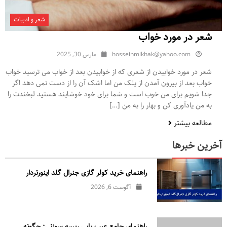
شعر و ادبیات
شعر در مورد خواب
hosseinmikhak@yahoo.com
مارس 30, 2025
شعر در مورد خوابیدن از شعری که از خوابیدن بعد از خواب می ترسید خواب
خواب بعد از بیرون آمدن از پلک من اما اشک آن را از دست نمی دهد اگر
جدا شویم برای من خوب است و شما برای خود خوشایند هستید لبخندت را
به من یادآوری کن و بهار را به من […]
مطالعه بیشتر
آخرین خبرها
راهنمای خرید کولر گازی جنرال‌ گلد اینورتر‌دار
آگوست 6, 2026
راهنمای جامع عیب یابی ریسه سوزنی: چگونه