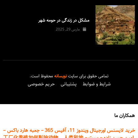
مشکل در زندگی در حومه شهر
مارس 29, 2025
تمامی حقوق برای سایت
نویسانه
محفوظ است.
شرایط و ضوابط
پشتیبانی
حریم خصوصی
همکاران ما
خرید لایسنس اورجینال ویندوز 11، آفیس 365
–
جعبه هارد باکس
–
امین حسن زاده
–
پیپت
–
工厂化养殖如何影响动物、人类和地