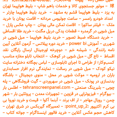
球
–
موتور جستجوی کالا و خدمات باهم شاپ
–
بلیط هواپیما تهران
به یزد
–
بلیط هواپیما قشم به مشهد
–
خرید بلیط هواپیما چارتر
–
امداد خودرو
رامسر
–
ساعت جولیوس مردانه
–
اقامت یونان با خرید
ملک
–
فیلتر ساکورا
–
اقامت تمکن مالی یونان
–
چاپ عکس پ
ازل
–
مبل شویی در گرمدره
–
قطعات
یدکی دریل مگنت
–
خرید طلا اقساطی
–
خرید دستگاه ضبط تصویر
–
خرید بلیط هواپیما
–
مبل شویی در
شهرری
–
آموزش power bi
–
خرید دوره
پیلاتس
–
آزمون آنلاین آیین
نامه رانندگی
–
شیشه خم
–
دوچرخه اورجینال ارسال رایگان ن
قد
اقساط
–
تاج گل
–
مبل شویی در کوهک
–
انتخاب تابلو مغازه مناسب
کسب‌وکار؛ از طراحی تا اجرای تابلوسازی
–
لباس بچگانه دخترانه سایت
نیکو کودک
–
مبل شویی در رسالت
–
نمایندگی نرم افزار حسابداری
باران در ارومیه
–
موکت شویی در محل
–
منوی دیجیتال
–
باشگاه
بدنسازی در پونک
–
مبل شویی در سهروردی
–
گیت فروشگاهی
–
پله
چوبی
–
بلبرینگ صنعتی
–
tehranscreenpanel.com
–
اطلس بار
–
بیوگرام
–
فیزیوتراپی در قزوین
–
تجهیزات معدن
–
پروتئین بار
–
شهر
چمن
–
رویال مهاجر
–
ار اف برند
–
آبنما آکوا
–
قیمت و خرید نوروا بی
بی کرم اکتیپور :point_up_2:
–
تعمیر
گاه گیربکس در شرق تهران
–
کاهش حجم عکس آنلاین
–
خرید فالوور اینستاگرام
–
جوانه کتاب
–