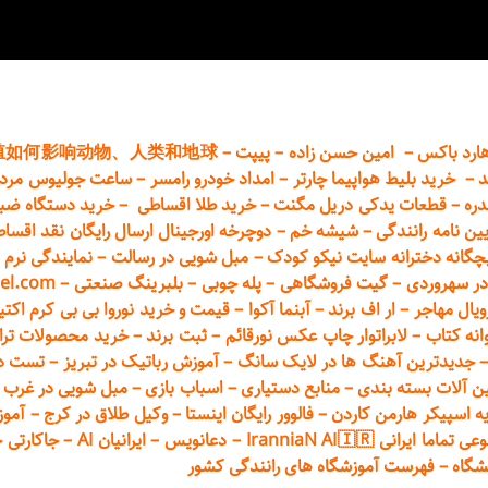
ارد باکس
–
امین حسن زاده
–
پیپت
–
殖如何影响动物、人类和地球
د
–
خرید بلیط هواپیما چارتر
–
امداد خودرو
رامسر
–
ساعت جولیوس مردا
دره
–
قطعات
یدکی دریل مگنت
–
خرید طلا اقساطی
–
خرید دستگاه ضب
یین نامه رانندگی
–
شیشه خم
–
دوچرخه اورجینال ارسال رایگان ن
قد اقسا
چگانه دخترانه سایت نیکو کودک
–
مبل شویی در رسالت
–
نمایندگی نرم ا
ر سهروردی
–
گیت فروشگاهی
–
پله چوبی
–
بلبرینگ صنعتی
–
el.com
ویال مهاجر
–
ار اف برند
–
آبنما آکوا
–
قیمت و خرید نوروا بی بی کرم اکتیپور :t_up_2
انه کتاب
–
لابراتوار چاپ عکس نورقائم
–
ثبت برند
–
خرید محصولات تر
جدیدترین آهنگ ها در لایک سانگ
–
آموزش
رباتیک در تبریز
–
تست دوا
ن آلات بسته بندی
–
منابع دستیاری
–
اسباب بازی
–
مبل شویی در غرب ت
ه اسپیکر هارمن کاردن
–
فالوور رایگان اینستا
–
وکیل طلاق در کرج
–
آموز
 ایرانی IranniaN AI🇮🇷
–
دعانویس
–
ایرانیان AI
–
جاکارتی 
شگاه
–
فهرست آموزشگاه های رانندگی کشور