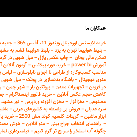
همکاران ما
خرید لایسنس اورجینال ویندوز 11، آفیس 365
–
جعبه ه
–
بلیط هواپیما تهران
به یزد
–
بلیط هواپیما قشم به مشه
تمکن مالی یونان
–
چاپ عکس پ
ازل
–
مبل شویی در گرم
آموزش power bi
–
خرید دوره
پیلاتس
–
آزمون آنلاین آ
مناسب کسب‌وکار؛ از طراحی تا اجرای تابلوسازی
–
لباس ب
منوی دیجیتال
–
باشگاه بدنسازی در پونک
–
مبل شویی د
در قزوین
–
تجهیزات معدن
–
پروتئین بار
–
شهر چمن
–
ر
کاهش حجم عکس آنلاین
–
خرید فالوور اینستاگرام
–
جو
مصنوعی
–
مغزافزار
–
مخزن افزونه وردپرس
–
تور مشهد
–
سرد عدیلی
–
فروش بی واسطه به
کشورهای عربی
–
ماشی
ابزار ماشین
–
کربنات کلسیم کوتد مش 2500
–
خرید پای
–
راهنمای انتخاب جراح بینی
–
منو آنلاین
–
هوش مصنوعی تماما
چگونه آب استخر را سریع تر گرم کنیم
–
فیلمبرداری نمای