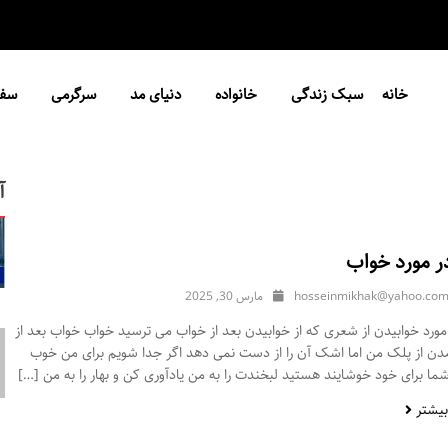
خانه
سبک زندگی
خانواده
دنیای مد
سرگرمی
سفر
آ
ر مورد خواب
hosseinmikhak@yahoo.co
مارس 30, 2025
ورد خوابیدن از شعری که از خوابیدن بعد از خواب می ترسید خواب خواب بعد از
مدن از پلک من اما اشک آن را از دست نمی دهد اگر جدا شویم برای من خوب
ا برای خود خوشایند هستید لبخندت را به من یادآوری کن و بهار را به من […]
بیشتر