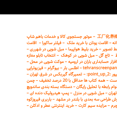
工厂化养
–
موتور جستجوی کالا و خدمات باهم شاپ
نه
–
اقامت یونان با خرید ملک
–
فیلتر ساکورا
–
اقامت
ط تصویر
–
خرید بلیط هواپیما
–
مبل شویی در شهرری
–
ط
–
تاج گل
–
مبل شویی در کوهک
–
انتخاب تابلو مغازه
فزار حسابداری باران در ارومیه
–
موکت شویی در محل
–
tehranscreenpan
–
اطلس بار
–
بیوگرام
–
فیزیوتراپی
poin:
–
تعمیر
گاه گیربکس در شرق تهران
–
است
–
همه کتاب ها حداقل با 20 درصد تخفیف
–
چمن
م رابطه با تحلیل رایگان
–
دستگاه بسته‌ بندی ساندویچ
هران
–
مبل شوی
ی در منزل
–
پمپ هیدرولیک دنده ای
–
ش طراحی سه بعدی با بلندر در مشهد
–
باربری فیروزکوه
چرم
–
مزایده سیم کارت
–
خرید اینترنتی عطر و ادکلن
–