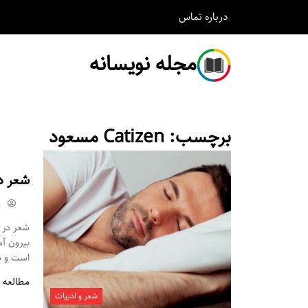
درباره
تماس
مجله نویسانه
برچسب:
Catizen مسعود
شعر د
m
شعر در م
بیرون آ
است و شم
مطالعه 
شعر و ادبیات