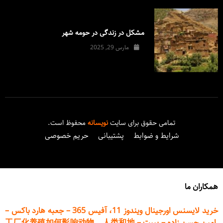
مشکل در زندگی در حومه شهر
مارس 29, 2025
تمامی حقوق برای سایت
نویسانه
محفوظ است.
شرایط و ضوابط
پشتیبانی
حریم خصوصی
همکاران ما
خرید لایسنس اورجینال ویندوز 11، آفیس 365
–
جعبه هارد باکس
–
امین حسن زاده
–
پیپت
–
工厂化养殖如何影响动物、人类和地