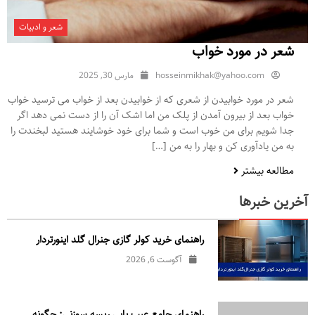
شعر و ادبیات
شعر در مورد خواب
hosseinmikhak@yahoo.com
مارس 30, 2025
شعر در مورد خوابیدن از شعری که از خوابیدن بعد از خواب می ترسید خواب
خواب بعد از بیرون آمدن از پلک من اما اشک آن را از دست نمی دهد اگر
جدا شویم برای من خوب است و شما برای خود خوشایند هستید لبخندت را
به من یادآوری کن و بهار را به من […]
مطالعه بیشتر
آخرین خبرها
راهنمای خرید کولر گازی جنرال‌ گلد اینورتر‌دار
آگوست 6, 2026
راهنمای جامع عیب یابی ریسه سوزنی: چگونه