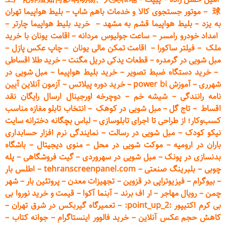
球
–
موتور جستجوی کالا و خدمات باهم شاپ
–
بلیط هواپیما تهران
به یزد
–
بلیط هواپیما قشم به مشهد
–
خرید بلیط هواپیما چارتر
–
امداد خودرو
رامسر
–
ساعت جولیوس مردانه
–
اقامت یونان با خرید
ملک
–
فیلتر ساکورا
–
اقامت تمکن مالی یونان
–
چاپ عکس پ
ازل
–
مبل شویی در گرمدره
–
قطعات
یدکی دریل مگنت
–
خرید طلا اقساطی
–
خرید دستگاه ضبط تصویر
–
خرید بلیط هواپیما
–
مبل شویی در
شهرری
–
آموزش power bi
–
خرید دوره
پیلاتس
–
آزمون آنلاین آیین
نامه رانندگی
–
شیشه خم
–
دوچرخه اورجینال ارسال رایگان ن
قد
اقساط
–
تاج گل
–
مبل شویی در کوهک
–
انتخاب تابلو مغازه مناسب
کسب‌وکار؛ از طراحی تا اجرای تابلوسازی
–
لباس بچگانه دخترانه سایت
نیکو کودک
–
مبل شویی در رسالت
–
نمایندگی نرم افزار حسابداری
باران در ارومیه
–
موکت شویی در محل
–
منوی دیجیتال
–
باشگاه
بدنسازی در پونک
–
مبل شویی در سهروردی
–
گیت فروشگاهی
–
پله
چوبی
–
بلبرینگ صنعتی
–
tehranscreenpanel.com
–
اطلس بار
–
بیوگرام
–
فیزیوتراپی در قزوین
–
تجهیزات معدن
–
پروتئین بار
–
شهر
چمن
–
رویال مهاجر
–
ار اف برند
–
آبنما آکوا
–
قیمت و خرید نوروا بی
بی کرم اکتیپور :point_up_2:
–
تعمیر
گاه گیربکس در شرق تهران
–
کاهش حجم عکس آنلاین
–
خرید فالوور اینستاگرام
–
جوانه کتاب
–