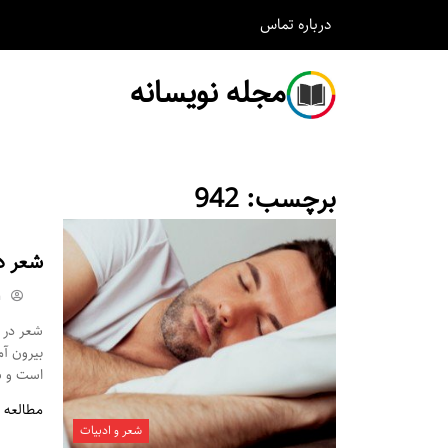
درباره
تماس
مجله نویسانه
برچسب:
942
شعر د
m
شعر در م
بیرون آ
است و شم
مطالعه 
شعر و ادبیات