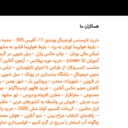
همکاران ما
خرید لایسنس اورجینال ویندوز 11، آفیس 365
–
جعبه ه
–
بلیط هواپیما تهران
به یزد
–
بلیط هواپیما قشم به مشه
تمکن مالی یونان
–
چاپ عکس پ
ازل
–
مبل شویی در گرم
آموزش power bi
–
خرید دوره
پیلاتس
–
آزمون آنلاین آ
مناسب کسب‌وکار؛ از طراحی تا اجرای تابلوسازی
–
لباس ب
منوی دیجیتال
–
باشگاه بدنسازی در پونک
–
مبل شویی د
در قزوین
–
تجهیزات معدن
–
پروتئین بار
–
شهر چمن
–
ر
کاهش حجم عکس آنلاین
–
خرید فالوور اینستاگرام
–
جو
مصنوعی
–
مغزافزار
–
مخزن افزونه وردپرس
–
تور مشهد
–
سرد عدیلی
–
فروش بی واسطه به
کشورهای عربی
–
ماشی
ابزار ماشین
–
کربنات کلسیم کوتد مش 2500
–
خرید پای
–
راهنمای انتخاب جراح بینی
–
منو آنلاین
–
هوش مصنوعی تماما
چگونه آب استخر را سریع تر گرم کنیم
–
فیلمبرداری نمای