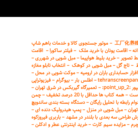
工厂化养
–
موتور جستجوی کالا و خدمات باهم شاپ
نه
–
اقامت یونان با خرید ملک
–
فیلتر ساکورا
–
اقامت
ط تصویر
–
خرید بلیط هواپیما
–
مبل شویی در شهرری
–
ط
–
تاج گل
–
مبل شویی در کوهک
–
انتخاب تابلو مغازه
فزار حسابداری باران در ارومیه
–
موکت شویی در محل
–
tehranscreenpan
–
اطلس بار
–
بیوگرام
–
فیزیوتراپی
poin:
–
تعمیر
گاه گیربکس در شرق تهران
–
است
–
همه کتاب ها حداقل با 20 درصد تخفیف
–
چمن
م رابطه با تحلیل رایگان
–
دستگاه بسته‌ بندی ساندویچ
هران
–
مبل شوی
ی در منزل
–
پمپ هیدرولیک دنده ای
–
ش طراحی سه بعدی با بلندر در مشهد
–
باربری فیروزکوه
چرم
–
مزایده سیم کارت
–
خرید اینترنتی عطر و ادکلن
–