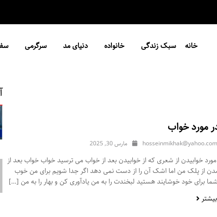
خانه
سبک زندگی
خانواده
دنیای مد
سرگرمی
سفر
آ
ر مورد خواب
hosseinmikhak@yahoo.co
مارس 30, 2025
ورد خوابیدن از شعری که از خوابیدن بعد از خواب می ترسید خواب خواب بعد از
مدن از پلک من اما اشک آن را از دست نمی دهد اگر جدا شویم برای من خوب
ا برای خود خوشایند هستید لبخندت را به من یادآوری کن و بهار را به من […]
بیشتر