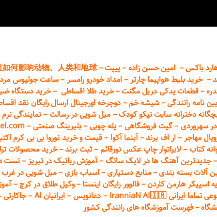
ارد باکس
–
امین حسن زاده
–
پیپت
–
殖如何影响动物、人类和地球
د
–
خرید بلیط هواپیما چارتر
–
امداد خودرو
رامسر
–
ساعت جولیوس مردا
دره
–
قطعات
یدکی دریل مگنت
–
خرید طلا اقساطی
–
خرید دستگاه ضب
یین نامه رانندگی
–
شیشه خم
–
دوچرخه اورجینال ارسال رایگان ن
قد اقسا
چگانه دخترانه سایت نیکو کودک
–
مبل شویی در رسالت
–
نمایندگی نرم ا
ر سهروردی
–
گیت فروشگاهی
–
پله چوبی
–
بلبرینگ صنعتی
–
el.com
ویال مهاجر
–
ار اف برند
–
آبنما آکوا
–
قیمت و خرید نوروا بی بی کرم اکتیپور :t_up_2
انه کتاب
–
لابراتوار چاپ عکس نورقائم
–
ثبت برند
–
خرید محصولات تر
جدیدترین آهنگ ها در لایک سانگ
–
آموزش
رباتیک در تبریز
–
تست دوا
ن آلات بسته بندی
–
منابع دستیاری
–
اسباب بازی
–
مبل شویی در غرب ت
ه اسپیکر هارمن کاردن
–
فالوور رایگان اینستا
–
وکیل طلاق در کرج
–
آموز
 ایرانی IranniaN AI🇮🇷
–
دعانویس
–
ایرانیان AI
–
جاکارتی 
شگاه
–
فهرست آموزشگاه های رانندگی کشور