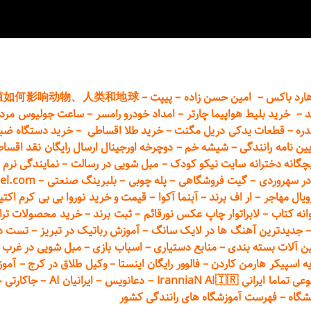
ارد باکس
–
امین حسن زاده
–
پیپت
–
殖如何影响动物、人类和地球
د
–
خرید بلیط هواپیما چارتر
–
امداد خودرو
رامسر
–
ساعت جولیوس مردا
دره
–
قطعات
یدکی دریل مگنت
–
خرید طلا اقساطی
–
خرید دستگاه ضب
یین نامه رانندگی
–
شیشه خم
–
دوچرخه اورجینال ارسال رایگان ن
قد اقسا
چگانه دخترانه سایت نیکو کودک
–
مبل شویی در رسالت
–
نمایندگی نرم ا
ر سهروردی
–
گیت فروشگاهی
–
پله چوبی
–
بلبرینگ صنعتی
–
el.com
ویال مهاجر
–
ار اف برند
–
آبنما آکوا
–
قیمت و خرید نوروا بی بی کرم اکتیپور :t_up_2
انه کتاب
–
لابراتوار چاپ عکس نورقائم
–
ثبت برند
–
خرید محصولات تر
جدیدترین آهنگ ها در لایک سانگ
–
آموزش
رباتیک در تبریز
–
تست دوا
ن آلات بسته بندی
–
منابع دستیاری
–
اسباب بازی
–
مبل شویی در غرب ت
ه اسپیکر هارمن کاردن
–
فالوور رایگان اینستا
–
وکیل طلاق در کرج
–
آموز
 ایرانی IranniaN AI🇮🇷
–
دعانویس
–
ایرانیان AI
–
جاکارتی 
شگاه
–
فهرست آموزشگاه های رانندگی کشور