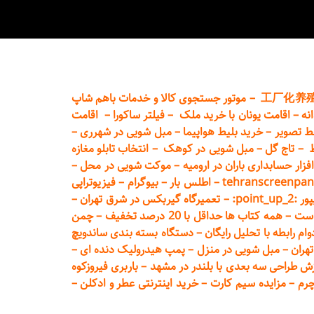
工厂化养
–
موتور جستجوی کالا و خدمات باهم شاپ
نه
–
اقامت یونان با خرید ملک
–
فیلتر ساکورا
–
اقامت
ط تصویر
–
خرید بلیط هواپیما
–
مبل شویی در شهرری
–
ط
–
تاج گل
–
مبل شویی در کوهک
–
انتخاب تابلو مغازه
فزار حسابداری باران در ارومیه
–
موکت شویی در محل
–
tehranscreenpan
–
اطلس بار
–
بیوگرام
–
فیزیوتراپی
poin:
–
تعمیر
گاه گیربکس در شرق تهران
–
است
–
همه کتاب ها حداقل با 20 درصد تخفیف
–
چمن
م رابطه با تحلیل رایگان
–
دستگاه بسته‌ بندی ساندویچ
هران
–
مبل شوی
ی در منزل
–
پمپ هیدرولیک دنده ای
–
ش طراحی سه بعدی با بلندر در مشهد
–
باربری فیروزکوه
چرم
–
مزایده سیم کارت
–
خرید اینترنتی عطر و ادکلن
–