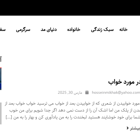
خانه
سبک زندگی
خانواده
دنیای مد
سرگرمی
سفر
آ
ر مورد خواب
hosseinmikhak@yahoo.co
مارس 30, 2025
ورد خوابیدن از شعری که از خوابیدن بعد از خواب می ترسید خواب خواب بعد از
مدن از پلک من اما اشک آن را از دست نمی دهد اگر جدا شویم برای من خوب
ا برای خود خوشایند هستید لبخندت را به من یادآوری کن و بهار را به من […]
بیشتر