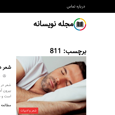
درباره
تماس
مجله نویسانه
برچسب:
811
شعر د
m
شعر در م
بیرون آ
است و شم
مطالعه 
شعر و ادبیات