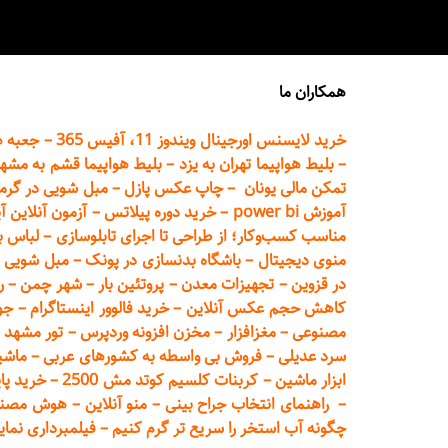
همکاران ما
خرید لایسنس اورجینال ویندوز 11، آفیس 365
–
جعبه ه
–
بلیط هواپیما تهران
به یزد
–
بلیط هواپیما قشم به مشه
تمکن مالی یونان
–
چاپ عکس پ
ازل
–
مبل شویی در گرم
آموزش power bi
–
خرید دوره
پیلاتس
–
آزمون آنلاین آ
مناسب کسب‌وکار؛ از طراحی تا اجرای تابلوسازی
–
لباس ب
منوی دیجیتال
–
باشگاه بدنسازی در پونک
–
مبل شویی د
در قزوین
–
تجهیزات معدن
–
پروتئین بار
–
شهر چمن
–
ر
کاهش حجم عکس آنلاین
–
خرید فالوور اینستاگرام
–
جو
مصنوعی
–
مغزافزار
–
مخزن افزونه وردپرس
–
تور مشهد
–
سرد عدیلی
–
فروش بی واسطه به
کشورهای عربی
–
ماشی
ابزار ماشین
–
کربنات کلسیم کوتد مش 2500
–
خرید پای
–
راهنمای انتخاب جراح بینی
–
منو آنلاین
–
هوش مصنوعی تماما
چگونه آب استخر را سریع تر گرم کنیم
–
فیلمبرداری نمای