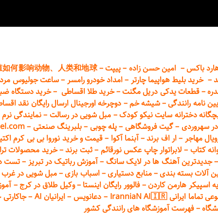
ارد باکس
–
امین حسن زاده
–
پیپت
–
殖如何影响动物、人类和地球
د
–
خرید بلیط هواپیما چارتر
–
امداد خودرو
رامسر
–
ساعت جولیوس مردا
دره
–
قطعات
یدکی دریل مگنت
–
خرید طلا اقساطی
–
خرید دستگاه ضب
یین نامه رانندگی
–
شیشه خم
–
دوچرخه اورجینال ارسال رایگان ن
قد اقسا
چگانه دخترانه سایت نیکو کودک
–
مبل شویی در رسالت
–
نمایندگی نرم ا
ر سهروردی
–
گیت فروشگاهی
–
پله چوبی
–
بلبرینگ صنعتی
–
el.com
ویال مهاجر
–
ار اف برند
–
آبنما آکوا
–
قیمت و خرید نوروا بی بی کرم اکتیپور :t_up_2
انه کتاب
–
لابراتوار چاپ عکس نورقائم
–
ثبت برند
–
خرید محصولات تر
جدیدترین آهنگ ها در لایک سانگ
–
آموزش
رباتیک در تبریز
–
تست دوا
ن آلات بسته بندی
–
منابع دستیاری
–
اسباب بازی
–
مبل شویی در غرب ت
ه اسپیکر هارمن کاردن
–
فالوور رایگان اینستا
–
وکیل طلاق در کرج
–
آموز
 ایرانی IranniaN AI🇮🇷
–
دعانویس
–
ایرانیان AI
–
جاکارتی 
شگاه
–
فهرست آموزشگاه های رانندگی کشور