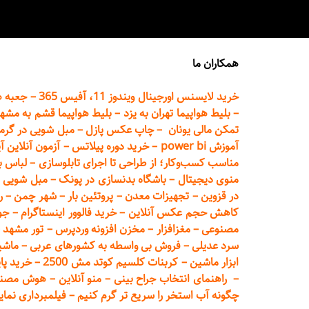
همکاران ما
خرید لایسنس اورجینال ویندوز 11، آفیس 365
–
جعبه ه
–
بلیط هواپیما تهران
به یزد
–
بلیط هواپیما قشم به مشه
تمکن مالی یونان
–
چاپ عکس پ
ازل
–
مبل شویی در گرم
آموزش power bi
–
خرید دوره
پیلاتس
–
آزمون آنلاین آ
مناسب کسب‌وکار؛ از طراحی تا اجرای تابلوسازی
–
لباس ب
منوی دیجیتال
–
باشگاه بدنسازی در پونک
–
مبل شویی د
در قزوین
–
تجهیزات معدن
–
پروتئین بار
–
شهر چمن
–
ر
کاهش حجم عکس آنلاین
–
خرید فالوور اینستاگرام
–
جو
مصنوعی
–
مغزافزار
–
مخزن افزونه وردپرس
–
تور مشهد
–
سرد عدیلی
–
فروش بی واسطه به
کشورهای عربی
–
ماشی
ابزار ماشین
–
کربنات کلسیم کوتد مش 2500
–
خرید پای
–
راهنمای انتخاب جراح بینی
–
منو آنلاین
–
هوش مصنوعی تماما
چگونه آب استخر را سریع تر گرم کنیم
–
فیلمبرداری نمای