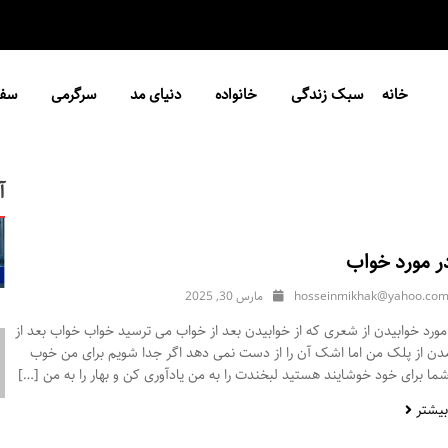
خانه
سبک زندگی
خانواده
دنیای مد
سرگرمی
سفر
آ
ر مورد خواب
hosseinmikhak@yahoo.co
مارس 30, 2025
ورد خوابیدن از شعری که از خوابیدن بعد از خواب می ترسید خواب خواب بعد از
مدن از پلک من اما اشک آن را از دست نمی دهد اگر جدا شویم برای من خوب
ا برای خود خوشایند هستید لبخندت را به من یادآوری کن و بهار را به من […]
بیشتر