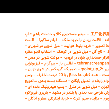
工厂化养
–
موتور جستجوی کالا و خدمات باهم شاپ
نه
–
اقامت یونان با خرید ملک
–
فیلتر ساکورا
–
اقامت
ط تصویر
–
خرید بلیط هواپیما
–
مبل شویی در شهرری
–
ط
–
تاج گل
–
مبل شویی در کوهک
–
انتخاب تابلو مغازه
فزار حسابداری باران در ارومیه
–
موکت شویی در محل
–
tehranscreenpan
–
اطلس بار
–
بیوگرام
–
فیزیوتراپی
poin:
–
تعمیر
گاه گیربکس در شرق تهران
–
است
–
همه کتاب ها حداقل با 20 درصد تخفیف
–
چمن
م رابطه با تحلیل رایگان
–
دستگاه بسته‌ بندی ساندویچ
هران
–
مبل شوی
ی در منزل
–
پمپ هیدرولیک دنده ای
–
ش طراحی سه بعدی با بلندر در مشهد
–
باربری فیروزکوه
چرم
–
مزایده سیم کارت
–
خرید اینترنتی عطر و ادکلن
–