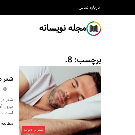
درباره
تماس
مجله نویسانه
برچسب:
8.
شعر د
m
شعر در م
بیرون آ
است و شم
مطالعه 
شعر و ادبیات