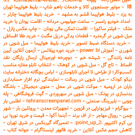
球
–
موتور جستجوی کالا و خدمات باهم شاپ
–
بلیط هواپیما تهران
به یزد
–
بلیط هواپیما قشم به مشهد
–
خرید بلیط هواپیما چارتر
–
امداد خودرو
رامسر
–
ساعت جولیوس مردانه
–
اقامت یونان با خرید
ملک
–
فیلتر ساکورا
–
اقامت تمکن مالی یونان
–
چاپ عکس پ
ازل
–
مبل شویی در گرمدره
–
قطعات
یدکی دریل مگنت
–
خرید طلا اقساطی
–
خرید دستگاه ضبط تصویر
–
خرید بلیط هواپیما
–
مبل شویی در
شهرری
–
آموزش power bi
–
خرید دوره
پیلاتس
–
آزمون آنلاین آیین
نامه رانندگی
–
شیشه خم
–
دوچرخه اورجینال ارسال رایگان ن
قد
اقساط
–
تاج گل
–
مبل شویی در کوهک
–
انتخاب تابلو مغازه مناسب
کسب‌وکار؛ از طراحی تا اجرای تابلوسازی
–
لباس بچگانه دخترانه سایت
نیکو کودک
–
مبل شویی در رسالت
–
نمایندگی نرم افزار حسابداری
باران در ارومیه
–
موکت شویی در محل
–
منوی دیجیتال
–
باشگاه
بدنسازی در پونک
–
مبل شویی در سهروردی
–
گیت فروشگاهی
–
پله
چوبی
–
بلبرینگ صنعتی
–
tehranscreenpanel.com
–
اطلس بار
–
بیوگرام
–
فیزیوتراپی در قزوین
–
تجهیزات معدن
–
پروتئین بار
–
شهر
چمن
–
رویال مهاجر
–
ار اف برند
–
آبنما آکوا
–
قیمت و خرید نوروا بی
بی کرم اکتیپور :point_up_2:
–
تعمیر
گاه گیربکس در شرق تهران
–
کاهش حجم عکس آنلاین
–
خرید فالوور اینستاگرام
–
جوانه کتاب
–