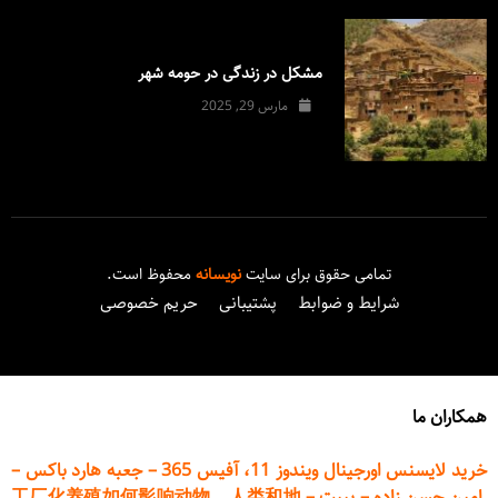
مشکل در زندگی در حومه شهر
مارس 29, 2025
تمامی حقوق برای سایت
نویسانه
محفوظ است.
شرایط و ضوابط
پشتیبانی
حریم خصوصی
همکاران ما
خرید لایسنس اورجینال ویندوز 11، آفیس 365
–
جعبه هارد باکس
–
امین حسن زاده
–
پیپت
–
工厂化养殖如何影响动物、人类和地