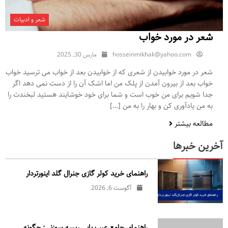
شعر و ادبیات
شعر در مورد خواب
hosseinmikhak@yahoo.com
مارس 30, 2025
شعر در مورد خوابیدن از شعری که از خوابیدن بعد از خواب می ترسید خواب
خواب بعد از بیرون آمدن از پلک من اما اشک آن را از دست نمی دهد اگر
جدا شویم برای من خوب است و شما برای خود خوشایند هستید لبخندت را
به من یادآوری کن و بهار را به من […]
مطالعه بیشتر
آخرین خبرها
راهنمای خرید کولر گازی جنرال‌ گلد اینورتر‌دار
آگوست 6, 2026
راهنمای جامع عیب یابی ریسه سوزنی: چگونه