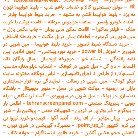
球
–
موتور جستجوی کالا و خدمات باهم شاپ
–
بلیط هواپیما تهران
به یزد
–
بلیط هواپیما قشم به مشهد
–
خرید بلیط هواپیما چارتر
–
امداد خودرو
رامسر
–
ساعت جولیوس مردانه
–
اقامت یونان با خرید
ملک
–
فیلتر ساکورا
–
اقامت تمکن مالی یونان
–
چاپ عکس پ
ازل
–
مبل شویی در گرمدره
–
قطعات
یدکی دریل مگنت
–
خرید طلا اقساطی
–
خرید دستگاه ضبط تصویر
–
خرید بلیط هواپیما
–
مبل شویی در
شهرری
–
آموزش power bi
–
خرید دوره
پیلاتس
–
آزمون آنلاین آیین
نامه رانندگی
–
شیشه خم
–
دوچرخه اورجینال ارسال رایگان ن
قد
اقساط
–
تاج گل
–
مبل شویی در کوهک
–
انتخاب تابلو مغازه مناسب
کسب‌وکار؛ از طراحی تا اجرای تابلوسازی
–
لباس بچگانه دخترانه سایت
نیکو کودک
–
مبل شویی در رسالت
–
نمایندگی نرم افزار حسابداری
باران در ارومیه
–
موکت شویی در محل
–
منوی دیجیتال
–
باشگاه
بدنسازی در پونک
–
مبل شویی در سهروردی
–
گیت فروشگاهی
–
پله
چوبی
–
بلبرینگ صنعتی
–
tehranscreenpanel.com
–
اطلس بار
–
بیوگرام
–
فیزیوتراپی در قزوین
–
تجهیزات معدن
–
پروتئین بار
–
شهر
چمن
–
رویال مهاجر
–
ار اف برند
–
آبنما آکوا
–
قیمت و خرید نوروا بی
بی کرم اکتیپور :point_up_2:
–
تعمیر
گاه گیربکس در شرق تهران
–
کاهش حجم عکس آنلاین
–
خرید فالوور اینستاگرام
–
جوانه کتاب
–