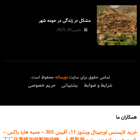
مشکل در زندگی در حومه شهر
مارس 29, 2025
تمامی حقوق برای سایت
نویسانه
محفوظ است.
شرایط و ضوابط
پشتیبانی
حریم خصوصی
همکاران ما
خرید لایسنس اورجینال ویندوز 11، آفیس 365
–
جعبه هارد باکس
–
امین حسن زاده
–
پیپت
–
工厂化养殖如何影响动物、人类和地