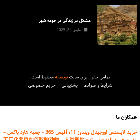
مشکل در زندگی در حومه شهر
مارس 29, 2025
تمامی حقوق برای سایت
نویسانه
محفوظ است.
شرایط و ضوابط
پشتیبانی
حریم خصوصی
همکاران ما
خرید لایسنس اورجینال ویندوز 11، آفیس 365
–
جعبه هارد باکس
–
امین حسن زاده
–
پیپت
–
工厂化养殖如何影响动物、人类和地