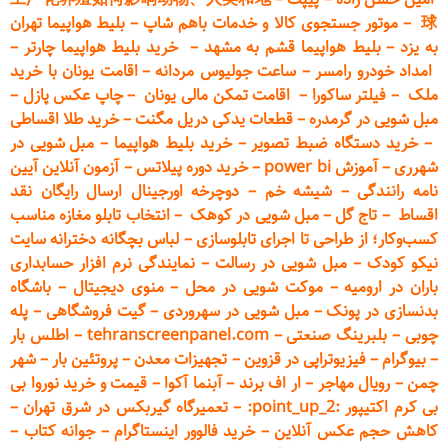
球
–
موتور جستجوی کالا و خدمات باهم شاپ
–
بلیط هواپیما تهران
به یزد
–
بلیط هواپیما قشم به مشهد
–
خرید بلیط هواپیما چارتر
–
امداد خودرو
رامسر
–
ساعت جولیوس مردانه
–
اقامت یونان با خرید
ملک
–
فیلتر ساکورا
–
اقامت تمکن مالی یونان
–
چاپ عکس پ
ازل
–
مبل شویی در گرمدره
–
قطعات
یدکی دریل مگنت
–
خرید طلا اقساطی
–
خرید دستگاه ضبط تصویر
–
خرید بلیط هواپیما
–
مبل شویی در
شهرری
–
آموزش power bi
–
خرید دوره
پیلاتس
–
آزمون آنلاین آیین
نامه رانندگی
–
شیشه خم
–
دوچرخه اورجینال ارسال رایگان ن
قد
اقساط
–
تاج گل
–
مبل شویی در کوهک
–
انتخاب تابلو مغازه مناسب
کسب‌وکار؛ از طراحی تا اجرای تابلوسازی
–
لباس بچگانه دخترانه سایت
نیکو کودک
–
مبل شویی در رسالت
–
نمایندگی نرم افزار حسابداری
باران در ارومیه
–
موکت شویی در محل
–
منوی دیجیتال
–
باشگاه
بدنسازی در پونک
–
مبل شویی در سهروردی
–
گیت فروشگاهی
–
پله
چوبی
–
بلبرینگ صنعتی
–
tehranscreenpanel.com
–
اطلس بار
–
بیوگرام
–
فیزیوتراپی در قزوین
–
تجهیزات معدن
–
پروتئین بار
–
شهر
چمن
–
رویال مهاجر
–
ار اف برند
–
آبنما آکوا
–
قیمت و خرید نوروا بی
بی کرم اکتیپور :point_up_2:
–
تعمیر
گاه گیربکس در شرق تهران
–
کاهش حجم عکس آنلاین
–
خرید فالوور اینستاگرام
–
جوانه کتاب
–