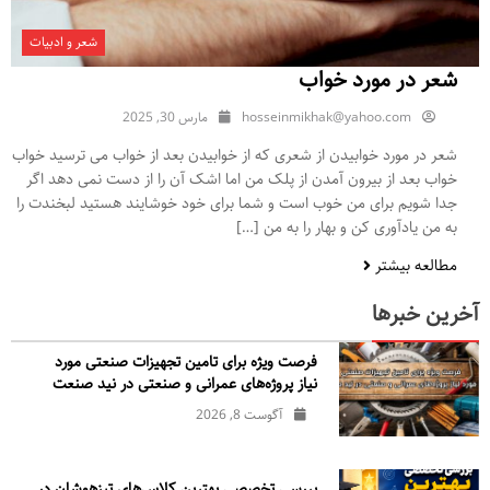
شعر و ادبیات
شعر در مورد خواب
hosseinmikhak@yahoo.com
مارس 30, 2025
شعر در مورد خوابیدن از شعری که از خوابیدن بعد از خواب می ترسید خواب
خواب بعد از بیرون آمدن از پلک من اما اشک آن را از دست نمی دهد اگر
جدا شویم برای من خوب است و شما برای خود خوشایند هستید لبخندت را
به من یادآوری کن و بهار را به من […]
مطالعه بیشتر
آخرین خبرها
فرصت ویژه برای تامین تجهیزات صنعتی مورد
نیاز پروژه‌های عمرانی و صنعتی در نید صنعت
آگوست 8, 2026
بررسی تخصصی بهترین کلاس‌های تیزهوشان در