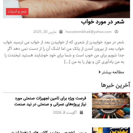
شعر و ادبیات
شعر در مورد خواب
hosseinmikhak@yahoo.com
مارس 30, 2025
شعر در مورد خوابیدن از شعری که از خوابیدن بعد از خواب می ترسید خواب
خواب بعد از بیرون آمدن از پلک من اما اشک آن را از دست نمی دهد اگر
جدا شویم برای من خوب است و شما برای خود خوشایند هستید لبخندت را
به من یادآوری کن و بهار را به من […]
مطالعه بیشتر
آخرین خبرها
فرصت ویژه برای تامین تجهیزات صنعتی مورد
نیاز پروژه‌های عمرانی و صنعتی در نید صنعت
آگوست 8, 2026
بررسی تخصصی بهترین کلاس‌های تیزهوشان در