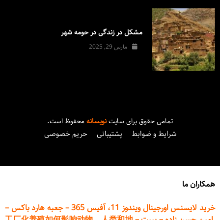
مشکل در زندگی در حومه شهر
مارس 29, 2025
تمامی حقوق برای سایت
نویسانه
محفوظ است.
شرایط و ضوابط
پشتیبانی
حریم خصوصی
همکاران ما
خرید لایسنس اورجینال ویندوز 11، آفیس 365
–
جعبه هارد باکس
–
امین حسن زاده
–
پیپت
–
工厂化养殖如何影响动物、人类和地