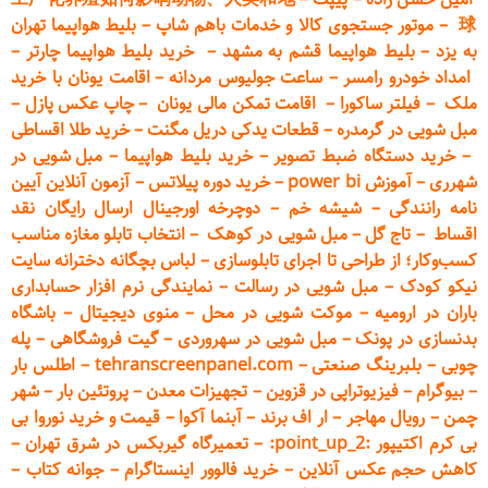
球
–
موتور جستجوی کالا و خدمات باهم شاپ
–
بلیط هواپیما تهران
به یزد
–
بلیط هواپیما قشم به مشهد
–
خرید بلیط هواپیما چارتر
–
امداد خودرو
رامسر
–
ساعت جولیوس مردانه
–
اقامت یونان با خرید
ملک
–
فیلتر ساکورا
–
اقامت تمکن مالی یونان
–
چاپ عکس پ
ازل
–
مبل شویی در گرمدره
–
قطعات
یدکی دریل مگنت
–
خرید طلا اقساطی
–
خرید دستگاه ضبط تصویر
–
خرید بلیط هواپیما
–
مبل شویی در
شهرری
–
آموزش power bi
–
خرید دوره
پیلاتس
–
آزمون آنلاین آیین
نامه رانندگی
–
شیشه خم
–
دوچرخه اورجینال ارسال رایگان ن
قد
اقساط
–
تاج گل
–
مبل شویی در کوهک
–
انتخاب تابلو مغازه مناسب
کسب‌وکار؛ از طراحی تا اجرای تابلوسازی
–
لباس بچگانه دخترانه سایت
نیکو کودک
–
مبل شویی در رسالت
–
نمایندگی نرم افزار حسابداری
باران در ارومیه
–
موکت شویی در محل
–
منوی دیجیتال
–
باشگاه
بدنسازی در پونک
–
مبل شویی در سهروردی
–
گیت فروشگاهی
–
پله
چوبی
–
بلبرینگ صنعتی
–
tehranscreenpanel.com
–
اطلس بار
–
بیوگرام
–
فیزیوتراپی در قزوین
–
تجهیزات معدن
–
پروتئین بار
–
شهر
چمن
–
رویال مهاجر
–
ار اف برند
–
آبنما آکوا
–
قیمت و خرید نوروا بی
بی کرم اکتیپور :point_up_2:
–
تعمیر
گاه گیربکس در شرق تهران
–
کاهش حجم عکس آنلاین
–
خرید فالوور اینستاگرام
–
جوانه کتاب
–