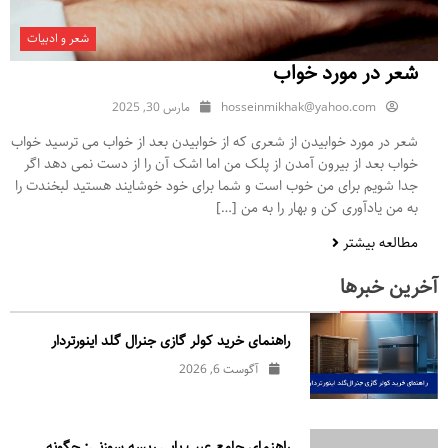
شعر و ادبیات
شعر در مورد خواب
hosseinmikhak@yahoo.com
مارس 30, 2025
شعر در مورد خوابیدن از شعری که از خوابیدن بعد از خواب می ترسید خواب
خواب بعد از بیرون آمدن از پلک من اما اشک آن را از دست نمی دهد اگر
جدا شویم برای من خوب است و شما برای خود خوشایند هستید لبخندت را
به من یادآوری کن و بهار را به من […]
مطالعه بیشتر
آخرین خبرها
راهنمای خرید کولر گازی جنرال‌ گلد اینورتر‌دار
آگوست 6, 2026
راهنمای جامع عیب یابی ریسه سوزنی: چگونه