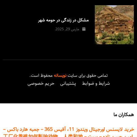
مشکل در زندگی در حومه شهر
مارس 29, 2025
تمامی حقوق برای سایت
نویسانه
محفوظ است.
شرایط و ضوابط
پشتیبانی
حریم خصوصی
همکاران ما
خرید لایسنس اورجینال ویندوز 11، آفیس 365
–
جعبه هارد باکس
–
امین حسن زاده
–
پیپت
–
工厂化养殖如何影响动物、人类和地