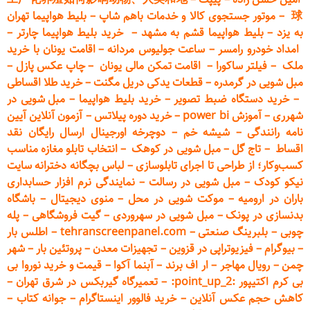
球
–
موتور جستجوی کالا و خدمات باهم شاپ
–
بلیط هواپیما تهران
به یزد
–
بلیط هواپیما قشم به مشهد
–
خرید بلیط هواپیما چارتر
–
امداد خودرو
رامسر
–
ساعت جولیوس مردانه
–
اقامت یونان با خرید
ملک
–
فیلتر ساکورا
–
اقامت تمکن مالی یونان
–
چاپ عکس پ
ازل
–
مبل شویی در گرمدره
–
قطعات
یدکی دریل مگنت
–
خرید طلا اقساطی
–
خرید دستگاه ضبط تصویر
–
خرید بلیط هواپیما
–
مبل شویی در
شهرری
–
آموزش power bi
–
خرید دوره
پیلاتس
–
آزمون آنلاین آیین
نامه رانندگی
–
شیشه خم
–
دوچرخه اورجینال ارسال رایگان ن
قد
اقساط
–
تاج گل
–
مبل شویی در کوهک
–
انتخاب تابلو مغازه مناسب
کسب‌وکار؛ از طراحی تا اجرای تابلوسازی
–
لباس بچگانه دخترانه سایت
نیکو کودک
–
مبل شویی در رسالت
–
نمایندگی نرم افزار حسابداری
باران در ارومیه
–
موکت شویی در محل
–
منوی دیجیتال
–
باشگاه
بدنسازی در پونک
–
مبل شویی در سهروردی
–
گیت فروشگاهی
–
پله
چوبی
–
بلبرینگ صنعتی
–
tehranscreenpanel.com
–
اطلس بار
–
بیوگرام
–
فیزیوتراپی در قزوین
–
تجهیزات معدن
–
پروتئین بار
–
شهر
چمن
–
رویال مهاجر
–
ار اف برند
–
آبنما آکوا
–
قیمت و خرید نوروا بی
بی کرم اکتیپور :point_up_2:
–
تعمیر
گاه گیربکس در شرق تهران
–
کاهش حجم عکس آنلاین
–
خرید فالوور اینستاگرام
–
جوانه کتاب
–