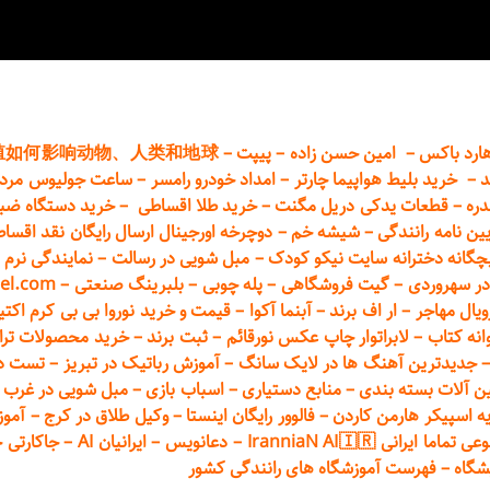
ارد باکس
–
امین حسن زاده
–
پیپت
–
殖如何影响动物、人类和地球
د
–
خرید بلیط هواپیما چارتر
–
امداد خودرو
رامسر
–
ساعت جولیوس مردا
دره
–
قطعات
یدکی دریل مگنت
–
خرید طلا اقساطی
–
خرید دستگاه ضب
یین نامه رانندگی
–
شیشه خم
–
دوچرخه اورجینال ارسال رایگان ن
قد اقسا
چگانه دخترانه سایت نیکو کودک
–
مبل شویی در رسالت
–
نمایندگی نرم ا
ر سهروردی
–
گیت فروشگاهی
–
پله چوبی
–
بلبرینگ صنعتی
–
el.com
ویال مهاجر
–
ار اف برند
–
آبنما آکوا
–
قیمت و خرید نوروا بی بی کرم اکتیپور :t_up_2
انه کتاب
–
لابراتوار چاپ عکس نورقائم
–
ثبت برند
–
خرید محصولات تر
جدیدترین آهنگ ها در لایک سانگ
–
آموزش
رباتیک در تبریز
–
تست دوا
ن آلات بسته بندی
–
منابع دستیاری
–
اسباب بازی
–
مبل شویی در غرب ت
ه اسپیکر هارمن کاردن
–
فالوور رایگان اینستا
–
وکیل طلاق در کرج
–
آموز
 ایرانی IranniaN AI🇮🇷
–
دعانویس
–
ایرانیان AI
–
جاکارتی 
شگاه
–
فهرست آموزشگاه های رانندگی کشور