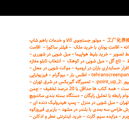
工厂化养
–
موتور جستجوی کالا و خدمات باهم شاپ
نه
–
اقامت یونان با خرید ملک
–
فیلتر ساکورا
–
اقامت
ط تصویر
–
خرید بلیط هواپیما
–
مبل شویی در شهرری
–
ط
–
تاج گل
–
مبل شویی در کوهک
–
انتخاب تابلو مغازه
فزار حسابداری باران در ارومیه
–
موکت شویی در محل
–
tehranscreenpan
–
اطلس بار
–
بیوگرام
–
فیزیوتراپی
poin:
–
تعمیر
گاه گیربکس در شرق تهران
–
است
–
همه کتاب ها حداقل با 20 درصد تخفیف
–
چمن
م رابطه با تحلیل رایگان
–
دستگاه بسته‌ بندی ساندویچ
هران
–
مبل شوی
ی در منزل
–
پمپ هیدرولیک دنده ای
–
ش طراحی سه بعدی با بلندر در مشهد
–
باربری فیروزکوه
چرم
–
مزایده سیم کارت
–
خرید اینترنتی عطر و ادکلن
–