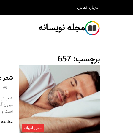
درباره
تماس
مجله نویسانه
برچسب:
657
شعر د
m
شعر در م
بیرون آ
است و شم
مطالعه 
شعر و ادبیات