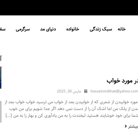
خانه
سبک زندگی
خانواده
دنیای مد
سرگرمی
سفر
آ
ر مورد خواب
hosseinmikhak@yahoo.co
مارس 30, 2025
ورد خوابیدن از شعری که از خوابیدن بعد از خواب می ترسید خواب خواب بعد از
مدن از پلک من اما اشک آن را از دست نمی دهد اگر جدا شویم برای من خوب
ا برای خود خوشایند هستید لبخندت را به من یادآوری کن و بهار را به من […]
بیشتر