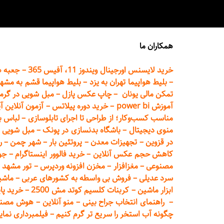
همکاران ما
خرید لایسنس اورجینال ویندوز 11، آفیس 365
–
جعبه ه
–
بلیط هواپیما تهران
به یزد
–
بلیط هواپیما قشم به مشه
تمکن مالی یونان
–
چاپ عکس پ
ازل
–
مبل شویی در گرم
آموزش power bi
–
خرید دوره
پیلاتس
–
آزمون آنلاین آ
مناسب کسب‌وکار؛ از طراحی تا اجرای تابلوسازی
–
لباس ب
منوی دیجیتال
–
باشگاه بدنسازی در پونک
–
مبل شویی د
در قزوین
–
تجهیزات معدن
–
پروتئین بار
–
شهر چمن
–
ر
کاهش حجم عکس آنلاین
–
خرید فالوور اینستاگرام
–
جو
مصنوعی
–
مغزافزار
–
مخزن افزونه وردپرس
–
تور مشهد
–
سرد عدیلی
–
فروش بی واسطه به
کشورهای عربی
–
ماشی
ابزار ماشین
–
کربنات کلسیم کوتد مش 2500
–
خرید پای
–
راهنمای انتخاب جراح بینی
–
منو آنلاین
–
هوش مصنوعی تماما
چگونه آب استخر را سریع تر گرم کنیم
–
فیلمبرداری نمای