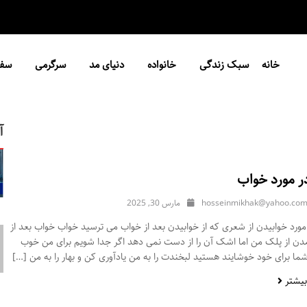
خانه
سبک زندگی
خانواده
دنیای مد
سرگرمی
سفر
آ
ر مورد خواب
hosseinmikhak@yahoo.co
مارس 30, 2025
ورد خوابیدن از شعری که از خوابیدن بعد از خواب می ترسید خواب خواب بعد از
مدن از پلک من اما اشک آن را از دست نمی دهد اگر جدا شویم برای من خوب
ا برای خود خوشایند هستید لبخندت را به من یادآوری کن و بهار را به من […]
بیشتر