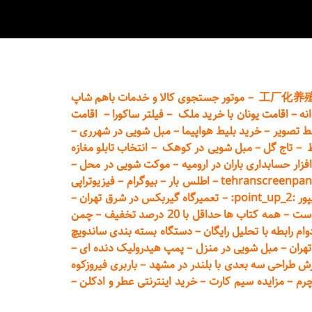
工厂化养
–
موتور جستجوی کالا و خدمات باهم شاپ
نه
–
اقامت یونان با خرید ملک
–
فیلتر ساکورا
–
اقامت
ط تصویر
–
خرید بلیط هواپیما
–
مبل شویی در شهرری
–
ط
–
تاج گل
–
مبل شویی در کوهک
–
انتخاب تابلو مغازه
فزار حسابداری باران در ارومیه
–
موکت شویی در محل
–
tehranscreenpan
–
اطلس بار
–
بیوگرام
–
فیزیوتراپی
poin:
–
تعمیر
گاه گیربکس در شرق تهران
–
است
–
همه کتاب ها حداقل با 20 درصد تخفیف
–
چمن
م رابطه با تحلیل رایگان
–
دستگاه بسته‌ بندی ساندویچ
هران
–
مبل شوی
ی در منزل
–
پمپ هیدرولیک دنده ای
–
ش طراحی سه بعدی با بلندر در مشهد
–
باربری فیروزکوه
چرم
–
مزایده سیم کارت
–
خرید اینترنتی عطر و ادکلن
–