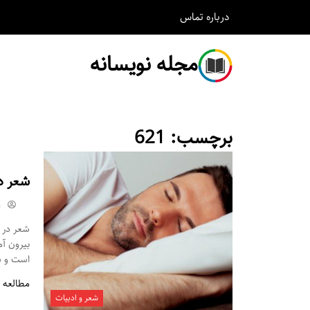
درباره
تماس
مجله نویسانه
برچسب:
621
شعر د
m
شعر در م
بیرون آ
است و شم
مطالعه 
شعر و ادبیات