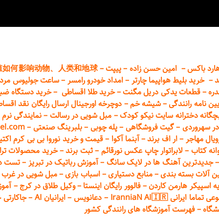
ارد باکس
–
امین حسن زاده
–
پیپت
–
殖如何影响动物、人类和地球
د
–
خرید بلیط هواپیما چارتر
–
امداد خودرو
رامسر
–
ساعت جولیوس مردا
دره
–
قطعات
یدکی دریل مگنت
–
خرید طلا اقساطی
–
خرید دستگاه ضب
یین نامه رانندگی
–
شیشه خم
–
دوچرخه اورجینال ارسال رایگان ن
قد اقسا
چگانه دخترانه سایت نیکو کودک
–
مبل شویی در رسالت
–
نمایندگی نرم ا
ر سهروردی
–
گیت فروشگاهی
–
پله چوبی
–
بلبرینگ صنعتی
–
el.com
ویال مهاجر
–
ار اف برند
–
آبنما آکوا
–
قیمت و خرید نوروا بی بی کرم اکتیپور :t_up_2
انه کتاب
–
لابراتوار چاپ عکس نورقائم
–
ثبت برند
–
خرید محصولات تر
جدیدترین آهنگ ها در لایک سانگ
–
آموزش
رباتیک در تبریز
–
تست دوا
ن آلات بسته بندی
–
منابع دستیاری
–
اسباب بازی
–
مبل شویی در غرب ت
ه اسپیکر هارمن کاردن
–
فالوور رایگان اینستا
–
وکیل طلاق در کرج
–
آموز
 ایرانی IranniaN AI🇮🇷
–
دعانویس
–
ایرانیان AI
–
جاکارتی 
شگاه
–
فهرست آموزشگاه های رانندگی کشور