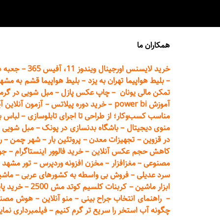
همکاران ما
خرید لایسنس اورجینال ویندوز 11، آفیس 365
–
جعبه ه
–
بلیط هواپیما تهران
به یزد
–
بلیط هواپیما قشم به مشه
تمکن مالی یونان
–
چاپ عکس پ
ازل
–
مبل شویی در گرم
آموزش power bi
–
خرید دوره
پیلاتس
–
آزمون آنلاین آ
مناسب کسب‌وکار؛ از طراحی تا اجرای تابلوسازی
–
لباس ب
منوی دیجیتال
–
باشگاه بدنسازی در پونک
–
مبل شویی د
در قزوین
–
تجهیزات معدن
–
پروتئین بار
–
شهر چمن
–
ر
کاهش حجم عکس آنلاین
–
خرید فالوور اینستاگرام
–
جو
مصنوعی
–
مغزافزار
–
مخزن افزونه وردپرس
–
تور مشهد
–
سرد عدیلی
–
فروش بی واسطه به
کشورهای عربی
–
ماشی
ابزار ماشین
–
کربنات کلسیم کوتد مش 2500
–
خرید پای
–
راهنمای انتخاب جراح بینی
–
منو آنلاین
–
هوش مصنوعی تماما
چگونه آب استخر را سریع تر گرم کنیم
–
فیلمبرداری نمای