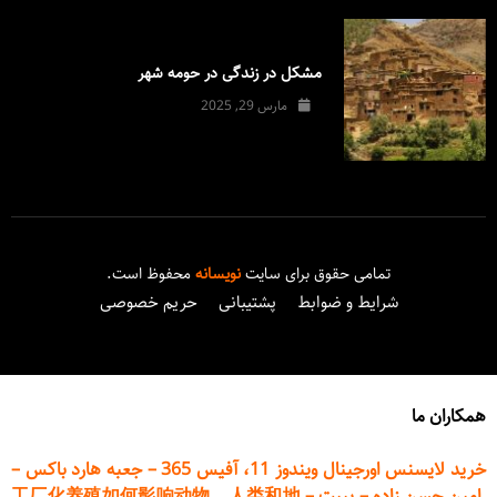
مشکل در زندگی در حومه شهر
مارس 29, 2025
تمامی حقوق برای سایت
نویسانه
محفوظ است.
شرایط و ضوابط
پشتیبانی
حریم خصوصی
همکاران ما
خرید لایسنس اورجینال ویندوز 11، آفیس 365
–
جعبه هارد باکس
–
امین حسن زاده
–
پیپت
–
工厂化养殖如何影响动物、人类和地