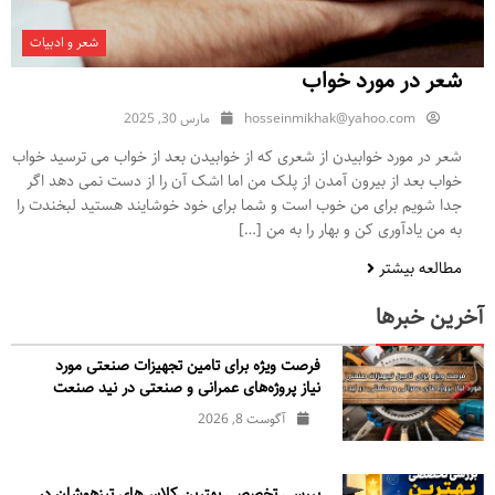
شعر و ادبیات
شعر در مورد خواب
hosseinmikhak@yahoo.com
مارس 30, 2025
شعر در مورد خوابیدن از شعری که از خوابیدن بعد از خواب می ترسید خواب
خواب بعد از بیرون آمدن از پلک من اما اشک آن را از دست نمی دهد اگر
جدا شویم برای من خوب است و شما برای خود خوشایند هستید لبخندت را
به من یادآوری کن و بهار را به من […]
مطالعه بیشتر
آخرین خبرها
فرصت ویژه برای تامین تجهیزات صنعتی مورد
نیاز پروژه‌های عمرانی و صنعتی در نید صنعت
آگوست 8, 2026
بررسی تخصصی بهترین کلاس‌های تیزهوشان در