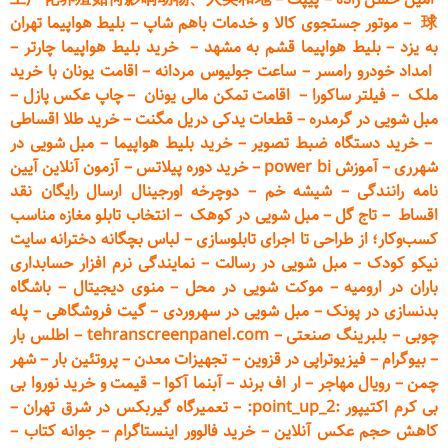
球
–
موتور جستجوی کالا و خدمات باهم شاپ
–
بلیط هواپیما تهران
به یزد
–
بلیط هواپیما قشم به مشهد
–
خرید بلیط هواپیما چارتر
–
امداد خودرو
رامسر
–
ساعت جولیوس مردانه
–
اقامت یونان با خرید
ملک
–
فیلتر ساکورا
–
اقامت تمکن مالی یونان
–
چاپ عکس پ
ازل
–
مبل شویی در گرمدره
–
قطعات
یدکی دریل مگنت
–
خرید طلا اقساطی
–
خرید دستگاه ضبط تصویر
–
خرید بلیط هواپیما
–
مبل شویی در
شهرری
–
آموزش power bi
–
خرید دوره
پیلاتس
–
آزمون آنلاین آیین
نامه رانندگی
–
شیشه خم
–
دوچرخه اورجینال ارسال رایگان ن
قد
اقساط
–
تاج گل
–
مبل شویی در کوهک
–
انتخاب تابلو مغازه مناسب
کسب‌وکار؛ از طراحی تا اجرای تابلوسازی
–
لباس بچگانه دخترانه سایت
نیکو کودک
–
مبل شویی در رسالت
–
نمایندگی نرم افزار حسابداری
باران در ارومیه
–
موکت شویی در محل
–
منوی دیجیتال
–
باشگاه
بدنسازی در پونک
–
مبل شویی در سهروردی
–
گیت فروشگاهی
–
پله
چوبی
–
بلبرینگ صنعتی
–
tehranscreenpanel.com
–
اطلس بار
–
بیوگرام
–
فیزیوتراپی در قزوین
–
تجهیزات معدن
–
پروتئین بار
–
شهر
چمن
–
رویال مهاجر
–
ار اف برند
–
آبنما آکوا
–
قیمت و خرید نوروا بی
بی کرم اکتیپور :point_up_2:
–
تعمیر
گاه گیربکس در شرق تهران
–
کاهش حجم عکس آنلاین
–
خرید فالوور اینستاگرام
–
جوانه کتاب
–