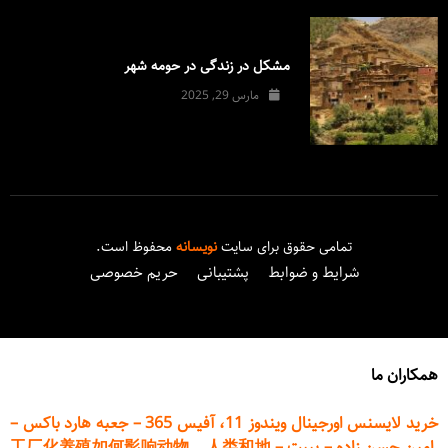
مشکل در زندگی در حومه شهر
مارس 29, 2025
تمامی حقوق برای سایت
نویسانه
محفوظ است.
شرایط و ضوابط
پشتیبانی
حریم خصوصی
همکاران ما
خرید لایسنس اورجینال ویندوز 11، آفیس 365
–
جعبه هارد باکس
–
امین حسن زاده
–
پیپت
–
工厂化养殖如何影响动物、人类和地