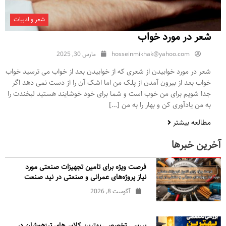
شعر و ادبیات
شعر در مورد خواب
hosseinmikhak@yahoo.com
مارس 30, 2025
شعر در مورد خوابیدن از شعری که از خوابیدن بعد از خواب می ترسید خواب
خواب بعد از بیرون آمدن از پلک من اما اشک آن را از دست نمی دهد اگر
جدا شویم برای من خوب است و شما برای خود خوشایند هستید لبخندت را
به من یادآوری کن و بهار را به من […]
مطالعه بیشتر
آخرین خبرها
فرصت ویژه برای تامین تجهیزات صنعتی مورد
نیاز پروژه‌های عمرانی و صنعتی در نید صنعت
آگوست 8, 2026
بررسی تخصصی بهترین کلاس‌های تیزهوشان در