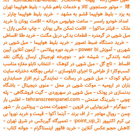
球
–
موتور جستجوی کالا و خدمات باهم شاپ
–
بلیط هواپیما تهران
به یزد
–
بلیط هواپیما قشم به مشهد
–
خرید بلیط هواپیما چارتر
–
امداد خودرو
رامسر
–
ساعت جولیوس مردانه
–
اقامت یونان با خرید
ملک
–
فیلتر ساکورا
–
اقامت تمکن مالی یونان
–
چاپ عکس پ
ازل
–
مبل شویی در گرمدره
–
قطعات
یدکی دریل مگنت
–
خرید طلا اقساطی
–
خرید دستگاه ضبط تصویر
–
خرید بلیط هواپیما
–
مبل شویی در
شهرری
–
آموزش power bi
–
خرید دوره
پیلاتس
–
آزمون آنلاین آیین
نامه رانندگی
–
شیشه خم
–
دوچرخه اورجینال ارسال رایگان ن
قد
اقساط
–
تاج گل
–
مبل شویی در کوهک
–
انتخاب تابلو مغازه مناسب
کسب‌وکار؛ از طراحی تا اجرای تابلوسازی
–
لباس بچگانه دخترانه سایت
نیکو کودک
–
مبل شویی در رسالت
–
نمایندگی نرم افزار حسابداری
باران در ارومیه
–
موکت شویی در محل
–
منوی دیجیتال
–
باشگاه
بدنسازی در پونک
–
مبل شویی در سهروردی
–
گیت فروشگاهی
–
پله
چوبی
–
بلبرینگ صنعتی
–
tehranscreenpanel.com
–
اطلس بار
–
بیوگرام
–
فیزیوتراپی در قزوین
–
تجهیزات معدن
–
پروتئین بار
–
شهر
چمن
–
رویال مهاجر
–
ار اف برند
–
آبنما آکوا
–
قیمت و خرید نوروا بی
بی کرم اکتیپور :point_up_2:
–
تعمیر
گاه گیربکس در شرق تهران
–
کاهش حجم عکس آنلاین
–
خرید فالوور اینستاگرام
–
جوانه کتاب
–