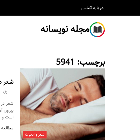
درباره
تماس
مجله نویسانه
برچسب:
5941
شعر د
m
شعر در م
بیرون آ
است و شم
مطالعه 
شعر و ادبیات