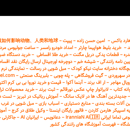
ارد باکس
–
امین حسن زاده
–
پیپت
–
殖如何影响动物、人类和地球
د
–
خرید بلیط هواپیما چارتر
–
امداد خودرو
رامسر
–
ساعت جولیوس مردا
دره
–
قطعات
یدکی دریل مگنت
–
خرید طلا اقساطی
–
خرید دستگاه ضب
یین نامه رانندگی
–
شیشه خم
–
دوچرخه اورجینال ارسال رایگان ن
قد اقسا
چگانه دخترانه سایت نیکو کودک
–
مبل شویی در رسالت
–
نمایندگی نرم ا
ر سهروردی
–
گیت فروشگاهی
–
پله چوبی
–
بلبرینگ صنعتی
–
el.com
ویال مهاجر
–
ار اف برند
–
آبنما آکوا
–
قیمت و خرید نوروا بی بی کرم اکتیپور :t_up_2
انه کتاب
–
لابراتوار چاپ عکس نورقائم
–
ثبت برند
–
خرید محصولات تر
جدیدترین آهنگ ها در لایک سانگ
–
آموزش
رباتیک در تبریز
–
تست دوا
ن آلات بسته بندی
–
منابع دستیاری
–
اسباب بازی
–
مبل شویی در غرب ت
ه اسپیکر هارمن کاردن
–
فالوور رایگان اینستا
–
وکیل طلاق در کرج
–
آموز
 ایرانی IranniaN AI🇮🇷
–
دعانویس
–
ایرانیان AI
–
جاکارتی 
شگاه
–
فهرست آموزشگاه های رانندگی کشور