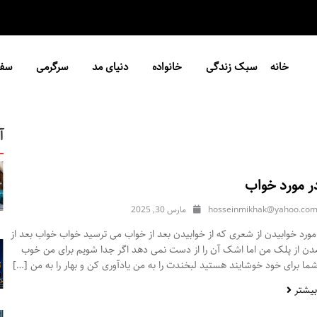
خانه
سبک زندگی
خانواده
دنیای مد
سرگرمی
سفر
آ
ر مورد خواب
hosseinmikhak@yahoo.co
مارس 30, 2025
ورد خوابیدن از شعری که از خوابیدن بعد از خواب می ترسید خواب خواب بعد از
مدن از پلک من اما اشک آن را از دست نمی دهد اگر جدا شویم برای من خوب
ا برای خود خوشایند هستید لبخندت را به من یادآوری کن و بهار را به من […]
بیشتر