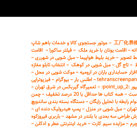
工厂化养
–
موتور جستجوی کالا و خدمات باهم شاپ
نه
–
اقامت یونان با خرید ملک
–
فیلتر ساکورا
–
اقامت
ط تصویر
–
خرید بلیط هواپیما
–
مبل شویی در شهرری
–
ط
–
تاج گل
–
مبل شویی در کوهک
–
انتخاب تابلو مغازه
فزار حسابداری باران در ارومیه
–
موکت شویی در محل
–
tehranscreenpan
–
اطلس بار
–
بیوگرام
–
فیزیوتراپی
poin:
–
تعمیر
گاه گیربکس در شرق تهران
–
است
–
همه کتاب ها حداقل با 20 درصد تخفیف
–
چمن
م رابطه با تحلیل رایگان
–
دستگاه بسته‌ بندی ساندویچ
هران
–
مبل شوی
ی در منزل
–
پمپ هیدرولیک دنده ای
–
ش طراحی سه بعدی با بلندر در مشهد
–
باربری فیروزکوه
چرم
–
مزایده سیم کارت
–
خرید اینترنتی عطر و ادکلن
–