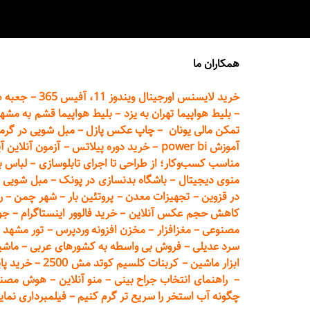
همکاران ما
خرید لایسنس اورجینال ویندوز 11، آفیس 365
–
جعبه ه
–
بلیط هواپیما تهران
به یزد
–
بلیط هواپیما قشم به مشه
تمکن مالی یونان
–
چاپ عکس پ
ازل
–
مبل شویی در گرم
آموزش power bi
–
خرید دوره
پیلاتس
–
آزمون آنلاین آ
مناسب کسب‌وکار؛ از طراحی تا اجرای تابلوسازی
–
لباس ب
منوی دیجیتال
–
باشگاه بدنسازی در پونک
–
مبل شویی د
در قزوین
–
تجهیزات معدن
–
پروتئین بار
–
شهر چمن
–
ر
کاهش حجم عکس آنلاین
–
خرید فالوور اینستاگرام
–
جو
مصنوعی
–
مغزافزار
–
مخزن افزونه وردپرس
–
تور مشهد
–
سرد عدیلی
–
فروش بی واسطه به
کشورهای عربی
–
ماشی
ابزار ماشین
–
کربنات کلسیم کوتد مش 2500
–
خرید پای
–
راهنمای انتخاب جراح بینی
–
منو آنلاین
–
هوش مصنوعی تماما
چگونه آب استخر را سریع تر گرم کنیم
–
فیلمبرداری نمای