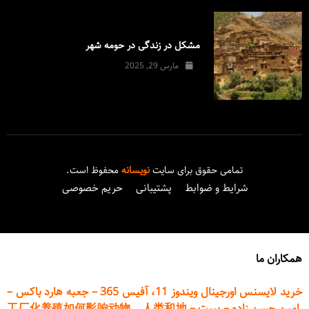
مشکل در زندگی در حومه شهر
مارس 29, 2025
تمامی حقوق برای سایت
نویسانه
محفوظ است.
شرایط و ضوابط
پشتیبانی
حریم خصوصی
همکاران ما
خرید لایسنس اورجینال ویندوز 11، آفیس 365
–
جعبه هارد باکس
–
امین حسن زاده
–
پیپت
–
工厂化养殖如何影响动物、人类和地