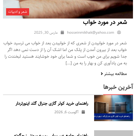
شعر و ادبیات
شعر در مورد خواب
hosseinmikhak@yahoo.com
مارس 30, 2025
شعر در مورد خوابیدن از شعری که از خوابیدن بعد از خواب می ترسید خواب
خواب بعد از بیرون آمدن از پلک من اما اشک آن را از دست نمی دهد اگر
جدا شویم برای من خوب است و شما برای خود خوشایند هستید لبخندت را
به من یادآوری کن و بهار را به من […]
مطالعه بیشتر
آخرین خبرها
راهنمای خرید کولر گازی جنرال‌ گلد اینورتر‌دار
آگوست 6, 2026
راهنمای جامع عیب یابی ریسه سوزنی: چگونه