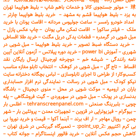
球
–
موتور جستجوی کالا و خدمات باهم شاپ
–
بلیط هواپیما تهران
به یزد
–
بلیط هواپیما قشم به مشهد
–
خرید بلیط هواپیما چارتر
–
امداد خودرو
رامسر
–
ساعت جولیوس مردانه
–
اقامت یونان با خرید
ملک
–
فیلتر ساکورا
–
اقامت تمکن مالی یونان
–
چاپ عکس پ
ازل
–
مبل شویی در گرمدره
–
قطعات
یدکی دریل مگنت
–
خرید طلا اقساطی
–
خرید دستگاه ضبط تصویر
–
خرید بلیط هواپیما
–
مبل شویی در
شهرری
–
آموزش power bi
–
خرید دوره
پیلاتس
–
آزمون آنلاین آیین
نامه رانندگی
–
شیشه خم
–
دوچرخه اورجینال ارسال رایگان ن
قد
اقساط
–
تاج گل
–
مبل شویی در کوهک
–
انتخاب تابلو مغازه مناسب
کسب‌وکار؛ از طراحی تا اجرای تابلوسازی
–
لباس بچگانه دخترانه سایت
نیکو کودک
–
مبل شویی در رسالت
–
نمایندگی نرم افزار حسابداری
باران در ارومیه
–
موکت شویی در محل
–
منوی دیجیتال
–
باشگاه
بدنسازی در پونک
–
مبل شویی در سهروردی
–
گیت فروشگاهی
–
پله
چوبی
–
بلبرینگ صنعتی
–
tehranscreenpanel.com
–
اطلس بار
–
بیوگرام
–
فیزیوتراپی در قزوین
–
تجهیزات معدن
–
پروتئین بار
–
شهر
چمن
–
رویال مهاجر
–
ار اف برند
–
آبنما آکوا
–
قیمت و خرید نوروا بی
بی کرم اکتیپور :point_up_2:
–
تعمیر
گاه گیربکس در شرق تهران
–
کاهش حجم عکس آنلاین
–
خرید فالوور اینستاگرام
–
جوانه کتاب
–