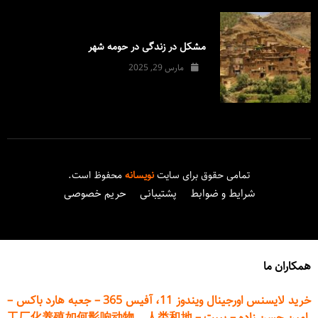
مشکل در زندگی در حومه شهر
مارس 29, 2025
تمامی حقوق برای سایت
نویسانه
محفوظ است.
شرایط و ضوابط
پشتیبانی
حریم خصوصی
همکاران ما
خرید لایسنس اورجینال ویندوز 11، آفیس 365
–
جعبه هارد باکس
–
امین حسن زاده
–
پیپت
–
工厂化养殖如何影响动物、人类和地