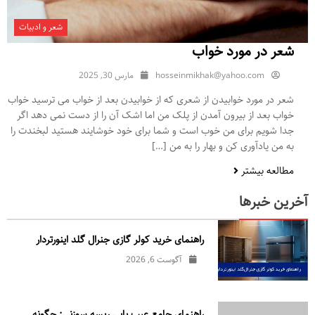
شعر و ادبیات
شعر در مورد خواب
hosseinmikhak@yahoo.com
مارس 30, 2025
شعر در مورد خوابیدن از شعری که از خوابیدن بعد از خواب می ترسید خواب
خواب بعد از بیرون آمدن از پلک من اما اشک آن را از دست نمی دهد اگر
جدا شویم برای من خوب است و شما برای خود خوشایند هستید لبخندت را
به من یادآوری کن و بهار را به من […]
مطالعه بیشتر
آخرین خبرها
راهنمای خرید کولر گازی جنرال‌ گلد اینورتر‌دار
آگوست 6, 2026
راهنمای جامع عیب یابی ریسه سوزنی: چگونه