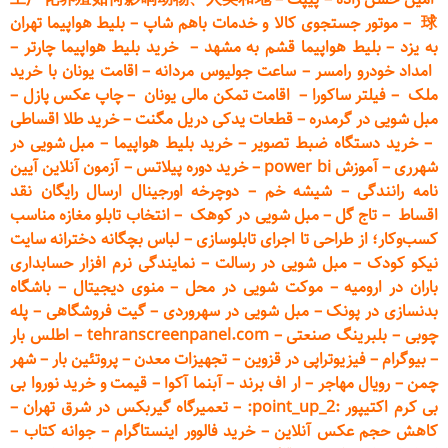
球
–
موتور جستجوی کالا و خدمات باهم شاپ
–
بلیط هواپیما تهران
به یزد
–
بلیط هواپیما قشم به مشهد
–
خرید بلیط هواپیما چارتر
–
امداد خودرو
رامسر
–
ساعت جولیوس مردانه
–
اقامت یونان با خرید
ملک
–
فیلتر ساکورا
–
اقامت تمکن مالی یونان
–
چاپ عکس پ
ازل
–
مبل شویی در گرمدره
–
قطعات
یدکی دریل مگنت
–
خرید طلا اقساطی
–
خرید دستگاه ضبط تصویر
–
خرید بلیط هواپیما
–
مبل شویی در
شهرری
–
آموزش power bi
–
خرید دوره
پیلاتس
–
آزمون آنلاین آیین
نامه رانندگی
–
شیشه خم
–
دوچرخه اورجینال ارسال رایگان ن
قد
اقساط
–
تاج گل
–
مبل شویی در کوهک
–
انتخاب تابلو مغازه مناسب
کسب‌وکار؛ از طراحی تا اجرای تابلوسازی
–
لباس بچگانه دخترانه سایت
نیکو کودک
–
مبل شویی در رسالت
–
نمایندگی نرم افزار حسابداری
باران در ارومیه
–
موکت شویی در محل
–
منوی دیجیتال
–
باشگاه
بدنسازی در پونک
–
مبل شویی در سهروردی
–
گیت فروشگاهی
–
پله
چوبی
–
بلبرینگ صنعتی
–
tehranscreenpanel.com
–
اطلس بار
–
بیوگرام
–
فیزیوتراپی در قزوین
–
تجهیزات معدن
–
پروتئین بار
–
شهر
چمن
–
رویال مهاجر
–
ار اف برند
–
آبنما آکوا
–
قیمت و خرید نوروا بی
بی کرم اکتیپور :point_up_2:
–
تعمیر
گاه گیربکس در شرق تهران
–
کاهش حجم عکس آنلاین
–
خرید فالوور اینستاگرام
–
جوانه کتاب
–