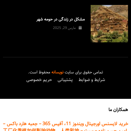
مشکل در زندگی در حومه شهر
مارس 29, 2025
تمامی حقوق برای سایت
نویسانه
محفوظ است.
شرایط و ضوابط
پشتیبانی
حریم خصوصی
همکاران ما
خرید لایسنس اورجینال ویندوز 11، آفیس 365
–
جعبه هارد باکس
–
امین حسن زاده
–
پیپت
–
工厂化养殖如何影响动物、人类和地