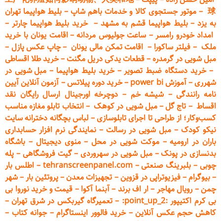
球
–
موتور جستجوی کالا و خدمات باهم شاپ
–
بلیط هواپیما تهران
به یزد
–
بلیط هواپیما قشم به مشهد
–
خرید بلیط هواپیما چارتر
–
امداد خودرو
رامسر
–
ساعت جولیوس مردانه
–
اقامت یونان با خرید
ملک
–
فیلتر ساکورا
–
اقامت تمکن مالی یونان
–
چاپ عکس پ
ازل
–
مبل شویی در گرمدره
–
قطعات
یدکی دریل مگنت
–
خرید طلا اقساطی
–
خرید دستگاه ضبط تصویر
–
خرید بلیط هواپیما
–
مبل شویی در
شهرری
–
آموزش power bi
–
خرید دوره
پیلاتس
–
آزمون آنلاین آیین
نامه رانندگی
–
شیشه خم
–
دوچرخه اورجینال ارسال رایگان ن
قد
اقساط
–
تاج گل
–
مبل شویی در کوهک
–
انتخاب تابلو مغازه مناسب
کسب‌وکار؛ از طراحی تا اجرای تابلوسازی
–
لباس بچگانه دخترانه سایت
نیکو کودک
–
مبل شویی در رسالت
–
نمایندگی نرم افزار حسابداری
باران در ارومیه
–
موکت شویی در محل
–
منوی دیجیتال
–
باشگاه
بدنسازی در پونک
–
مبل شویی در سهروردی
–
گیت فروشگاهی
–
پله
چوبی
–
بلبرینگ صنعتی
–
tehranscreenpanel.com
–
اطلس بار
–
بیوگرام
–
فیزیوتراپی در قزوین
–
تجهیزات معدن
–
پروتئین بار
–
شهر
چمن
–
رویال مهاجر
–
ار اف برند
–
آبنما آکوا
–
قیمت و خرید نوروا بی
بی کرم اکتیپور :point_up_2:
–
تعمیر
گاه گیربکس در شرق تهران
–
کاهش حجم عکس آنلاین
–
خرید فالوور اینستاگرام
–
جوانه کتاب
–