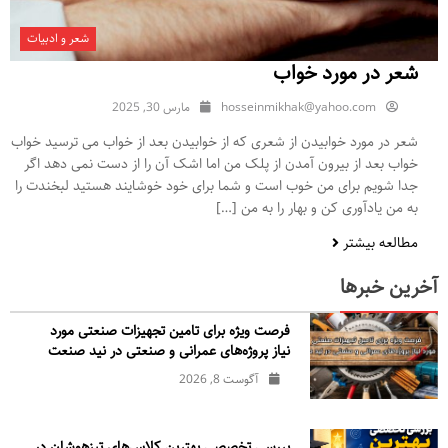
شعر و ادبیات
شعر در مورد خواب
hosseinmikhak@yahoo.com
مارس 30, 2025
شعر در مورد خوابیدن از شعری که از خوابیدن بعد از خواب می ترسید خواب
خواب بعد از بیرون آمدن از پلک من اما اشک آن را از دست نمی دهد اگر
جدا شویم برای من خوب است و شما برای خود خوشایند هستید لبخندت را
به من یادآوری کن و بهار را به من […]
مطالعه بیشتر
آخرین خبرها
فرصت ویژه برای تامین تجهیزات صنعتی مورد
نیاز پروژه‌های عمرانی و صنعتی در نید صنعت
آگوست 8, 2026
بررسی تخصصی بهترین کلاس‌های تیزهوشان در