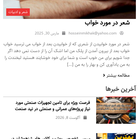
شعر و ادبیات
شعر در مورد خواب
hosseinmikhak@yahoo.com
مارس 30, 2025
شعر در مورد خوابیدن از شعری که از خوابیدن بعد از خواب می ترسید خواب
خواب بعد از بیرون آمدن از پلک من اما اشک آن را از دست نمی دهد اگر
جدا شویم برای من خوب است و شما برای خود خوشایند هستید لبخندت را
به من یادآوری کن و بهار را به من […]
مطالعه بیشتر
آخرین خبرها
فرصت ویژه برای تامین تجهیزات صنعتی مورد
نیاز پروژه‌های عمرانی و صنعتی در نید صنعت
آگوست 8, 2026
بررسی تخصصی بهترین کلاس‌های تیزهوشان در