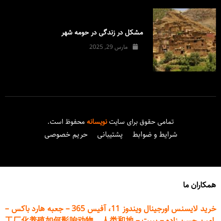
مشکل در زندگی در حومه شهر
مارس 29, 2025
تمامی حقوق برای سایت
نویسانه
محفوظ است.
شرایط و ضوابط
پشتیبانی
حریم خصوصی
همکاران ما
خرید لایسنس اورجینال ویندوز 11، آفیس 365
–
جعبه هارد باکس
–
امین حسن زاده
–
پیپت
–
工厂化养殖如何影响动物、人类和地