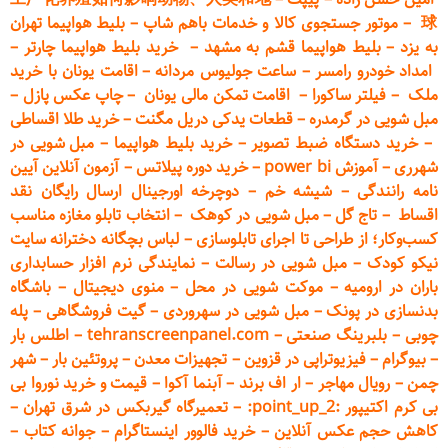
球
–
موتور جستجوی کالا و خدمات باهم شاپ
–
بلیط هواپیما تهران
به یزد
–
بلیط هواپیما قشم به مشهد
–
خرید بلیط هواپیما چارتر
–
امداد خودرو
رامسر
–
ساعت جولیوس مردانه
–
اقامت یونان با خرید
ملک
–
فیلتر ساکورا
–
اقامت تمکن مالی یونان
–
چاپ عکس پ
ازل
–
مبل شویی در گرمدره
–
قطعات
یدکی دریل مگنت
–
خرید طلا اقساطی
–
خرید دستگاه ضبط تصویر
–
خرید بلیط هواپیما
–
مبل شویی در
شهرری
–
آموزش power bi
–
خرید دوره
پیلاتس
–
آزمون آنلاین آیین
نامه رانندگی
–
شیشه خم
–
دوچرخه اورجینال ارسال رایگان ن
قد
اقساط
–
تاج گل
–
مبل شویی در کوهک
–
انتخاب تابلو مغازه مناسب
کسب‌وکار؛ از طراحی تا اجرای تابلوسازی
–
لباس بچگانه دخترانه سایت
نیکو کودک
–
مبل شویی در رسالت
–
نمایندگی نرم افزار حسابداری
باران در ارومیه
–
موکت شویی در محل
–
منوی دیجیتال
–
باشگاه
بدنسازی در پونک
–
مبل شویی در سهروردی
–
گیت فروشگاهی
–
پله
چوبی
–
بلبرینگ صنعتی
–
tehranscreenpanel.com
–
اطلس بار
–
بیوگرام
–
فیزیوتراپی در قزوین
–
تجهیزات معدن
–
پروتئین بار
–
شهر
چمن
–
رویال مهاجر
–
ار اف برند
–
آبنما آکوا
–
قیمت و خرید نوروا بی
بی کرم اکتیپور :point_up_2:
–
تعمیر
گاه گیربکس در شرق تهران
–
کاهش حجم عکس آنلاین
–
خرید فالوور اینستاگرام
–
جوانه کتاب
–