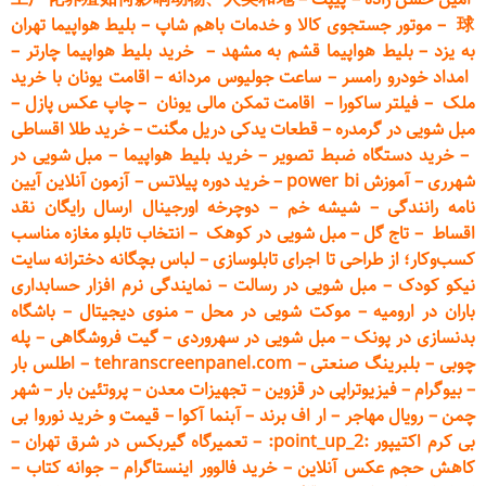
球
–
موتور جستجوی کالا و خدمات باهم شاپ
–
بلیط هواپیما تهران
به یزد
–
بلیط هواپیما قشم به مشهد
–
خرید بلیط هواپیما چارتر
–
امداد خودرو
رامسر
–
ساعت جولیوس مردانه
–
اقامت یونان با خرید
ملک
–
فیلتر ساکورا
–
اقامت تمکن مالی یونان
–
چاپ عکس پ
ازل
–
مبل شویی در گرمدره
–
قطعات
یدکی دریل مگنت
–
خرید طلا اقساطی
–
خرید دستگاه ضبط تصویر
–
خرید بلیط هواپیما
–
مبل شویی در
شهرری
–
آموزش power bi
–
خرید دوره
پیلاتس
–
آزمون آنلاین آیین
نامه رانندگی
–
شیشه خم
–
دوچرخه اورجینال ارسال رایگان ن
قد
اقساط
–
تاج گل
–
مبل شویی در کوهک
–
انتخاب تابلو مغازه مناسب
کسب‌وکار؛ از طراحی تا اجرای تابلوسازی
–
لباس بچگانه دخترانه سایت
نیکو کودک
–
مبل شویی در رسالت
–
نمایندگی نرم افزار حسابداری
باران در ارومیه
–
موکت شویی در محل
–
منوی دیجیتال
–
باشگاه
بدنسازی در پونک
–
مبل شویی در سهروردی
–
گیت فروشگاهی
–
پله
چوبی
–
بلبرینگ صنعتی
–
tehranscreenpanel.com
–
اطلس بار
–
بیوگرام
–
فیزیوتراپی در قزوین
–
تجهیزات معدن
–
پروتئین بار
–
شهر
چمن
–
رویال مهاجر
–
ار اف برند
–
آبنما آکوا
–
قیمت و خرید نوروا بی
بی کرم اکتیپور :point_up_2:
–
تعمیر
گاه گیربکس در شرق تهران
–
کاهش حجم عکس آنلاین
–
خرید فالوور اینستاگرام
–
جوانه کتاب
–