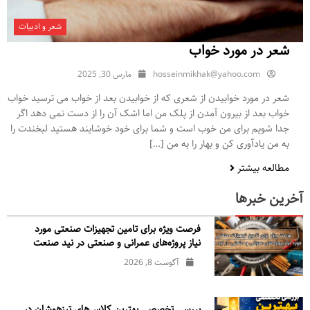
شعر و ادبیات
شعر در مورد خواب
hosseinmikhak@yahoo.com
مارس 30, 2025
شعر در مورد خوابیدن از شعری که از خوابیدن بعد از خواب می ترسید خواب
خواب بعد از بیرون آمدن از پلک من اما اشک آن را از دست نمی دهد اگر
جدا شویم برای من خوب است و شما برای خود خوشایند هستید لبخندت را
به من یادآوری کن و بهار را به من […]
مطالعه بیشتر
آخرین خبرها
فرصت ویژه برای تامین تجهیزات صنعتی مورد
نیاز پروژه‌های عمرانی و صنعتی در نید صنعت
آگوست 8, 2026
بررسی تخصصی بهترین کلاس‌های تیزهوشان در