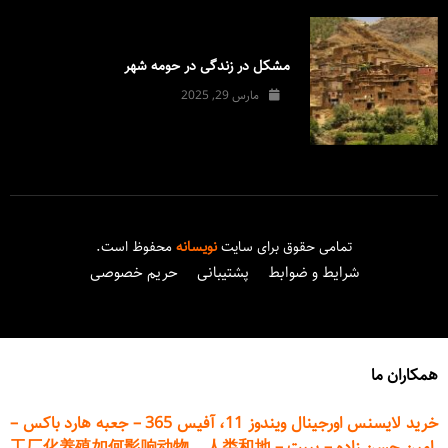
مشکل در زندگی در حومه شهر
مارس 29, 2025
تمامی حقوق برای سایت
نویسانه
محفوظ است.
شرایط و ضوابط
پشتیبانی
حریم خصوصی
همکاران ما
خرید لایسنس اورجینال ویندوز 11، آفیس 365
–
جعبه هارد باکس
–
امین حسن زاده
–
پیپت
–
工厂化养殖如何影响动物、人类和地