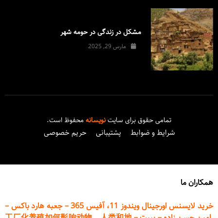
مشکل در زندگی در حومه شهر
مارس 29, 2025
تمامی حقوق برای سایت
نویسانه
محفوظ است.
شرایط و ضوابط
پشتیبانی
حریم خصوصی
همکاران ما
خرید لایسنس اورجینال ویندوز 11، آفیس 365
–
جعبه هارد باکس
–
امین حسن زاده
–
پیپت
–
工厂化养殖如何影响动物、人类和地