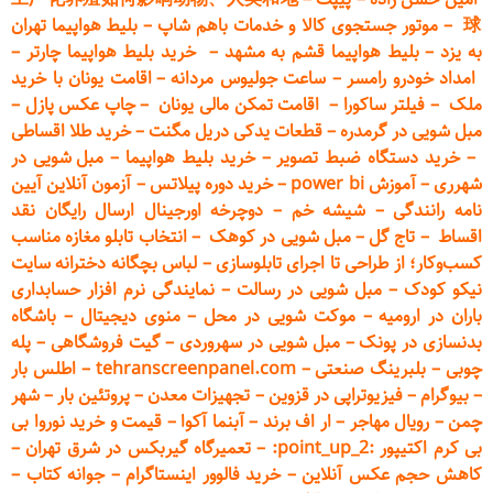
球
–
موتور جستجوی کالا و خدمات باهم شاپ
–
بلیط هواپیما تهران
به یزد
–
بلیط هواپیما قشم به مشهد
–
خرید بلیط هواپیما چارتر
–
امداد خودرو
رامسر
–
ساعت جولیوس مردانه
–
اقامت یونان با خرید
ملک
–
فیلتر ساکورا
–
اقامت تمکن مالی یونان
–
چاپ عکس پ
ازل
–
مبل شویی در گرمدره
–
قطعات
یدکی دریل مگنت
–
خرید طلا اقساطی
–
خرید دستگاه ضبط تصویر
–
خرید بلیط هواپیما
–
مبل شویی در
شهرری
–
آموزش power bi
–
خرید دوره
پیلاتس
–
آزمون آنلاین آیین
نامه رانندگی
–
شیشه خم
–
دوچرخه اورجینال ارسال رایگان ن
قد
اقساط
–
تاج گل
–
مبل شویی در کوهک
–
انتخاب تابلو مغازه مناسب
کسب‌وکار؛ از طراحی تا اجرای تابلوسازی
–
لباس بچگانه دخترانه سایت
نیکو کودک
–
مبل شویی در رسالت
–
نمایندگی نرم افزار حسابداری
باران در ارومیه
–
موکت شویی در محل
–
منوی دیجیتال
–
باشگاه
بدنسازی در پونک
–
مبل شویی در سهروردی
–
گیت فروشگاهی
–
پله
چوبی
–
بلبرینگ صنعتی
–
tehranscreenpanel.com
–
اطلس بار
–
بیوگرام
–
فیزیوتراپی در قزوین
–
تجهیزات معدن
–
پروتئین بار
–
شهر
چمن
–
رویال مهاجر
–
ار اف برند
–
آبنما آکوا
–
قیمت و خرید نوروا بی
بی کرم اکتیپور :point_up_2:
–
تعمیر
گاه گیربکس در شرق تهران
–
کاهش حجم عکس آنلاین
–
خرید فالوور اینستاگرام
–
جوانه کتاب
–