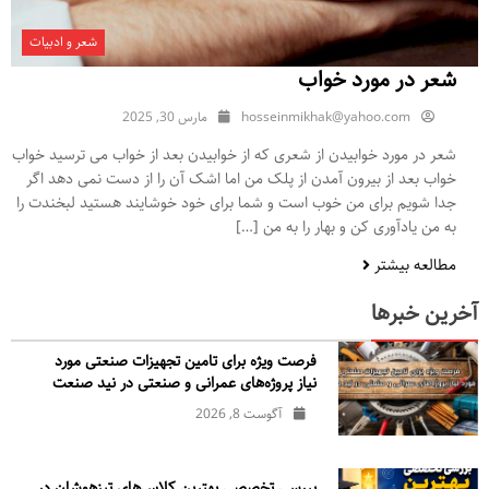
شعر و ادبیات
شعر در مورد خواب
hosseinmikhak@yahoo.com
مارس 30, 2025
شعر در مورد خوابیدن از شعری که از خوابیدن بعد از خواب می ترسید خواب
خواب بعد از بیرون آمدن از پلک من اما اشک آن را از دست نمی دهد اگر
جدا شویم برای من خوب است و شما برای خود خوشایند هستید لبخندت را
به من یادآوری کن و بهار را به من […]
مطالعه بیشتر
آخرین خبرها
فرصت ویژه برای تامین تجهیزات صنعتی مورد
نیاز پروژه‌های عمرانی و صنعتی در نید صنعت
آگوست 8, 2026
بررسی تخصصی بهترین کلاس‌های تیزهوشان در