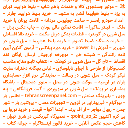
球
–
موتور جستجوی کالا و خدمات باهم شاپ
–
بلیط هواپیما تهران
به یزد
–
بلیط هواپیما قشم به مشهد
–
خرید بلیط هواپیما چارتر
–
امداد خودرو
رامسر
–
ساعت جولیوس مردانه
–
اقامت یونان با خرید
ملک
–
فیلتر ساکورا
–
اقامت تمکن مالی یونان
–
چاپ عکس پ
ازل
–
مبل شویی در گرمدره
–
قطعات
یدکی دریل مگنت
–
خرید طلا اقساطی
–
خرید دستگاه ضبط تصویر
–
خرید بلیط هواپیما
–
مبل شویی در
شهرری
–
آموزش power bi
–
خرید دوره
پیلاتس
–
آزمون آنلاین آیین
نامه رانندگی
–
شیشه خم
–
دوچرخه اورجینال ارسال رایگان ن
قد
اقساط
–
تاج گل
–
مبل شویی در کوهک
–
انتخاب تابلو مغازه مناسب
کسب‌وکار؛ از طراحی تا اجرای تابلوسازی
–
لباس بچگانه دخترانه سایت
نیکو کودک
–
مبل شویی در رسالت
–
نمایندگی نرم افزار حسابداری
باران در ارومیه
–
موکت شویی در محل
–
منوی دیجیتال
–
باشگاه
بدنسازی در پونک
–
مبل شویی در سهروردی
–
گیت فروشگاهی
–
پله
چوبی
–
بلبرینگ صنعتی
–
tehranscreenpanel.com
–
اطلس بار
–
بیوگرام
–
فیزیوتراپی در قزوین
–
تجهیزات معدن
–
پروتئین بار
–
شهر
چمن
–
رویال مهاجر
–
ار اف برند
–
آبنما آکوا
–
قیمت و خرید نوروا بی
بی کرم اکتیپور :point_up_2:
–
تعمیر
گاه گیربکس در شرق تهران
–
کاهش حجم عکس آنلاین
–
خرید فالوور اینستاگرام
–
جوانه کتاب
–