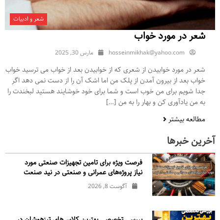
شعر و ادبیات
شعر در مورد خواب
hosseinmikhak@yahoo.com
مارس 30, 2025
شعر در مورد خوابیدن از شعری که از خوابیدن بعد از خواب می ترسید خواب
خواب بعد از بیرون آمدن از پلک من اما اشک آن را از دست نمی دهد اگر
جدا شویم برای من خوب است و شما برای خود خوشایند هستید لبخندت را
به من یادآوری کن و بهار را به من […]
مطالعه بیشتر
آخرین خبرها
فرصت ویژه برای تامین تجهیزات صنعتی مورد
نیاز پروژه‌های عمرانی و صنعتی در نید صنعت
آگوست 8, 2026
بررسی تخصصی بهترین کلاس‌های تیزهوشان در