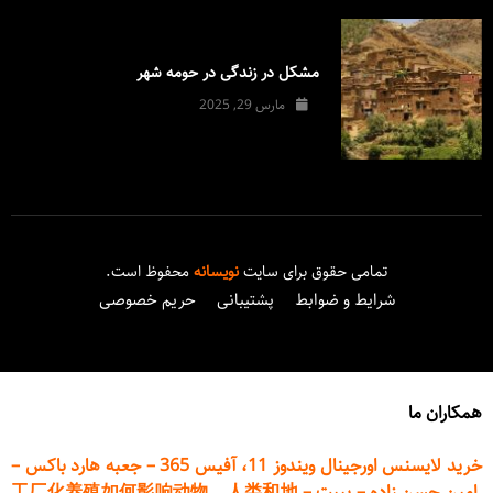
مشکل در زندگی در حومه شهر
مارس 29, 2025
تمامی حقوق برای سایت
نویسانه
محفوظ است.
شرایط و ضوابط
پشتیبانی
حریم خصوصی
همکاران ما
خرید لایسنس اورجینال ویندوز 11، آفیس 365
–
جعبه هارد باکس
–
امین حسن زاده
–
پیپت
–
工厂化养殖如何影响动物、人类和地