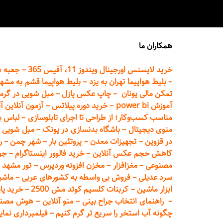
همکاران ما
خرید لایسنس اورجینال ویندوز 11، آفیس 365
–
جعبه ه
–
بلیط هواپیما تهران
به یزد
–
بلیط هواپیما قشم به مشه
تمکن مالی یونان
–
چاپ عکس پ
ازل
–
مبل شویی در گرم
آموزش power bi
–
خرید دوره
پیلاتس
–
آزمون آنلاین آ
مناسب کسب‌وکار؛ از طراحی تا اجرای تابلوسازی
–
لباس ب
منوی دیجیتال
–
باشگاه بدنسازی در پونک
–
مبل شویی د
در قزوین
–
تجهیزات معدن
–
پروتئین بار
–
شهر چمن
–
ر
کاهش حجم عکس آنلاین
–
خرید فالوور اینستاگرام
–
جو
مصنوعی
–
مغزافزار
–
مخزن افزونه وردپرس
–
تور مشهد
–
سرد عدیلی
–
فروش بی واسطه به
کشورهای عربی
–
ماشی
ابزار ماشین
–
کربنات کلسیم کوتد مش 2500
–
خرید پای
–
راهنمای انتخاب جراح بینی
–
منو آنلاین
–
هوش مصنوعی تماما
چگونه آب استخر را سریع تر گرم کنیم
–
فیلمبرداری نمای