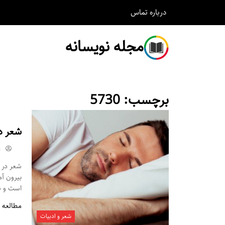
درباره
تماس
مجله نویسانه
برچسب:
5730
شعر د
m
شعر در م
بیرون آ
است و شم
مطالعه 
شعر و ادبیات