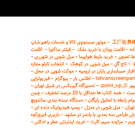
工厂化养
–
موتور جستجوی کالا و خدمات باهم شاپ
نه
–
اقامت یونان با خرید ملک
–
فیلتر ساکورا
–
اقامت
ط تصویر
–
خرید بلیط هواپیما
–
مبل شویی در شهرری
–
ط
–
تاج گل
–
مبل شویی در کوهک
–
انتخاب تابلو مغازه
فزار حسابداری باران در ارومیه
–
موکت شویی در محل
–
tehranscreenpan
–
اطلس بار
–
بیوگرام
–
فیزیوتراپی
poin:
–
تعمیر
گاه گیربکس در شرق تهران
–
است
–
همه کتاب ها حداقل با 20 درصد تخفیف
–
چمن
م رابطه با تحلیل رایگان
–
دستگاه بسته‌ بندی ساندویچ
هران
–
مبل شوی
ی در منزل
–
پمپ هیدرولیک دنده ای
–
ش طراحی سه بعدی با بلندر در مشهد
–
باربری فیروزکوه
چرم
–
مزایده سیم کارت
–
خرید اینترنتی عطر و ادکلن
–