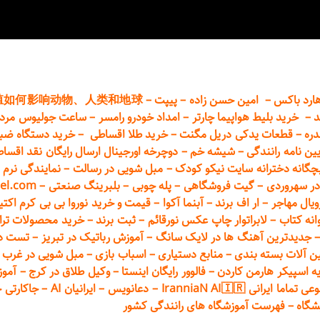
ارد باکس
–
امین حسن زاده
–
پیپت
–
殖如何影响动物、人类和地球
د
–
خرید بلیط هواپیما چارتر
–
امداد خودرو
رامسر
–
ساعت جولیوس مردا
دره
–
قطعات
یدکی دریل مگنت
–
خرید طلا اقساطی
–
خرید دستگاه ضب
یین نامه رانندگی
–
شیشه خم
–
دوچرخه اورجینال ارسال رایگان ن
قد اقسا
چگانه دخترانه سایت نیکو کودک
–
مبل شویی در رسالت
–
نمایندگی نرم ا
ر سهروردی
–
گیت فروشگاهی
–
پله چوبی
–
بلبرینگ صنعتی
–
el.com
ویال مهاجر
–
ار اف برند
–
آبنما آکوا
–
قیمت و خرید نوروا بی بی کرم اکتیپور :t_up_2
انه کتاب
–
لابراتوار چاپ عکس نورقائم
–
ثبت برند
–
خرید محصولات تر
جدیدترین آهنگ ها در لایک سانگ
–
آموزش
رباتیک در تبریز
–
تست دوا
ن آلات بسته بندی
–
منابع دستیاری
–
اسباب بازی
–
مبل شویی در غرب ت
ه اسپیکر هارمن کاردن
–
فالوور رایگان اینستا
–
وکیل طلاق در کرج
–
آموز
 ایرانی IranniaN AI🇮🇷
–
دعانویس
–
ایرانیان AI
–
جاکارتی 
شگاه
–
فهرست آموزشگاه های رانندگی کشور