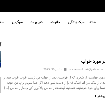
خانه
سبک زندگی
خانواده
دنیای مد
سرگرمی
سفر
آ
ر مورد خواب
hosseinmikhak@yahoo.co
مارس 30, 2025
ورد خوابیدن از شعری که از خوابیدن بعد از خواب می ترسید خواب خواب بعد از
مدن از پلک من اما اشک آن را از دست نمی دهد اگر جدا شویم برای من خوب
ا برای خود خوشایند هستید لبخندت را به من یادآوری کن و بهار را به من […]
بیشتر