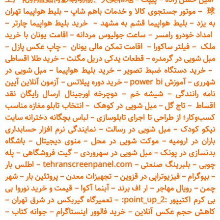
球
–
موتور جستجوی کالا و خدمات باهم شاپ
–
بلیط هواپیما تهران
به یزد
–
بلیط هواپیما قشم به مشهد
–
خرید بلیط هواپیما چارتر
–
امداد خودرو
رامسر
–
ساعت جولیوس مردانه
–
اقامت یونان با خرید
ملک
–
فیلتر ساکورا
–
اقامت تمکن مالی یونان
–
چاپ عکس پ
ازل
–
مبل شویی در گرمدره
–
قطعات
یدکی دریل مگنت
–
خرید طلا اقساطی
–
خرید دستگاه ضبط تصویر
–
خرید بلیط هواپیما
–
مبل شویی در
شهرری
–
آموزش power bi
–
خرید دوره
پیلاتس
–
آزمون آنلاین آیین
نامه رانندگی
–
شیشه خم
–
دوچرخه اورجینال ارسال رایگان ن
قد
اقساط
–
تاج گل
–
مبل شویی در کوهک
–
انتخاب تابلو مغازه مناسب
کسب‌وکار؛ از طراحی تا اجرای تابلوسازی
–
لباس بچگانه دخترانه سایت
نیکو کودک
–
مبل شویی در رسالت
–
نمایندگی نرم افزار حسابداری
باران در ارومیه
–
موکت شویی در محل
–
منوی دیجیتال
–
باشگاه
بدنسازی در پونک
–
مبل شویی در سهروردی
–
گیت فروشگاهی
–
پله
چوبی
–
بلبرینگ صنعتی
–
tehranscreenpanel.com
–
اطلس بار
–
بیوگرام
–
فیزیوتراپی در قزوین
–
تجهیزات معدن
–
پروتئین بار
–
شهر
چمن
–
رویال مهاجر
–
ار اف برند
–
آبنما آکوا
–
قیمت و خرید نوروا بی
بی کرم اکتیپور :point_up_2:
–
تعمیر
گاه گیربکس در شرق تهران
–
کاهش حجم عکس آنلاین
–
خرید فالوور اینستاگرام
–
جوانه کتاب
–