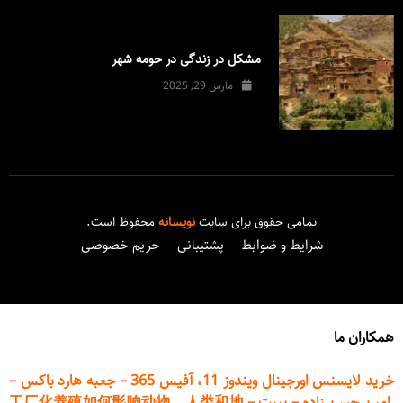
مشکل در زندگی در حومه شهر
مارس 29, 2025
تمامی حقوق برای سایت
نویسانه
محفوظ است.
شرایط و ضوابط
پشتیبانی
حریم خصوصی
همکاران ما
خرید لایسنس اورجینال ویندوز 11، آفیس 365
–
جعبه هارد باکس
–
امین حسن زاده
–
پیپت
–
工厂化养殖如何影响动物、人类和地