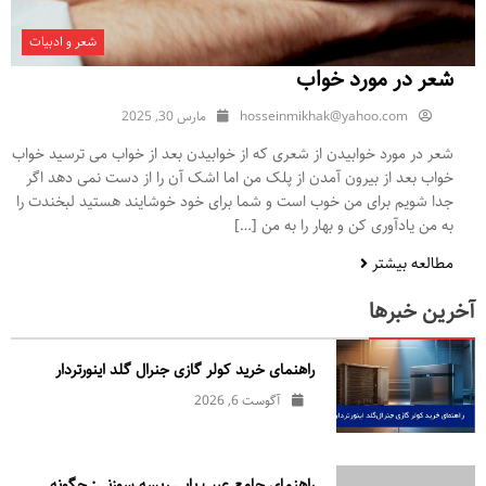
شعر و ادبیات
شعر در مورد خواب
hosseinmikhak@yahoo.com
مارس 30, 2025
شعر در مورد خوابیدن از شعری که از خوابیدن بعد از خواب می ترسید خواب
خواب بعد از بیرون آمدن از پلک من اما اشک آن را از دست نمی دهد اگر
جدا شویم برای من خوب است و شما برای خود خوشایند هستید لبخندت را
به من یادآوری کن و بهار را به من […]
مطالعه بیشتر
آخرین خبرها
راهنمای خرید کولر گازی جنرال‌ گلد اینورتر‌دار
آگوست 6, 2026
راهنمای جامع عیب یابی ریسه سوزنی: چگونه