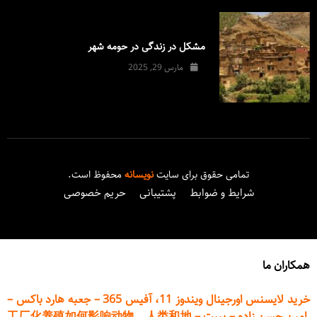
مشکل در زندگی در حومه شهر
مارس 29, 2025
تمامی حقوق برای سایت
نویسانه
محفوظ است.
شرایط و ضوابط
پشتیبانی
حریم خصوصی
همکاران ما
خرید لایسنس اورجینال ویندوز 11، آفیس 365
–
جعبه هارد باکس
–
امین حسن زاده
–
پیپت
–
工厂化养殖如何影响动物、人类和地