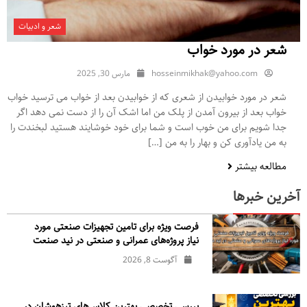
شعر و ادبیات
شعر در مورد خواب
hosseinmikhak@yahoo.com
مارس 30, 2025
شعر در مورد خوابیدن از شعری که از خوابیدن بعد از خواب می ترسید خواب
خواب بعد از بیرون آمدن از پلک من اما اشک آن را از دست نمی دهد اگر
جدا شویم برای من خوب است و شما برای خود خوشایند هستید لبخندت را
به من یادآوری کن و بهار را به من […]
مطالعه بیشتر
آخرین خبرها
فرصت ویژه برای تامین تجهیزات صنعتی مورد
نیاز پروژه‌های عمرانی و صنعتی در نید صنعت
آگوست 8, 2026
بررسی تخصصی بهترین کلاس‌های تیزهوشان در