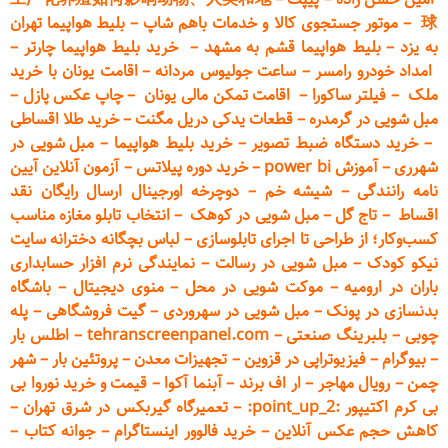
球
–
موتور جستجوی کالا و خدمات باهم شاپ
–
بلیط هواپیما تهران
به یزد
–
بلیط هواپیما قشم به مشهد
–
خرید بلیط هواپیما چارتر
–
امداد خودرو
رامسر
–
ساعت جولیوس مردانه
–
اقامت یونان با خرید
ملک
–
فیلتر ساکورا
–
اقامت تمکن مالی یونان
–
چاپ عکس پ
ازل
–
مبل شویی در گرمدره
–
قطعات
یدکی دریل مگنت
–
خرید طلا اقساطی
–
خرید دستگاه ضبط تصویر
–
خرید بلیط هواپیما
–
مبل شویی در
شهرری
–
آموزش power bi
–
خرید دوره
پیلاتس
–
آزمون آنلاین آیین
نامه رانندگی
–
شیشه خم
–
دوچرخه اورجینال ارسال رایگان ن
قد
اقساط
–
تاج گل
–
مبل شویی در کوهک
–
انتخاب تابلو مغازه مناسب
کسب‌وکار؛ از طراحی تا اجرای تابلوسازی
–
لباس بچگانه دخترانه سایت
نیکو کودک
–
مبل شویی در رسالت
–
نمایندگی نرم افزار حسابداری
باران در ارومیه
–
موکت شویی در محل
–
منوی دیجیتال
–
باشگاه
بدنسازی در پونک
–
مبل شویی در سهروردی
–
گیت فروشگاهی
–
پله
چوبی
–
بلبرینگ صنعتی
–
tehranscreenpanel.com
–
اطلس بار
–
بیوگرام
–
فیزیوتراپی در قزوین
–
تجهیزات معدن
–
پروتئین بار
–
شهر
چمن
–
رویال مهاجر
–
ار اف برند
–
آبنما آکوا
–
قیمت و خرید نوروا بی
بی کرم اکتیپور :point_up_2:
–
تعمیر
گاه گیربکس در شرق تهران
–
کاهش حجم عکس آنلاین
–
خرید فالوور اینستاگرام
–
جوانه کتاب
–