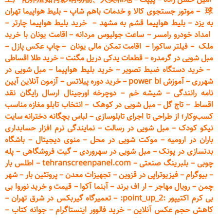
球
–
موتور جستجوی کالا و خدمات باهم شاپ
–
بلیط هواپیما تهران
به یزد
–
بلیط هواپیما قشم به مشهد
–
خرید بلیط هواپیما چارتر
–
امداد خودرو
رامسر
–
ساعت جولیوس مردانه
–
اقامت یونان با خرید
ملک
–
فیلتر ساکورا
–
اقامت تمکن مالی یونان
–
چاپ عکس پ
ازل
–
مبل شویی در گرمدره
–
قطعات
یدکی دریل مگنت
–
خرید طلا اقساطی
–
خرید دستگاه ضبط تصویر
–
خرید بلیط هواپیما
–
مبل شویی در
شهرری
–
آموزش power bi
–
خرید دوره
پیلاتس
–
آزمون آنلاین آیین
نامه رانندگی
–
شیشه خم
–
دوچرخه اورجینال ارسال رایگان ن
قد
اقساط
–
تاج گل
–
مبل شویی در کوهک
–
انتخاب تابلو مغازه مناسب
کسب‌وکار؛ از طراحی تا اجرای تابلوسازی
–
لباس بچگانه دخترانه سایت
نیکو کودک
–
مبل شویی در رسالت
–
نمایندگی نرم افزار حسابداری
باران در ارومیه
–
موکت شویی در محل
–
منوی دیجیتال
–
باشگاه
بدنسازی در پونک
–
مبل شویی در سهروردی
–
گیت فروشگاهی
–
پله
چوبی
–
بلبرینگ صنعتی
–
tehranscreenpanel.com
–
اطلس بار
–
بیوگرام
–
فیزیوتراپی در قزوین
–
تجهیزات معدن
–
پروتئین بار
–
شهر
چمن
–
رویال مهاجر
–
ار اف برند
–
آبنما آکوا
–
قیمت و خرید نوروا بی
بی کرم اکتیپور :point_up_2:
–
تعمیر
گاه گیربکس در شرق تهران
–
کاهش حجم عکس آنلاین
–
خرید فالوور اینستاگرام
–
جوانه کتاب
–