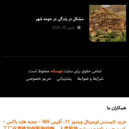
مشکل در زندگی در حومه شهر
مارس 29, 2025
تمامی حقوق برای سایت
نویسانه
محفوظ است.
شرایط و ضوابط
پشتیبانی
حریم خصوصی
همکاران ما
خرید لایسنس اورجینال ویندوز 11، آفیس 365
–
جعبه هارد باکس
–
امین حسن زاده
–
پیپت
–
工厂化养殖如何影响动物、人类和地