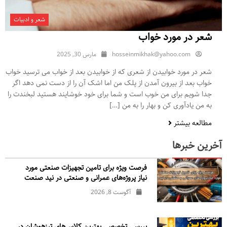
شعر و ادبیات
شعر در مورد خواب
hosseinmikhak@yahoo.com
مارس 30, 2025
شعر در مورد خوابیدن از شعری که از خوابیدن بعد از خواب می ترسید خواب
خواب بعد از بیرون آمدن از پلک من اما اشک آن را از دست نمی دهد اگر
جدا شویم برای من خوب است و شما برای خود خوشایند هستید لبخندت را
به من یادآوری کن و بهار را به من […]
مطالعه بیشتر
آخرین خبرها
فرصت ویژه برای تامین تجهیزات صنعتی مورد
نیاز پروژه‌های عمرانی و صنعتی در نید صنعت
آگوست 8, 2026
بررسی تخصصی بهترین کلاس‌های تیزهوشان در