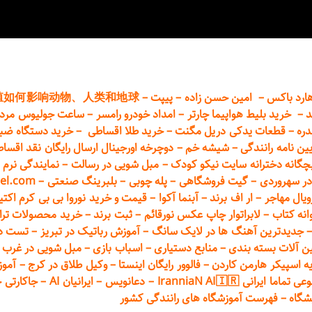
ارد باکس
–
امین حسن زاده
–
پیپت
–
殖如何影响动物、人类和地球
د
–
خرید بلیط هواپیما چارتر
–
امداد خودرو
رامسر
–
ساعت جولیوس مردا
دره
–
قطعات
یدکی دریل مگنت
–
خرید طلا اقساطی
–
خرید دستگاه ضب
یین نامه رانندگی
–
شیشه خم
–
دوچرخه اورجینال ارسال رایگان ن
قد اقسا
چگانه دخترانه سایت نیکو کودک
–
مبل شویی در رسالت
–
نمایندگی نرم ا
ر سهروردی
–
گیت فروشگاهی
–
پله چوبی
–
بلبرینگ صنعتی
–
el.com
ویال مهاجر
–
ار اف برند
–
آبنما آکوا
–
قیمت و خرید نوروا بی بی کرم اکتیپور :t_up_2
انه کتاب
–
لابراتوار چاپ عکس نورقائم
–
ثبت برند
–
خرید محصولات تر
جدیدترین آهنگ ها در لایک سانگ
–
آموزش
رباتیک در تبریز
–
تست دوا
ن آلات بسته بندی
–
منابع دستیاری
–
اسباب بازی
–
مبل شویی در غرب ت
ه اسپیکر هارمن کاردن
–
فالوور رایگان اینستا
–
وکیل طلاق در کرج
–
آموز
 ایرانی IranniaN AI🇮🇷
–
دعانویس
–
ایرانیان AI
–
جاکارتی 
شگاه
–
فهرست آموزشگاه های رانندگی کشور