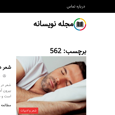
درباره
تماس
مجله نویسانه
برچسب:
562
شعر د
m
شعر در م
بیرون آ
است و شم
مطالعه 
شعر و ادبیات