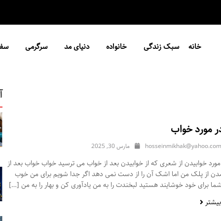
خانه
سبک زندگی
خانواده
دنیای مد
سرگرمی
سفر
آ
ر مورد خواب
hosseinmikhak@yahoo.co
مارس 30, 2025
ورد خوابیدن از شعری که از خوابیدن بعد از خواب می ترسید خواب خواب بعد از
مدن از پلک من اما اشک آن را از دست نمی دهد اگر جدا شویم برای من خوب
ا برای خود خوشایند هستید لبخندت را به من یادآوری کن و بهار را به من […]
بیشتر