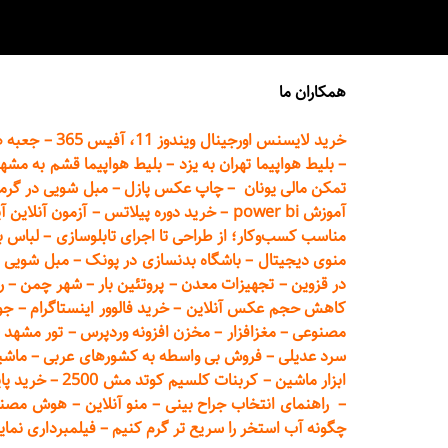
همکاران ما
خرید لایسنس اورجینال ویندوز 11، آفیس 365
–
جعبه ه
–
بلیط هواپیما تهران
به یزد
–
بلیط هواپیما قشم به مشه
تمکن مالی یونان
–
چاپ عکس پ
ازل
–
مبل شویی در گرم
آموزش power bi
–
خرید دوره
پیلاتس
–
آزمون آنلاین آ
مناسب کسب‌وکار؛ از طراحی تا اجرای تابلوسازی
–
لباس ب
منوی دیجیتال
–
باشگاه بدنسازی در پونک
–
مبل شویی د
در قزوین
–
تجهیزات معدن
–
پروتئین بار
–
شهر چمن
–
ر
کاهش حجم عکس آنلاین
–
خرید فالوور اینستاگرام
–
جو
مصنوعی
–
مغزافزار
–
مخزن افزونه وردپرس
–
تور مشهد
–
سرد عدیلی
–
فروش بی واسطه به
کشورهای عربی
–
ماشی
ابزار ماشین
–
کربنات کلسیم کوتد مش 2500
–
خرید پای
–
راهنمای انتخاب جراح بینی
–
منو آنلاین
–
هوش مصنوعی تماما
چگونه آب استخر را سریع تر گرم کنیم
–
فیلمبرداری نمای