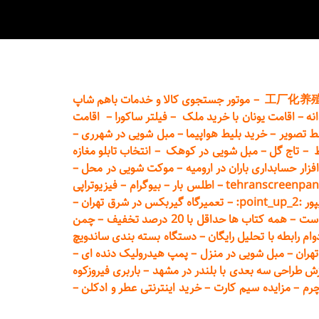
工厂化养
–
موتور جستجوی کالا و خدمات باهم شاپ
نه
–
اقامت یونان با خرید ملک
–
فیلتر ساکورا
–
اقامت
ط تصویر
–
خرید بلیط هواپیما
–
مبل شویی در شهرری
–
ط
–
تاج گل
–
مبل شویی در کوهک
–
انتخاب تابلو مغازه
فزار حسابداری باران در ارومیه
–
موکت شویی در محل
–
tehranscreenpan
–
اطلس بار
–
بیوگرام
–
فیزیوتراپی
poin:
–
تعمیر
گاه گیربکس در شرق تهران
–
است
–
همه کتاب ها حداقل با 20 درصد تخفیف
–
چمن
م رابطه با تحلیل رایگان
–
دستگاه بسته‌ بندی ساندویچ
هران
–
مبل شوی
ی در منزل
–
پمپ هیدرولیک دنده ای
–
ش طراحی سه بعدی با بلندر در مشهد
–
باربری فیروزکوه
چرم
–
مزایده سیم کارت
–
خرید اینترنتی عطر و ادکلن
–