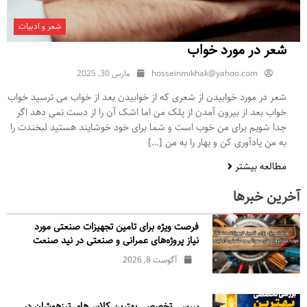
شعر و ادبیات
شعر در مورد خواب
hosseinmikhak@yahoo.com
مارس 30, 2025
شعر در مورد خوابیدن از شعری که از خوابیدن بعد از خواب می ترسید خواب
خواب بعد از بیرون آمدن از پلک من اما اشک آن را از دست نمی دهد اگر
جدا شویم برای من خوب است و شما برای خود خوشایند هستید لبخندت را
به من یادآوری کن و بهار را به من […]
مطالعه بیشتر
آخرین خبرها
فرصت ویژه برای تامین تجهیزات صنعتی مورد
نیاز پروژه‌های عمرانی و صنعتی در نید صنعت
آگوست 8, 2026
بررسی تخصصی بهترین کلاس‌های تیزهوشان در