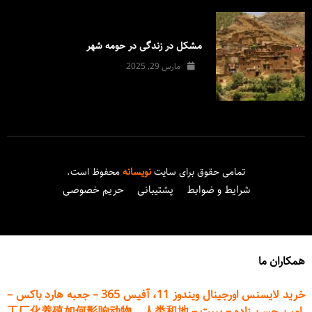
مشکل در زندگی در حومه شهر
مارس 29, 2025
تمامی حقوق برای سایت
نویسانه
محفوظ است.
شرایط و ضوابط
پشتیبانی
حریم خصوصی
همکاران ما
خرید لایسنس اورجینال ویندوز 11، آفیس 365
–
جعبه هارد باکس
–
امین حسن زاده
–
پیپت
–
工厂化养殖如何影响动物、人类和地