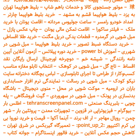
球
–
موتور جستجوی کالا و خدمات باهم شاپ
–
بلیط هواپیما تهران
به یزد
–
بلیط هواپیما قشم به مشهد
–
خرید بلیط هواپیما چارتر
–
امداد خودرو
رامسر
–
ساعت جولیوس مردانه
–
اقامت یونان با خرید
ملک
–
فیلتر ساکورا
–
اقامت تمکن مالی یونان
–
چاپ عکس پ
ازل
–
مبل شویی در گرمدره
–
قطعات
یدکی دریل مگنت
–
خرید طلا اقساطی
–
خرید دستگاه ضبط تصویر
–
خرید بلیط هواپیما
–
مبل شویی در
شهرری
–
آموزش power bi
–
خرید دوره
پیلاتس
–
آزمون آنلاین آیین
نامه رانندگی
–
شیشه خم
–
دوچرخه اورجینال ارسال رایگان ن
قد
اقساط
–
تاج گل
–
مبل شویی در کوهک
–
انتخاب تابلو مغازه مناسب
کسب‌وکار؛ از طراحی تا اجرای تابلوسازی
–
لباس بچگانه دخترانه سایت
نیکو کودک
–
مبل شویی در رسالت
–
نمایندگی نرم افزار حسابداری
باران در ارومیه
–
موکت شویی در محل
–
منوی دیجیتال
–
باشگاه
بدنسازی در پونک
–
مبل شویی در سهروردی
–
گیت فروشگاهی
–
پله
چوبی
–
بلبرینگ صنعتی
–
tehranscreenpanel.com
–
اطلس بار
–
بیوگرام
–
فیزیوتراپی در قزوین
–
تجهیزات معدن
–
پروتئین بار
–
شهر
چمن
–
رویال مهاجر
–
ار اف برند
–
آبنما آکوا
–
قیمت و خرید نوروا بی
بی کرم اکتیپور :point_up_2:
–
تعمیر
گاه گیربکس در شرق تهران
–
کاهش حجم عکس آنلاین
–
خرید فالوور اینستاگرام
–
جوانه کتاب
–