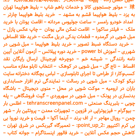
球
–
موتور جستجوی کالا و خدمات باهم شاپ
–
بلیط هواپیما تهران
به یزد
–
بلیط هواپیما قشم به مشهد
–
خرید بلیط هواپیما چارتر
–
امداد خودرو
رامسر
–
ساعت جولیوس مردانه
–
اقامت یونان با خرید
ملک
–
فیلتر ساکورا
–
اقامت تمکن مالی یونان
–
چاپ عکس پ
ازل
–
مبل شویی در گرمدره
–
قطعات
یدکی دریل مگنت
–
خرید طلا اقساطی
–
خرید دستگاه ضبط تصویر
–
خرید بلیط هواپیما
–
مبل شویی در
شهرری
–
آموزش power bi
–
خرید دوره
پیلاتس
–
آزمون آنلاین آیین
نامه رانندگی
–
شیشه خم
–
دوچرخه اورجینال ارسال رایگان ن
قد
اقساط
–
تاج گل
–
مبل شویی در کوهک
–
انتخاب تابلو مغازه مناسب
کسب‌وکار؛ از طراحی تا اجرای تابلوسازی
–
لباس بچگانه دخترانه سایت
نیکو کودک
–
مبل شویی در رسالت
–
نمایندگی نرم افزار حسابداری
باران در ارومیه
–
موکت شویی در محل
–
منوی دیجیتال
–
باشگاه
بدنسازی در پونک
–
مبل شویی در سهروردی
–
گیت فروشگاهی
–
پله
چوبی
–
بلبرینگ صنعتی
–
tehranscreenpanel.com
–
اطلس بار
–
بیوگرام
–
فیزیوتراپی در قزوین
–
تجهیزات معدن
–
پروتئین بار
–
شهر
چمن
–
رویال مهاجر
–
ار اف برند
–
آبنما آکوا
–
قیمت و خرید نوروا بی
بی کرم اکتیپور :point_up_2:
–
تعمیر
گاه گیربکس در شرق تهران
–
کاهش حجم عکس آنلاین
–
خرید فالوور اینستاگرام
–
جوانه کتاب
–