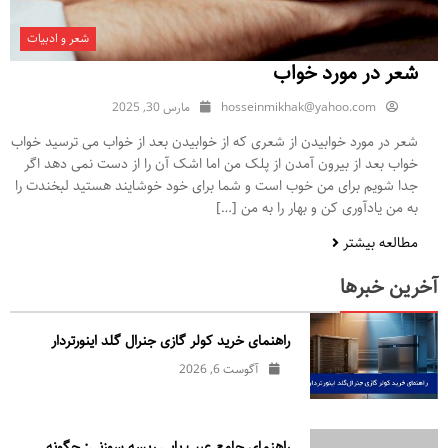
شعر و ادبیات
شعر در مورد خواب
hosseinmikhak@yahoo.com
مارس 30, 2025
شعر در مورد خوابیدن از شعری که از خوابیدن بعد از خواب می ترسید خواب
خواب بعد از بیرون آمدن از پلک من اما اشک آن را از دست نمی دهد اگر
جدا شویم برای من خوب است و شما برای خود خوشایند هستید لبخندت را
به من یادآوری کن و بهار را به من […]
مطالعه بیشتر
آخرین خبرها
راهنمای خرید کولر گازی جنرال‌ گلد اینورتر‌دار
آگوست 6, 2026
راهنمای جامع عیب یابی ریسه سوزنی: چگونه