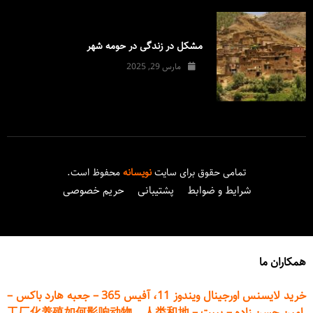
مشکل در زندگی در حومه شهر
مارس 29, 2025
تمامی حقوق برای سایت
نویسانه
محفوظ است.
شرایط و ضوابط
پشتیبانی
حریم خصوصی
همکاران ما
خرید لایسنس اورجینال ویندوز 11، آفیس 365
–
جعبه هارد باکس
–
امین حسن زاده
–
پیپت
–
工厂化养殖如何影响动物、人类和地