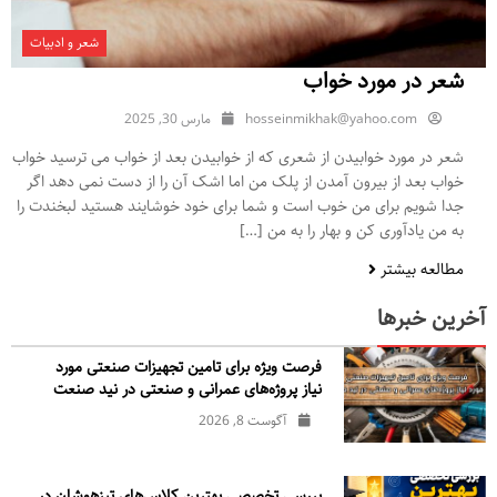
شعر و ادبیات
شعر در مورد خواب
hosseinmikhak@yahoo.com
مارس 30, 2025
شعر در مورد خوابیدن از شعری که از خوابیدن بعد از خواب می ترسید خواب
خواب بعد از بیرون آمدن از پلک من اما اشک آن را از دست نمی دهد اگر
جدا شویم برای من خوب است و شما برای خود خوشایند هستید لبخندت را
به من یادآوری کن و بهار را به من […]
مطالعه بیشتر
آخرین خبرها
فرصت ویژه برای تامین تجهیزات صنعتی مورد
نیاز پروژه‌های عمرانی و صنعتی در نید صنعت
آگوست 8, 2026
بررسی تخصصی بهترین کلاس‌های تیزهوشان در