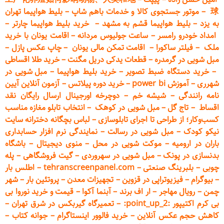
球
–
موتور جستجوی کالا و خدمات باهم شاپ
–
بلیط هواپیما تهران
به یزد
–
بلیط هواپیما قشم به مشهد
–
خرید بلیط هواپیما چارتر
–
امداد خودرو
رامسر
–
ساعت جولیوس مردانه
–
اقامت یونان با خرید
ملک
–
فیلتر ساکورا
–
اقامت تمکن مالی یونان
–
چاپ عکس پ
ازل
–
مبل شویی در گرمدره
–
قطعات
یدکی دریل مگنت
–
خرید طلا اقساطی
–
خرید دستگاه ضبط تصویر
–
خرید بلیط هواپیما
–
مبل شویی در
شهرری
–
آموزش power bi
–
خرید دوره
پیلاتس
–
آزمون آنلاین آیین
نامه رانندگی
–
شیشه خم
–
دوچرخه اورجینال ارسال رایگان ن
قد
اقساط
–
تاج گل
–
مبل شویی در کوهک
–
انتخاب تابلو مغازه مناسب
کسب‌وکار؛ از طراحی تا اجرای تابلوسازی
–
لباس بچگانه دخترانه سایت
نیکو کودک
–
مبل شویی در رسالت
–
نمایندگی نرم افزار حسابداری
باران در ارومیه
–
موکت شویی در محل
–
منوی دیجیتال
–
باشگاه
بدنسازی در پونک
–
مبل شویی در سهروردی
–
گیت فروشگاهی
–
پله
چوبی
–
بلبرینگ صنعتی
–
tehranscreenpanel.com
–
اطلس بار
–
بیوگرام
–
فیزیوتراپی در قزوین
–
تجهیزات معدن
–
پروتئین بار
–
شهر
چمن
–
رویال مهاجر
–
ار اف برند
–
آبنما آکوا
–
قیمت و خرید نوروا بی
بی کرم اکتیپور :point_up_2:
–
تعمیر
گاه گیربکس در شرق تهران
–
کاهش حجم عکس آنلاین
–
خرید فالوور اینستاگرام
–
جوانه کتاب
–