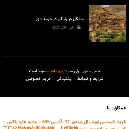
مشکل در زندگی در حومه شهر
مارس 29, 2025
تمامی حقوق برای سایت
نویسانه
محفوظ است.
شرایط و ضوابط
پشتیبانی
حریم خصوصی
همکاران ما
خرید لایسنس اورجینال ویندوز 11، آفیس 365
–
جعبه هارد باکس
–
امین حسن زاده
–
پیپت
–
工厂化养殖如何影响动物、人类和地