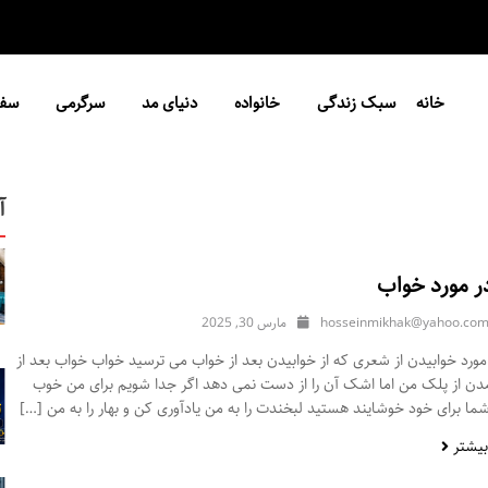
خانه
سبک زندگی
خانواده
دنیای مد
سرگرمی
سفر
آ
ر مورد خواب
hosseinmikhak@yahoo.co
مارس 30, 2025
ورد خوابیدن از شعری که از خوابیدن بعد از خواب می ترسید خواب خواب بعد از
مدن از پلک من اما اشک آن را از دست نمی دهد اگر جدا شویم برای من خوب
ا برای خود خوشایند هستید لبخندت را به من یادآوری کن و بهار را به من […]
بیشتر