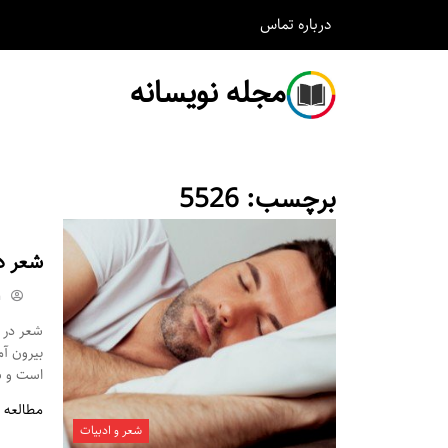
درباره
تماس
مجله نویسانه
برچسب:
5526
شعر د
m
شعر در م
بیرون آ
است و شم
مطالعه 
شعر و ادبیات