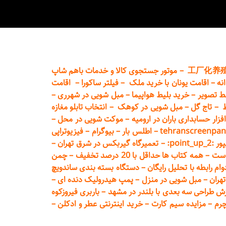
工厂化养
–
موتور جستجوی کالا و خدمات باهم شاپ
نه
–
اقامت یونان با خرید ملک
–
فیلتر ساکورا
–
اقامت
ط تصویر
–
خرید بلیط هواپیما
–
مبل شویی در شهرری
–
ط
–
تاج گل
–
مبل شویی در کوهک
–
انتخاب تابلو مغازه
فزار حسابداری باران در ارومیه
–
موکت شویی در محل
–
tehranscreenpan
–
اطلس بار
–
بیوگرام
–
فیزیوتراپی
poin:
–
تعمیر
گاه گیربکس در شرق تهران
–
است
–
همه کتاب ها حداقل با 20 درصد تخفیف
–
چمن
م رابطه با تحلیل رایگان
–
دستگاه بسته‌ بندی ساندویچ
هران
–
مبل شوی
ی در منزل
–
پمپ هیدرولیک دنده ای
–
ش طراحی سه بعدی با بلندر در مشهد
–
باربری فیروزکوه
چرم
–
مزایده سیم کارت
–
خرید اینترنتی عطر و ادکلن
–