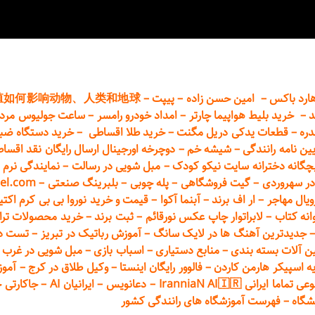
ارد باکس
–
امین حسن زاده
–
پیپت
–
殖如何影响动物、人类和地球
د
–
خرید بلیط هواپیما چارتر
–
امداد خودرو
رامسر
–
ساعت جولیوس مردا
دره
–
قطعات
یدکی دریل مگنت
–
خرید طلا اقساطی
–
خرید دستگاه ضب
یین نامه رانندگی
–
شیشه خم
–
دوچرخه اورجینال ارسال رایگان ن
قد اقسا
چگانه دخترانه سایت نیکو کودک
–
مبل شویی در رسالت
–
نمایندگی نرم ا
ر سهروردی
–
گیت فروشگاهی
–
پله چوبی
–
بلبرینگ صنعتی
–
el.com
ویال مهاجر
–
ار اف برند
–
آبنما آکوا
–
قیمت و خرید نوروا بی بی کرم اکتیپور :t_up_2
انه کتاب
–
لابراتوار چاپ عکس نورقائم
–
ثبت برند
–
خرید محصولات تر
جدیدترین آهنگ ها در لایک سانگ
–
آموزش
رباتیک در تبریز
–
تست دوا
ن آلات بسته بندی
–
منابع دستیاری
–
اسباب بازی
–
مبل شویی در غرب ت
ه اسپیکر هارمن کاردن
–
فالوور رایگان اینستا
–
وکیل طلاق در کرج
–
آموز
 ایرانی IranniaN AI🇮🇷
–
دعانویس
–
ایرانیان AI
–
جاکارتی 
شگاه
–
فهرست آموزشگاه های رانندگی کشور