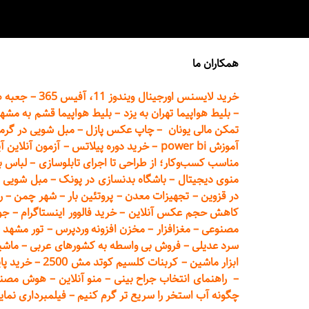
همکاران ما
خرید لایسنس اورجینال ویندوز 11، آفیس 365
–
جعبه ه
–
بلیط هواپیما تهران
به یزد
–
بلیط هواپیما قشم به مشه
تمکن مالی یونان
–
چاپ عکس پ
ازل
–
مبل شویی در گرم
آموزش power bi
–
خرید دوره
پیلاتس
–
آزمون آنلاین آ
مناسب کسب‌وکار؛ از طراحی تا اجرای تابلوسازی
–
لباس ب
منوی دیجیتال
–
باشگاه بدنسازی در پونک
–
مبل شویی د
در قزوین
–
تجهیزات معدن
–
پروتئین بار
–
شهر چمن
–
ر
کاهش حجم عکس آنلاین
–
خرید فالوور اینستاگرام
–
جو
مصنوعی
–
مغزافزار
–
مخزن افزونه وردپرس
–
تور مشهد
–
سرد عدیلی
–
فروش بی واسطه به
کشورهای عربی
–
ماشی
ابزار ماشین
–
کربنات کلسیم کوتد مش 2500
–
خرید پای
–
راهنمای انتخاب جراح بینی
–
منو آنلاین
–
هوش مصنوعی تماما
چگونه آب استخر را سریع تر گرم کنیم
–
فیلمبرداری نمای