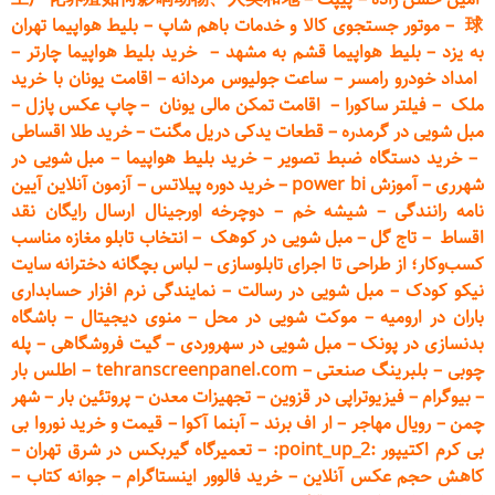
球
–
موتور جستجوی کالا و خدمات باهم شاپ
–
بلیط هواپیما تهران
به یزد
–
بلیط هواپیما قشم به مشهد
–
خرید بلیط هواپیما چارتر
–
امداد خودرو
رامسر
–
ساعت جولیوس مردانه
–
اقامت یونان با خرید
ملک
–
فیلتر ساکورا
–
اقامت تمکن مالی یونان
–
چاپ عکس پ
ازل
–
مبل شویی در گرمدره
–
قطعات
یدکی دریل مگنت
–
خرید طلا اقساطی
–
خرید دستگاه ضبط تصویر
–
خرید بلیط هواپیما
–
مبل شویی در
شهرری
–
آموزش power bi
–
خرید دوره
پیلاتس
–
آزمون آنلاین آیین
نامه رانندگی
–
شیشه خم
–
دوچرخه اورجینال ارسال رایگان ن
قد
اقساط
–
تاج گل
–
مبل شویی در کوهک
–
انتخاب تابلو مغازه مناسب
کسب‌وکار؛ از طراحی تا اجرای تابلوسازی
–
لباس بچگانه دخترانه سایت
نیکو کودک
–
مبل شویی در رسالت
–
نمایندگی نرم افزار حسابداری
باران در ارومیه
–
موکت شویی در محل
–
منوی دیجیتال
–
باشگاه
بدنسازی در پونک
–
مبل شویی در سهروردی
–
گیت فروشگاهی
–
پله
چوبی
–
بلبرینگ صنعتی
–
tehranscreenpanel.com
–
اطلس بار
–
بیوگرام
–
فیزیوتراپی در قزوین
–
تجهیزات معدن
–
پروتئین بار
–
شهر
چمن
–
رویال مهاجر
–
ار اف برند
–
آبنما آکوا
–
قیمت و خرید نوروا بی
بی کرم اکتیپور :point_up_2:
–
تعمیر
گاه گیربکس در شرق تهران
–
کاهش حجم عکس آنلاین
–
خرید فالوور اینستاگرام
–
جوانه کتاب
–