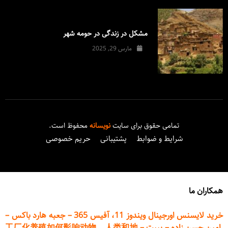
مشکل در زندگی در حومه شهر
مارس 29, 2025
تمامی حقوق برای سایت
نویسانه
محفوظ است.
شرایط و ضوابط
پشتیبانی
حریم خصوصی
همکاران ما
خرید لایسنس اورجینال ویندوز 11، آفیس 365
–
جعبه هارد باکس
–
امین حسن زاده
–
پیپت
–
工厂化养殖如何影响动物、人类和地