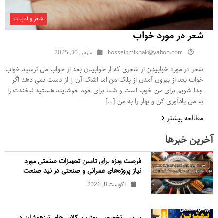
شعر و ادبیات
شعر در مورد خواب
hosseinmikhak@yahoo.com
مارس 30, 2025
شعر در مورد خوابیدن از شعری که از خوابیدن بعد از خواب می ترسید خواب
خواب بعد از بیرون آمدن از پلک من اما اشک آن را از دست نمی دهد اگر
جدا شویم برای من خوب است و شما برای خود خوشایند هستید لبخندت را
به من یادآوری کن و بهار را به من […]
مطالعه بیشتر
آخرین خبرها
فرصت ویژه برای تامین تجهیزات صنعتی مورد
نیاز پروژه‌های عمرانی و صنعتی در نید صنعت
آگوست 8, 2026
بررسی تخصصی بهترین کلاس‌های تیزهوشان در