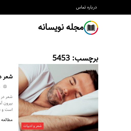
درباره
تماس
مجله نویسانه
برچسب:
5453
شعر د
m
شعر در م
بیرون آ
است و شم
مطالعه 
شعر و ادبیات