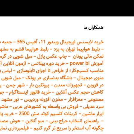
همکاران ما
خرید لایسنس اورجینال ویندوز 11، آفیس 365
–
جعبه ه
–
بلیط هواپیما تهران
به یزد
–
بلیط هواپیما قشم به مشه
تمکن مالی یونان
–
چاپ عکس پ
ازل
–
مبل شویی در گرم
آموزش power bi
–
خرید دوره
پیلاتس
–
آزمون آنلاین آ
مناسب کسب‌وکار؛ از طراحی تا اجرای تابلوسازی
–
لباس ب
منوی دیجیتال
–
باشگاه بدنسازی در پونک
–
مبل شویی د
در قزوین
–
تجهیزات معدن
–
پروتئین بار
–
شهر چمن
–
ر
کاهش حجم عکس آنلاین
–
خرید فالوور اینستاگرام
–
جو
مصنوعی
–
مغزافزار
–
مخزن افزونه وردپرس
–
تور مشهد
–
سرد عدیلی
–
فروش بی واسطه به
کشورهای عربی
–
ماشی
ابزار ماشین
–
کربنات کلسیم کوتد مش 2500
–
خرید پای
–
راهنمای انتخاب جراح بینی
–
منو آنلاین
–
هوش مصنوعی تماما
چگونه آب استخر را سریع تر گرم کنیم
–
فیلمبرداری نمای