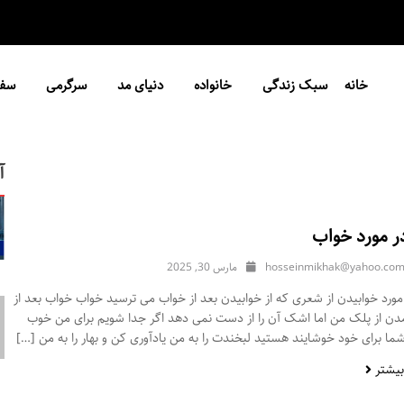
خانه
سبک زندگی
خانواده
دنیای مد
سرگرمی
سفر
آ
ر مورد خواب
hosseinmikhak@yahoo.co
مارس 30, 2025
ورد خوابیدن از شعری که از خوابیدن بعد از خواب می ترسید خواب خواب بعد از
مدن از پلک من اما اشک آن را از دست نمی دهد اگر جدا شویم برای من خوب
ا برای خود خوشایند هستید لبخندت را به من یادآوری کن و بهار را به من […]
بیشتر