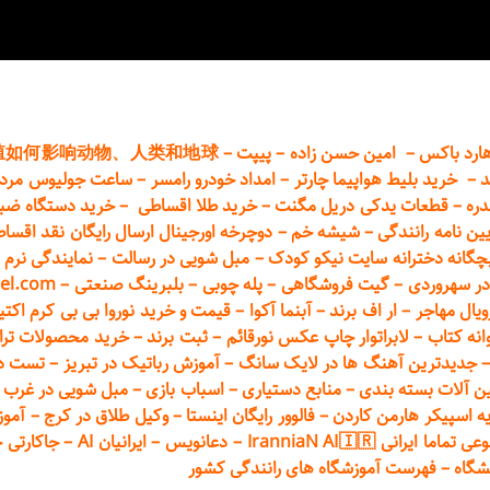
ارد باکس
–
امین حسن زاده
–
پیپت
–
殖如何影响动物、人类和地球
د
–
خرید بلیط هواپیما چارتر
–
امداد خودرو
رامسر
–
ساعت جولیوس مردا
دره
–
قطعات
یدکی دریل مگنت
–
خرید طلا اقساطی
–
خرید دستگاه ضب
یین نامه رانندگی
–
شیشه خم
–
دوچرخه اورجینال ارسال رایگان ن
قد اقسا
چگانه دخترانه سایت نیکو کودک
–
مبل شویی در رسالت
–
نمایندگی نرم ا
ر سهروردی
–
گیت فروشگاهی
–
پله چوبی
–
بلبرینگ صنعتی
–
el.com
ویال مهاجر
–
ار اف برند
–
آبنما آکوا
–
قیمت و خرید نوروا بی بی کرم اکتیپور :t_up_2
انه کتاب
–
لابراتوار چاپ عکس نورقائم
–
ثبت برند
–
خرید محصولات تر
جدیدترین آهنگ ها در لایک سانگ
–
آموزش
رباتیک در تبریز
–
تست دوا
ن آلات بسته بندی
–
منابع دستیاری
–
اسباب بازی
–
مبل شویی در غرب ت
ه اسپیکر هارمن کاردن
–
فالوور رایگان اینستا
–
وکیل طلاق در کرج
–
آموز
 ایرانی IranniaN AI🇮🇷
–
دعانویس
–
ایرانیان AI
–
جاکارتی 
شگاه
–
فهرست آموزشگاه های رانندگی کشور