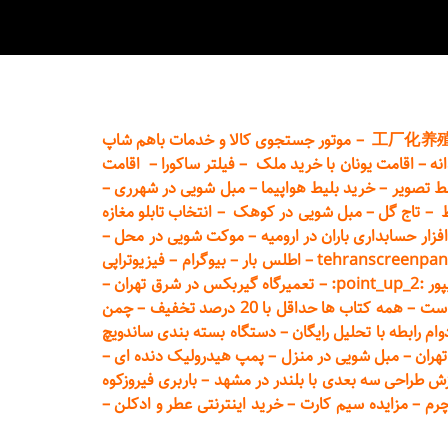
工厂化养
–
موتور جستجوی کالا و خدمات باهم شاپ
نه
–
اقامت یونان با خرید ملک
–
فیلتر ساکورا
–
اقامت
ط تصویر
–
خرید بلیط هواپیما
–
مبل شویی در شهرری
–
ط
–
تاج گل
–
مبل شویی در کوهک
–
انتخاب تابلو مغازه
فزار حسابداری باران در ارومیه
–
موکت شویی در محل
–
tehranscreenpan
–
اطلس بار
–
بیوگرام
–
فیزیوتراپی
poin:
–
تعمیر
گاه گیربکس در شرق تهران
–
است
–
همه کتاب ها حداقل با 20 درصد تخفیف
–
چمن
م رابطه با تحلیل رایگان
–
دستگاه بسته‌ بندی ساندویچ
هران
–
مبل شوی
ی در منزل
–
پمپ هیدرولیک دنده ای
–
ش طراحی سه بعدی با بلندر در مشهد
–
باربری فیروزکوه
چرم
–
مزایده سیم کارت
–
خرید اینترنتی عطر و ادکلن
–