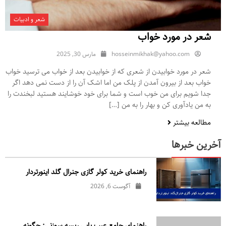
شعر و ادبیات
شعر در مورد خواب
hosseinmikhak@yahoo.com
مارس 30, 2025
شعر در مورد خوابیدن از شعری که از خوابیدن بعد از خواب می ترسید خواب
خواب بعد از بیرون آمدن از پلک من اما اشک آن را از دست نمی دهد اگر
جدا شویم برای من خوب است و شما برای خود خوشایند هستید لبخندت را
به من یادآوری کن و بهار را به من […]
مطالعه بیشتر
آخرین خبرها
راهنمای خرید کولر گازی جنرال‌ گلد اینورتر‌دار
آگوست 6, 2026
راهنمای جامع عیب یابی ریسه سوزنی: چگونه