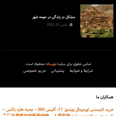
مشکل در زندگی در حومه شهر
مارس 29, 2025
تمامی حقوق برای سایت
نویسانه
محفوظ است.
شرایط و ضوابط
پشتیبانی
حریم خصوصی
همکاران ما
خرید لایسنس اورجینال ویندوز 11، آفیس 365
–
جعبه هارد باکس
–
امین حسن زاده
–
پیپت
–
工厂化养殖如何影响动物、人类和地