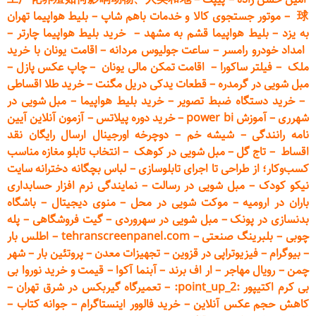
球
–
موتور جستجوی کالا و خدمات باهم شاپ
–
بلیط هواپیما تهران
به یزد
–
بلیط هواپیما قشم به مشهد
–
خرید بلیط هواپیما چارتر
–
امداد خودرو
رامسر
–
ساعت جولیوس مردانه
–
اقامت یونان با خرید
ملک
–
فیلتر ساکورا
–
اقامت تمکن مالی یونان
–
چاپ عکس پ
ازل
–
مبل شویی در گرمدره
–
قطعات
یدکی دریل مگنت
–
خرید طلا اقساطی
–
خرید دستگاه ضبط تصویر
–
خرید بلیط هواپیما
–
مبل شویی در
شهرری
–
آموزش power bi
–
خرید دوره
پیلاتس
–
آزمون آنلاین آیین
نامه رانندگی
–
شیشه خم
–
دوچرخه اورجینال ارسال رایگان ن
قد
اقساط
–
تاج گل
–
مبل شویی در کوهک
–
انتخاب تابلو مغازه مناسب
کسب‌وکار؛ از طراحی تا اجرای تابلوسازی
–
لباس بچگانه دخترانه سایت
نیکو کودک
–
مبل شویی در رسالت
–
نمایندگی نرم افزار حسابداری
باران در ارومیه
–
موکت شویی در محل
–
منوی دیجیتال
–
باشگاه
بدنسازی در پونک
–
مبل شویی در سهروردی
–
گیت فروشگاهی
–
پله
چوبی
–
بلبرینگ صنعتی
–
tehranscreenpanel.com
–
اطلس بار
–
بیوگرام
–
فیزیوتراپی در قزوین
–
تجهیزات معدن
–
پروتئین بار
–
شهر
چمن
–
رویال مهاجر
–
ار اف برند
–
آبنما آکوا
–
قیمت و خرید نوروا بی
بی کرم اکتیپور :point_up_2:
–
تعمیر
گاه گیربکس در شرق تهران
–
کاهش حجم عکس آنلاین
–
خرید فالوور اینستاگرام
–
جوانه کتاب
–