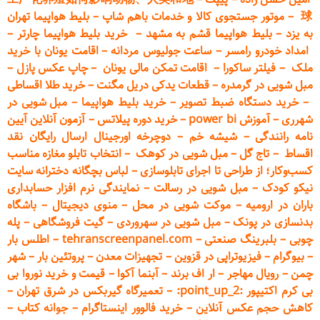
球
–
موتور جستجوی کالا و خدمات باهم شاپ
–
بلیط هواپیما تهران
به یزد
–
بلیط هواپیما قشم به مشهد
–
خرید بلیط هواپیما چارتر
–
امداد خودرو
رامسر
–
ساعت جولیوس مردانه
–
اقامت یونان با خرید
ملک
–
فیلتر ساکورا
–
اقامت تمکن مالی یونان
–
چاپ عکس پ
ازل
–
مبل شویی در گرمدره
–
قطعات
یدکی دریل مگنت
–
خرید طلا اقساطی
–
خرید دستگاه ضبط تصویر
–
خرید بلیط هواپیما
–
مبل شویی در
شهرری
–
آموزش power bi
–
خرید دوره
پیلاتس
–
آزمون آنلاین آیین
نامه رانندگی
–
شیشه خم
–
دوچرخه اورجینال ارسال رایگان ن
قد
اقساط
–
تاج گل
–
مبل شویی در کوهک
–
انتخاب تابلو مغازه مناسب
کسب‌وکار؛ از طراحی تا اجرای تابلوسازی
–
لباس بچگانه دخترانه سایت
نیکو کودک
–
مبل شویی در رسالت
–
نمایندگی نرم افزار حسابداری
باران در ارومیه
–
موکت شویی در محل
–
منوی دیجیتال
–
باشگاه
بدنسازی در پونک
–
مبل شویی در سهروردی
–
گیت فروشگاهی
–
پله
چوبی
–
بلبرینگ صنعتی
–
tehranscreenpanel.com
–
اطلس بار
–
بیوگرام
–
فیزیوتراپی در قزوین
–
تجهیزات معدن
–
پروتئین بار
–
شهر
چمن
–
رویال مهاجر
–
ار اف برند
–
آبنما آکوا
–
قیمت و خرید نوروا بی
بی کرم اکتیپور :point_up_2:
–
تعمیر
گاه گیربکس در شرق تهران
–
کاهش حجم عکس آنلاین
–
خرید فالوور اینستاگرام
–
جوانه کتاب
–