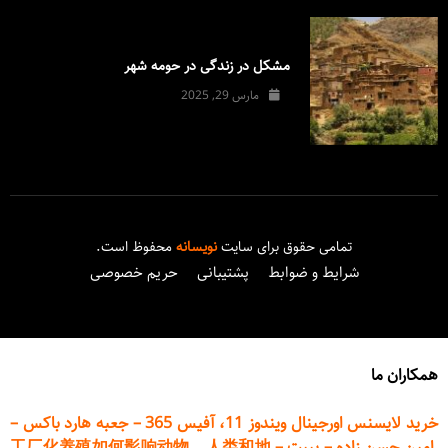
مشکل در زندگی در حومه شهر
مارس 29, 2025
تمامی حقوق برای سایت
نویسانه
محفوظ است.
شرایط و ضوابط
پشتیبانی
حریم خصوصی
همکاران ما
خرید لایسنس اورجینال ویندوز 11، آفیس 365
–
جعبه هارد باکس
–
امین حسن زاده
–
پیپت
–
工厂化养殖如何影响动物、人类和地