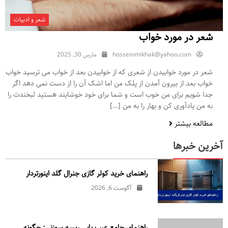
شعر و ادبیات
شعر در مورد خواب
hosseinmikhak@yahoo.com
مارس 30, 2025
شعر در مورد خوابیدن از شعری که از خوابیدن بعد از خواب می ترسید خواب
خواب بعد از بیرون آمدن از پلک من اما اشک آن را از دست نمی دهد اگر
جدا شویم برای من خوب است و شما برای خود خوشایند هستید لبخندت را
به من یادآوری کن و بهار را به من […]
مطالعه بیشتر
آخرین خبرها
راهنمای خرید کولر گازی جنرال‌ گلد اینورتر‌دار
آگوست 6, 2026
راهنمای جامع عیب یابی ریسه سوزنی: چگونه