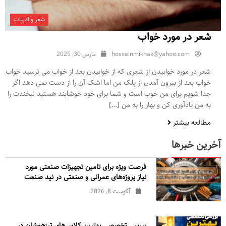
شعر و ادبیات
شعر در مورد خواب
hosseinmikhak@yahoo.com
مارس 30, 2025
شعر در مورد خوابیدن از شعری که از خوابیدن بعد از خواب می ترسید خواب
خواب بعد از بیرون آمدن از پلک من اما اشک آن را از دست نمی دهد اگر
جدا شویم برای من خوب است و شما برای خود خوشایند هستید لبخندت را
به من یادآوری کن و بهار را به من […]
مطالعه بیشتر
آخرین خبرها
فرصت ویژه برای تامین تجهیزات صنعتی مورد
نیاز پروژه‌های عمرانی و صنعتی در نید صنعت
آگوست 8, 2026
بررسی تخصصی بهترین کلاس‌های تیزهوشان در