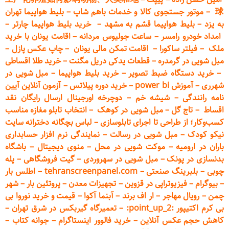
球
–
موتور جستجوی کالا و خدمات باهم شاپ
–
بلیط هواپیما تهران
به یزد
–
بلیط هواپیما قشم به مشهد
–
خرید بلیط هواپیما چارتر
–
امداد خودرو
رامسر
–
ساعت جولیوس مردانه
–
اقامت یونان با خرید
ملک
–
فیلتر ساکورا
–
اقامت تمکن مالی یونان
–
چاپ عکس پ
ازل
–
مبل شویی در گرمدره
–
قطعات
یدکی دریل مگنت
–
خرید طلا اقساطی
–
خرید دستگاه ضبط تصویر
–
خرید بلیط هواپیما
–
مبل شویی در
شهرری
–
آموزش power bi
–
خرید دوره
پیلاتس
–
آزمون آنلاین آیین
نامه رانندگی
–
شیشه خم
–
دوچرخه اورجینال ارسال رایگان ن
قد
اقساط
–
تاج گل
–
مبل شویی در کوهک
–
انتخاب تابلو مغازه مناسب
کسب‌وکار؛ از طراحی تا اجرای تابلوسازی
–
لباس بچگانه دخترانه سایت
نیکو کودک
–
مبل شویی در رسالت
–
نمایندگی نرم افزار حسابداری
باران در ارومیه
–
موکت شویی در محل
–
منوی دیجیتال
–
باشگاه
بدنسازی در پونک
–
مبل شویی در سهروردی
–
گیت فروشگاهی
–
پله
چوبی
–
بلبرینگ صنعتی
–
tehranscreenpanel.com
–
اطلس بار
–
بیوگرام
–
فیزیوتراپی در قزوین
–
تجهیزات معدن
–
پروتئین بار
–
شهر
چمن
–
رویال مهاجر
–
ار اف برند
–
آبنما آکوا
–
قیمت و خرید نوروا بی
بی کرم اکتیپور :point_up_2:
–
تعمیر
گاه گیربکس در شرق تهران
–
کاهش حجم عکس آنلاین
–
خرید فالوور اینستاگرام
–
جوانه کتاب
–