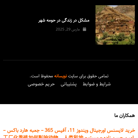
مشکل در زندگی در حومه شهر
مارس 29, 2025
تمامی حقوق برای سایت
نویسانه
محفوظ است.
شرایط و ضوابط
پشتیبانی
حریم خصوصی
همکاران ما
خرید لایسنس اورجینال ویندوز 11، آفیس 365
–
جعبه هارد باکس
–
امین حسن زاده
–
پیپت
–
工厂化养殖如何影响动物、人类和地