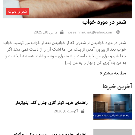
شعر و ادبیات
شعر در مورد خواب
hosseinmikhak@yahoo.com
مارس 30, 2025
شعر در مورد خوابیدن از شعری که از خوابیدن بعد از خواب می ترسید خواب
خواب بعد از بیرون آمدن از پلک من اما اشک آن را از دست نمی دهد اگر
جدا شویم برای من خوب است و شما برای خود خوشایند هستید لبخندت را
به من یادآوری کن و بهار را به من […]
مطالعه بیشتر
آخرین خبرها
راهنمای خرید کولر گازی جنرال‌ گلد اینورتر‌دار
آگوست 6, 2026
راهنمای جامع عیب یابی ریسه سوزنی: چگونه