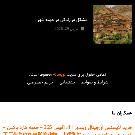
مشکل در زندگی در حومه شهر
مارس 29, 2025
تمامی حقوق برای سایت
نویسانه
محفوظ است.
شرایط و ضوابط
پشتیبانی
حریم خصوصی
همکاران ما
خرید لایسنس اورجینال ویندوز 11، آفیس 365
–
جعبه هارد باکس
–
امین حسن زاده
–
پیپت
–
工厂化养殖如何影响动物、人类和地