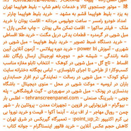
球
–
موتور جستجوی کالا و خدمات باهم شاپ
–
بلیط هواپیما تهران
به یزد
–
بلیط هواپیما قشم به مشهد
–
خرید بلیط هواپیما چارتر
–
امداد خودرو
رامسر
–
ساعت جولیوس مردانه
–
اقامت یونان با خرید
ملک
–
فیلتر ساکورا
–
اقامت تمکن مالی یونان
–
چاپ عکس پ
ازل
–
مبل شویی در گرمدره
–
قطعات
یدکی دریل مگنت
–
خرید طلا اقساطی
–
خرید دستگاه ضبط تصویر
–
خرید بلیط هواپیما
–
مبل شویی در
شهرری
–
آموزش power bi
–
خرید دوره
پیلاتس
–
آزمون آنلاین آیین
نامه رانندگی
–
شیشه خم
–
دوچرخه اورجینال ارسال رایگان ن
قد
اقساط
–
تاج گل
–
مبل شویی در کوهک
–
انتخاب تابلو مغازه مناسب
کسب‌وکار؛ از طراحی تا اجرای تابلوسازی
–
لباس بچگانه دخترانه سایت
نیکو کودک
–
مبل شویی در رسالت
–
نمایندگی نرم افزار حسابداری
باران در ارومیه
–
موکت شویی در محل
–
منوی دیجیتال
–
باشگاه
بدنسازی در پونک
–
مبل شویی در سهروردی
–
گیت فروشگاهی
–
پله
چوبی
–
بلبرینگ صنعتی
–
tehranscreenpanel.com
–
اطلس بار
–
بیوگرام
–
فیزیوتراپی در قزوین
–
تجهیزات معدن
–
پروتئین بار
–
شهر
چمن
–
رویال مهاجر
–
ار اف برند
–
آبنما آکوا
–
قیمت و خرید نوروا بی
بی کرم اکتیپور :point_up_2:
–
تعمیر
گاه گیربکس در شرق تهران
–
کاهش حجم عکس آنلاین
–
خرید فالوور اینستاگرام
–
جوانه کتاب
–