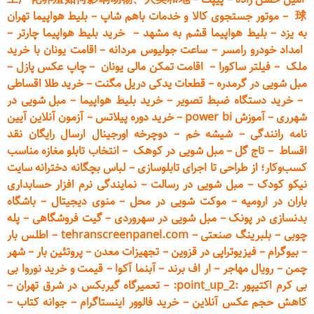
球
–
موتور جستجوی کالا و خدمات باهم شاپ
–
بلیط هواپیما تهران
به یزد
–
بلیط هواپیما قشم به مشهد
–
خرید بلیط هواپیما چارتر
–
امداد خودرو
رامسر
–
ساعت جولیوس مردانه
–
اقامت یونان با خرید
ملک
–
فیلتر ساکورا
–
اقامت تمکن مالی یونان
–
چاپ عکس پ
ازل
–
مبل شویی در گرمدره
–
قطعات
یدکی دریل مگنت
–
خرید طلا اقساطی
–
خرید دستگاه ضبط تصویر
–
خرید بلیط هواپیما
–
مبل شویی در
شهرری
–
آموزش power bi
–
خرید دوره
پیلاتس
–
آزمون آنلاین آیین
نامه رانندگی
–
شیشه خم
–
دوچرخه اورجینال ارسال رایگان ن
قد
اقساط
–
تاج گل
–
مبل شویی در کوهک
–
انتخاب تابلو مغازه مناسب
کسب‌وکار؛ از طراحی تا اجرای تابلوسازی
–
لباس بچگانه دخترانه سایت
نیکو کودک
–
مبل شویی در رسالت
–
نمایندگی نرم افزار حسابداری
باران در ارومیه
–
موکت شویی در محل
–
منوی دیجیتال
–
باشگاه
بدنسازی در پونک
–
مبل شویی در سهروردی
–
گیت فروشگاهی
–
پله
چوبی
–
بلبرینگ صنعتی
–
tehranscreenpanel.com
–
اطلس بار
–
بیوگرام
–
فیزیوتراپی در قزوین
–
تجهیزات معدن
–
پروتئین بار
–
شهر
چمن
–
رویال مهاجر
–
ار اف برند
–
آبنما آکوا
–
قیمت و خرید نوروا بی
بی کرم اکتیپور :point_up_2:
–
تعمیر
گاه گیربکس در شرق تهران
–
کاهش حجم عکس آنلاین
–
خرید فالوور اینستاگرام
–
جوانه کتاب
–