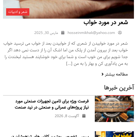
شعر و ادبیات
شعر در مورد خواب
hosseinmikhak@yahoo.com
مارس 30, 2025
شعر در مورد خوابیدن از شعری که از خوابیدن بعد از خواب می ترسید خواب
خواب بعد از بیرون آمدن از پلک من اما اشک آن را از دست نمی دهد اگر
جدا شویم برای من خوب است و شما برای خود خوشایند هستید لبخندت را
به من یادآوری کن و بهار را به من […]
مطالعه بیشتر
آخرین خبرها
فرصت ویژه برای تامین تجهیزات صنعتی مورد
نیاز پروژه‌های عمرانی و صنعتی در نید صنعت
آگوست 8, 2026
بررسی تخصصی بهترین کلاس‌های تیزهوشان در