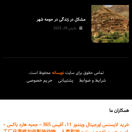
مشکل در زندگی در حومه شهر
مارس 29, 2025
تمامی حقوق برای سایت
نویسانه
محفوظ است.
شرایط و ضوابط
پشتیبانی
حریم خصوصی
همکاران ما
خرید لایسنس اورجینال ویندوز 11، آفیس 365
–
جعبه هارد باکس
–
امین حسن زاده
–
پیپت
–
工厂化养殖如何影响动物、人类和地