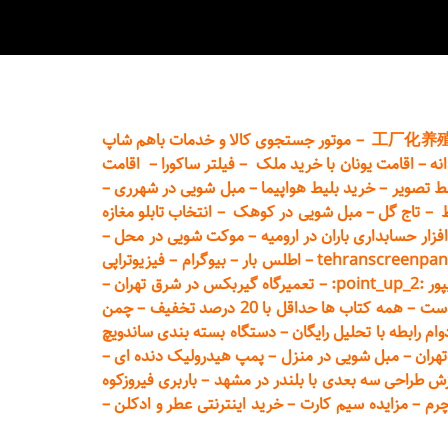
工厂化养
–
موتور جستجوی کالا و خدمات باهم شاپ
نه
–
اقامت یونان با خرید ملک
–
فیلتر ساکورا
–
اقامت
ط تصویر
–
خرید بلیط هواپیما
–
مبل شویی در شهرری
–
ط
–
تاج گل
–
مبل شویی در کوهک
–
انتخاب تابلو مغازه
فزار حسابداری باران در ارومیه
–
موکت شویی در محل
–
tehranscreenpan
–
اطلس بار
–
بیوگرام
–
فیزیوتراپی
poin:
–
تعمیر
گاه گیربکس در شرق تهران
–
است
–
همه کتاب ها حداقل با 20 درصد تخفیف
–
چمن
م رابطه با تحلیل رایگان
–
دستگاه بسته‌ بندی ساندویچ
هران
–
مبل شوی
ی در منزل
–
پمپ هیدرولیک دنده ای
–
ش طراحی سه بعدی با بلندر در مشهد
–
باربری فیروزکوه
چرم
–
مزایده سیم کارت
–
خرید اینترنتی عطر و ادکلن
–