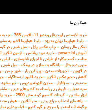
همکاران ما
خرید لایسنس اورجینال ویندوز 11، آفیس 365
–
جعبه ه
–
بلیط هواپیما تهران
به یزد
–
بلیط هواپیما قشم به مشه
تمکن مالی یونان
–
چاپ عکس پ
ازل
–
مبل شویی در گرم
آموزش power bi
–
خرید دوره
پیلاتس
–
آزمون آنلاین آ
مناسب کسب‌وکار؛ از طراحی تا اجرای تابلوسازی
–
لباس ب
منوی دیجیتال
–
باشگاه بدنسازی در پونک
–
مبل شویی د
در قزوین
–
تجهیزات معدن
–
پروتئین بار
–
شهر چمن
–
ر
کاهش حجم عکس آنلاین
–
خرید فالوور اینستاگرام
–
جو
مصنوعی
–
مغزافزار
–
مخزن افزونه وردپرس
–
تور مشهد
–
سرد عدیلی
–
فروش بی واسطه به
کشورهای عربی
–
ماشی
ابزار ماشین
–
کربنات کلسیم کوتد مش 2500
–
خرید پای
–
راهنمای انتخاب جراح بینی
–
منو آنلاین
–
هوش مصنوعی تماما
چگونه آب استخر را سریع تر گرم کنیم
–
فیلمبرداری نمای