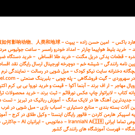
ارد باکس
–
امین حسن زاده
–
پیپت
–
殖如何影响动物、人类和地球
د
–
خرید بلیط هواپیما چارتر
–
امداد خودرو
رامسر
–
ساعت جولیوس مردا
دره
–
قطعات
یدکی دریل مگنت
–
خرید طلا اقساطی
–
خرید دستگاه ضب
یین نامه رانندگی
–
شیشه خم
–
دوچرخه اورجینال ارسال رایگان ن
قد اقسا
چگانه دخترانه سایت نیکو کودک
–
مبل شویی در رسالت
–
نمایندگی نرم ا
ر سهروردی
–
گیت فروشگاهی
–
پله چوبی
–
بلبرینگ صنعتی
–
el.com
ویال مهاجر
–
ار اف برند
–
آبنما آکوا
–
قیمت و خرید نوروا بی بی کرم اکتیپور :t_up_2
انه کتاب
–
لابراتوار چاپ عکس نورقائم
–
ثبت برند
–
خرید محصولات تر
جدیدترین آهنگ ها در لایک سانگ
–
آموزش
رباتیک در تبریز
–
تست دوا
ن آلات بسته بندی
–
منابع دستیاری
–
اسباب بازی
–
مبل شویی در غرب ت
ه اسپیکر هارمن کاردن
–
فالوور رایگان اینستا
–
وکیل طلاق در کرج
–
آموز
 ایرانی IranniaN AI🇮🇷
–
دعانویس
–
ایرانیان AI
–
جاکارتی 
شگاه
–
فهرست آموزشگاه های رانندگی کشور