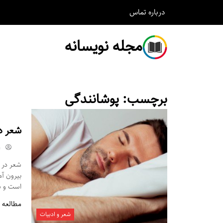
درباره
تماس
مجله نویسانه
برچسب:
پوشانندگی
شعر د
m
شعر در م
بیرون آ
است و شم
مطالعه 
شعر و ادبیات