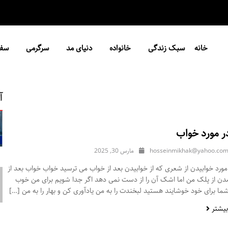
خانه
سبک زندگی
خانواده
دنیای مد
سرگرمی
سفر
آ
ر مورد خواب
hosseinmikhak@yahoo.co
مارس 30, 2025
ورد خوابیدن از شعری که از خوابیدن بعد از خواب می ترسید خواب خواب بعد از
مدن از پلک من اما اشک آن را از دست نمی دهد اگر جدا شویم برای من خوب
ا برای خود خوشایند هستید لبخندت را به من یادآوری کن و بهار را به من […]
بیشتر