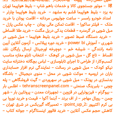
球
–
موتور جستجوی کالا و خدمات باهم شاپ
–
بلیط هواپیما تهران
به یزد
–
بلیط هواپیما قشم به مشهد
–
خرید بلیط هواپیما چارتر
–
امداد خودرو
رامسر
–
ساعت جولیوس مردانه
–
اقامت یونان با خرید
ملک
–
فیلتر ساکورا
–
اقامت تمکن مالی یونان
–
چاپ عکس پ
ازل
–
مبل شویی در گرمدره
–
قطعات
یدکی دریل مگنت
–
خرید طلا اقساطی
–
خرید دستگاه ضبط تصویر
–
خرید بلیط هواپیما
–
مبل شویی در
شهرری
–
آموزش power bi
–
خرید دوره
پیلاتس
–
آزمون آنلاین آیین
نامه رانندگی
–
شیشه خم
–
دوچرخه اورجینال ارسال رایگان ن
قد
اقساط
–
تاج گل
–
مبل شویی در کوهک
–
انتخاب تابلو مغازه مناسب
کسب‌وکار؛ از طراحی تا اجرای تابلوسازی
–
لباس بچگانه دخترانه سایت
نیکو کودک
–
مبل شویی در رسالت
–
نمایندگی نرم افزار حسابداری
باران در ارومیه
–
موکت شویی در محل
–
منوی دیجیتال
–
باشگاه
بدنسازی در پونک
–
مبل شویی در سهروردی
–
گیت فروشگاهی
–
پله
چوبی
–
بلبرینگ صنعتی
–
tehranscreenpanel.com
–
اطلس بار
–
بیوگرام
–
فیزیوتراپی در قزوین
–
تجهیزات معدن
–
پروتئین بار
–
شهر
چمن
–
رویال مهاجر
–
ار اف برند
–
آبنما آکوا
–
قیمت و خرید نوروا بی
بی کرم اکتیپور :point_up_2:
–
تعمیر
گاه گیربکس در شرق تهران
–
کاهش حجم عکس آنلاین
–
خرید فالوور اینستاگرام
–
جوانه کتاب
–