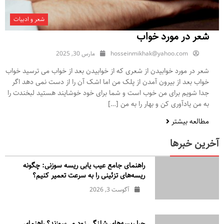
شعر و ادبیات
شعر در مورد خواب
hosseinmikhak@yahoo.com
مارس 30, 2025
شعر در مورد خوابیدن از شعری که از خوابیدن بعد از خواب می ترسید خواب
خواب بعد از بیرون آمدن از پلک من اما اشک آن را از دست نمی دهد اگر
جدا شویم برای من خوب است و شما برای خود خوشایند هستید لبخندت را
به من یادآوری کن و بهار را به من […]
مطالعه بیشتر
آخرین خبرها
راهنمای جامع عیب یابی ریسه سوزنی: چگونه
ریسه‌های تزئینی را به سرعت تعمیر کنیم؟
آگوست 3, 2026
چرا ریسه‌های شلنگی زود می‌سوزند؟ راهنمای