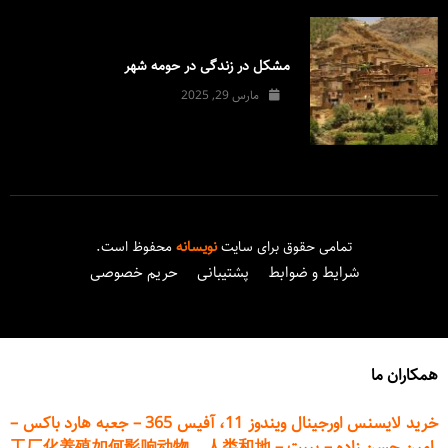
مشکل در زندگی در حومه شهر
مارس 29, 2025
تمامی حقوق برای سایت
نویسانه
محفوظ است.
شرایط و ضوابط
پشتیبانی
حریم خصوصی
همکاران ما
خرید لایسنس اورجینال ویندوز 11، آفیس 365
–
جعبه هارد باکس
–
امین حسن زاده
–
پیپت
–
工厂化养殖如何影响动物、人类和地