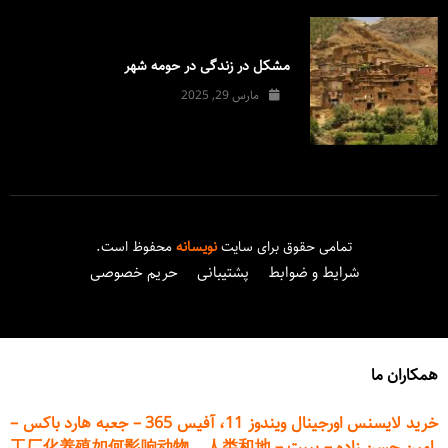
مشکل در زندگی در حومه شهر
مارس 29, 2025
تمامی حقوق برای سایت
نویسانه
محفوظ است.
شرایط و ضوابط
پشتیبانی
حریم خصوصی
همکاران ما
خرید لایسنس اورجینال ویندوز 11، آفیس 365
–
جعبه هارد باکس
–
امین حسن زاده
–
پیپت
–
工厂化养殖如何影响动物、人类和地