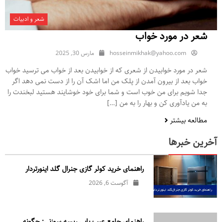
شعر و ادبیات
شعر در مورد خواب
hosseinmikhak@yahoo.com
مارس 30, 2025
شعر در مورد خوابیدن از شعری که از خوابیدن بعد از خواب می ترسید خواب
خواب بعد از بیرون آمدن از پلک من اما اشک آن را از دست نمی دهد اگر
جدا شویم برای من خوب است و شما برای خود خوشایند هستید لبخندت را
به من یادآوری کن و بهار را به من […]
مطالعه بیشتر
آخرین خبرها
راهنمای خرید کولر گازی جنرال‌ گلد اینورتر‌دار
آگوست 6, 2026
راهنمای جامع عیب یابی ریسه سوزنی: چگونه