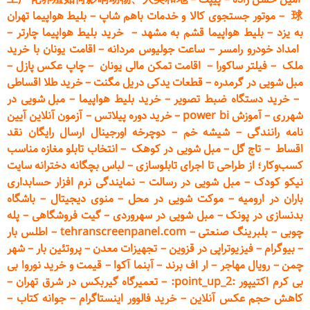
球
–
موتور جستجوی کالا و خدمات باهم شاپ
–
بلیط هواپیما تهران
به یزد
–
بلیط هواپیما قشم به مشهد
–
خرید بلیط هواپیما چارتر
–
امداد خودرو
رامسر
–
ساعت جولیوس مردانه
–
اقامت یونان با خرید
ملک
–
فیلتر ساکورا
–
اقامت تمکن مالی یونان
–
چاپ عکس پ
ازل
–
مبل شویی در گرمدره
–
قطعات
یدکی دریل مگنت
–
خرید طلا اقساطی
–
خرید دستگاه ضبط تصویر
–
خرید بلیط هواپیما
–
مبل شویی در
شهرری
–
آموزش power bi
–
خرید دوره
پیلاتس
–
آزمون آنلاین آیین
نامه رانندگی
–
شیشه خم
–
دوچرخه اورجینال ارسال رایگان ن
قد
اقساط
–
تاج گل
–
مبل شویی در کوهک
–
انتخاب تابلو مغازه مناسب
کسب‌وکار؛ از طراحی تا اجرای تابلوسازی
–
لباس بچگانه دخترانه سایت
نیکو کودک
–
مبل شویی در رسالت
–
نمایندگی نرم افزار حسابداری
باران در ارومیه
–
موکت شویی در محل
–
منوی دیجیتال
–
باشگاه
بدنسازی در پونک
–
مبل شویی در سهروردی
–
گیت فروشگاهی
–
پله
چوبی
–
بلبرینگ صنعتی
–
tehranscreenpanel.com
–
اطلس بار
–
بیوگرام
–
فیزیوتراپی در قزوین
–
تجهیزات معدن
–
پروتئین بار
–
شهر
چمن
–
رویال مهاجر
–
ار اف برند
–
آبنما آکوا
–
قیمت و خرید نوروا بی
بی کرم اکتیپور :point_up_2:
–
تعمیر
گاه گیربکس در شرق تهران
–
کاهش حجم عکس آنلاین
–
خرید فالوور اینستاگرام
–
جوانه کتاب
–