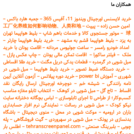
همکاران ما
خرید لایسنس اورجینال ویندوز 11، آفیس 365
–
جعبه هارد باکس
–
امین حسن زاده
–
پیپت
–
工厂化养殖如何影响动物、人类和地
球
–
موتور جستجوی کالا و خدمات باهم شاپ
–
بلیط هواپیما تهران
به یزد
–
بلیط هواپیما قشم به مشهد
–
خرید بلیط هواپیما چارتر
–
امداد خودرو
رامسر
–
ساعت جولیوس مردانه
–
اقامت یونان با خرید
ملک
–
فیلتر ساکورا
–
اقامت تمکن مالی یونان
–
چاپ عکس پ
ازل
–
مبل شویی در گرمدره
–
قطعات
یدکی دریل مگنت
–
خرید طلا اقساطی
–
خرید دستگاه ضبط تصویر
–
خرید بلیط هواپیما
–
مبل شویی در
شهرری
–
آموزش power bi
–
خرید دوره
پیلاتس
–
آزمون آنلاین آیین
نامه رانندگی
–
شیشه خم
–
دوچرخه اورجینال ارسال رایگان ن
قد
اقساط
–
تاج گل
–
مبل شویی در کوهک
–
انتخاب تابلو مغازه مناسب
کسب‌وکار؛ از طراحی تا اجرای تابلوسازی
–
لباس بچگانه دخترانه سایت
نیکو کودک
–
مبل شویی در رسالت
–
نمایندگی نرم افزار حسابداری
باران در ارومیه
–
موکت شویی در محل
–
منوی دیجیتال
–
باشگاه
بدنسازی در پونک
–
مبل شویی در سهروردی
–
گیت فروشگاهی
–
پله
چوبی
–
بلبرینگ صنعتی
–
tehranscreenpanel.com
–
اطلس بار
–
بیوگرام
–
فیزیوتراپی در قزوین
–
تجهیزات معدن
–
پروتئین بار
–
شهر