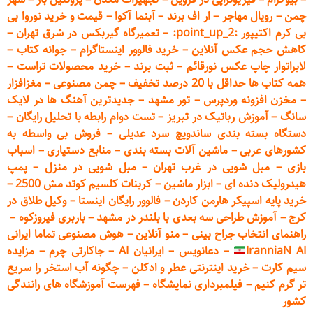
چمن
–
رویال مهاجر
–
ار اف برند
–
آبنما آکوا
–
قیمت و خرید نوروا بی
بی کرم اکتیپور :point_up_2:
–
تعمیر
گاه گیربکس در شرق تهران
–
کاهش حجم عکس آنلاین
–
خرید فالوور اینستاگرام
–
جوانه کتاب
–
لابراتوار چاپ عکس نورقائم
–
ثبت برند
–
خرید محصولات تراست
–
همه کتاب ها حداقل با 20 درصد تخفیف
–
چمن مصنوعی
–
مغزافزار
–
مخزن افزونه وردپرس
–
تور مشهد
–
جدیدترین آهنگ ها در لایک
سانگ
–
آموزش
رباتیک در تبریز
–
تست دوام رابطه با تحلیل رایگان
–
دستگاه بسته‌ بندی ساندویچ سرد عدیلی
–
فروش بی واسطه به
کشورهای عربی
–
ماشین آلات بسته بندی
–
منابع دستیاری
–
اسباب
بازی
–
مبل شویی در غرب تهران
–
مبل شوی
ی در منزل
–
پمپ
هیدرولیک دنده ای
–
ابزار ماشین
–
کربنات کلسیم کوتد مش 2500
–
خرید پایه اسپیکر هارمن کاردن
–
فالوور رایگان اینستا
–
وکیل طلاق در
کرج
–
آموزش طراحی سه بعدی با بلندر در مشهد
–
باربری فیروزکوه
–
راهنمای انتخاب جراح بینی
–
منو آنلاین
–
هوش مصنوعی تماما ایرانی
IranniaN AI
–
دعانویس
–
ایرانیان AI
–
جاکارتی چرم
–
مزایده
سیم کارت
–
خرید اینترنتی عطر و ادکلن
–
چگونه آب استخر را سریع
تر گرم کنیم
–
فیلمبرداری نمایشگاه
–
فهرست آموزشگاه های رانندگی
کشور