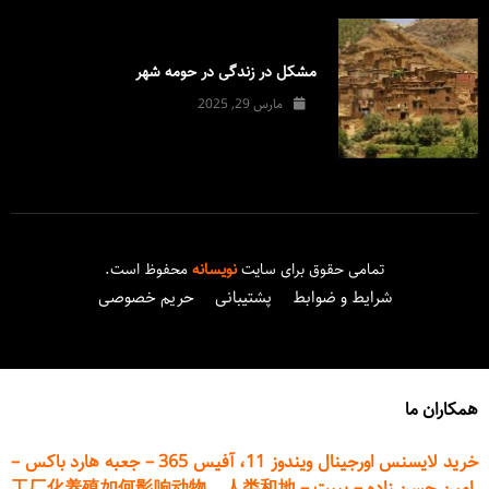
مشکل در زندگی در حومه شهر
مارس 29, 2025
تمامی حقوق برای سایت
نویسانه
محفوظ است.
شرایط و ضوابط
پشتیبانی
حریم خصوصی
همکاران ما
خرید لایسنس اورجینال ویندوز 11، آفیس 365
–
جعبه هارد باکس
–
امین حسن زاده
–
پیپت
–
工厂化养殖如何影响动物、人类和地