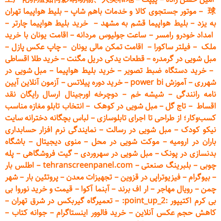
球
–
موتور جستجوی کالا و خدمات باهم شاپ
–
بلیط هواپیما تهران
به یزد
–
بلیط هواپیما قشم به مشهد
–
خرید بلیط هواپیما چارتر
–
امداد خودرو
رامسر
–
ساعت جولیوس مردانه
–
اقامت یونان با خرید
ملک
–
فیلتر ساکورا
–
اقامت تمکن مالی یونان
–
چاپ عکس پ
ازل
–
مبل شویی در گرمدره
–
قطعات
یدکی دریل مگنت
–
خرید طلا اقساطی
–
خرید دستگاه ضبط تصویر
–
خرید بلیط هواپیما
–
مبل شویی در
شهرری
–
آموزش power bi
–
خرید دوره
پیلاتس
–
آزمون آنلاین آیین
نامه رانندگی
–
شیشه خم
–
دوچرخه اورجینال ارسال رایگان ن
قد
اقساط
–
تاج گل
–
مبل شویی در کوهک
–
انتخاب تابلو مغازه مناسب
کسب‌وکار؛ از طراحی تا اجرای تابلوسازی
–
لباس بچگانه دخترانه سایت
نیکو کودک
–
مبل شویی در رسالت
–
نمایندگی نرم افزار حسابداری
باران در ارومیه
–
موکت شویی در محل
–
منوی دیجیتال
–
باشگاه
بدنسازی در پونک
–
مبل شویی در سهروردی
–
گیت فروشگاهی
–
پله
چوبی
–
بلبرینگ صنعتی
–
tehranscreenpanel.com
–
اطلس بار
–
بیوگرام
–
فیزیوتراپی در قزوین
–
تجهیزات معدن
–
پروتئین بار
–
شهر
چمن
–
رویال مهاجر
–
ار اف برند
–
آبنما آکوا
–
قیمت و خرید نوروا بی
بی کرم اکتیپور :point_up_2:
–
تعمیر
گاه گیربکس در شرق تهران
–
کاهش حجم عکس آنلاین
–
خرید فالوور اینستاگرام
–
جوانه کتاب
–