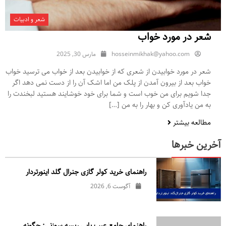
شعر و ادبیات
شعر در مورد خواب
hosseinmikhak@yahoo.com
مارس 30, 2025
شعر در مورد خوابیدن از شعری که از خوابیدن بعد از خواب می ترسید خواب
خواب بعد از بیرون آمدن از پلک من اما اشک آن را از دست نمی دهد اگر
جدا شویم برای من خوب است و شما برای خود خوشایند هستید لبخندت را
به من یادآوری کن و بهار را به من […]
مطالعه بیشتر
آخرین خبرها
راهنمای خرید کولر گازی جنرال‌ گلد اینورتر‌دار
آگوست 6, 2026
راهنمای جامع عیب یابی ریسه سوزنی: چگونه