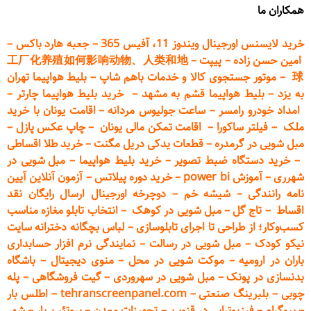
همکاران ما
خرید لایسنس اورجینال ویندوز 11، آفیس 365
–
جعبه هارد باکس
–
امین حسن زاده
–
پیپت
–
工厂化养殖如何影响动物、人类和地
球
–
موتور جستجوی کالا و خدمات باهم شاپ
–
بلیط هواپیما تهران
به یزد
–
بلیط هواپیما قشم به مشهد
–
خرید بلیط هواپیما چارتر
–
امداد خودرو
رامسر
–
ساعت جولیوس مردانه
–
اقامت یونان با خرید
ملک
–
فیلتر ساکورا
–
اقامت تمکن مالی یونان
–
چاپ عکس پ
ازل
–
مبل شویی در گرمدره
–
قطعات
یدکی دریل مگنت
–
خرید طلا اقساطی
–
خرید دستگاه ضبط تصویر
–
خرید بلیط هواپیما
–
مبل شویی در
شهرری
–
آموزش power bi
–
خرید دوره
پیلاتس
–
آزمون آنلاین آیین
نامه رانندگی
–
شیشه خم
–
دوچرخه اورجینال ارسال رایگان ن
قد
اقساط
–
تاج گل
–
مبل شویی در کوهک
–
انتخاب تابلو مغازه مناسب
کسب‌وکار؛ از طراحی تا اجرای تابلوسازی
–
لباس بچگانه دخترانه سایت
نیکو کودک
–
مبل شویی در رسالت
–
نمایندگی نرم افزار حسابداری
باران در ارومیه
–
موکت شویی در محل
–
منوی دیجیتال
–
باشگاه
بدنسازی در پونک
–
مبل شویی در سهروردی
–
گیت فروشگاهی
–
پله
چوبی
–
بلبرینگ صنعتی
–
tehranscreenpanel.com
–
اطلس بار
–
بیوگرام
–
فیزیوتراپی در قزوین
–
تجهیزات معدن
–
پروتئین بار
–
شهر