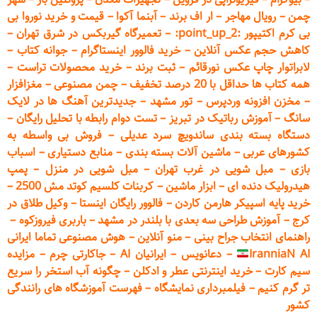
چمن
–
رویال مهاجر
–
ار اف برند
–
آبنما آکوا
–
قیمت و خرید نوروا بی
بی کرم اکتیپور :point_up_2:
–
تعمیر
گاه گیربکس در شرق تهران
–
کاهش حجم عکس آنلاین
–
خرید فالوور اینستاگرام
–
جوانه کتاب
–
لابراتوار چاپ عکس نورقائم
–
ثبت برند
–
خرید محصولات تراست
–
همه کتاب ها حداقل با 20 درصد تخفیف
–
چمن مصنوعی
–
مغزافزار
–
مخزن افزونه وردپرس
–
تور مشهد
–
جدیدترین آهنگ ها در لایک
سانگ
–
آموزش
رباتیک در تبریز
–
تست دوام رابطه با تحلیل رایگان
–
دستگاه بسته‌ بندی ساندویچ سرد عدیلی
–
فروش بی واسطه به
کشورهای عربی
–
ماشین آلات بسته بندی
–
منابع دستیاری
–
اسباب
بازی
–
مبل شویی در غرب تهران
–
مبل شوی
ی در منزل
–
پمپ
هیدرولیک دنده ای
–
ابزار ماشین
–
کربنات کلسیم کوتد مش 2500
–
خرید پایه اسپیکر هارمن کاردن
–
فالوور رایگان اینستا
–
وکیل طلاق در
کرج
–
آموزش طراحی سه بعدی با بلندر در مشهد
–
باربری فیروزکوه
–
راهنمای انتخاب جراح بینی
–
منو آنلاین
–
هوش مصنوعی تماما ایرانی
IranniaN AI
–
دعانویس
–
ایرانیان AI
–
جاکارتی چرم
–
مزایده
سیم کارت
–
خرید اینترنتی عطر و ادکلن
–
چگونه آب استخر را سریع
تر گرم کنیم
–
فیلمبرداری نمایشگاه
–
فهرست آموزشگاه های رانندگی
کشور