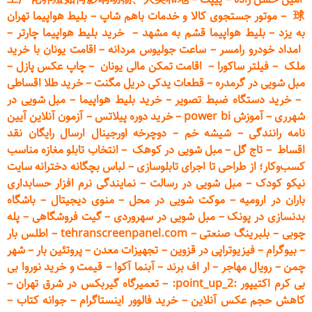
球
–
موتور جستجوی کالا و خدمات باهم شاپ
–
بلیط هواپیما تهران
به یزد
–
بلیط هواپیما قشم به مشهد
–
خرید بلیط هواپیما چارتر
–
امداد خودرو
رامسر
–
ساعت جولیوس مردانه
–
اقامت یونان با خرید
ملک
–
فیلتر ساکورا
–
اقامت تمکن مالی یونان
–
چاپ عکس پ
ازل
–
مبل شویی در گرمدره
–
قطعات
یدکی دریل مگنت
–
خرید طلا اقساطی
–
خرید دستگاه ضبط تصویر
–
خرید بلیط هواپیما
–
مبل شویی در
شهرری
–
آموزش power bi
–
خرید دوره
پیلاتس
–
آزمون آنلاین آیین
نامه رانندگی
–
شیشه خم
–
دوچرخه اورجینال ارسال رایگان ن
قد
اقساط
–
تاج گل
–
مبل شویی در کوهک
–
انتخاب تابلو مغازه مناسب
کسب‌وکار؛ از طراحی تا اجرای تابلوسازی
–
لباس بچگانه دخترانه سایت
نیکو کودک
–
مبل شویی در رسالت
–
نمایندگی نرم افزار حسابداری
باران در ارومیه
–
موکت شویی در محل
–
منوی دیجیتال
–
باشگاه
بدنسازی در پونک
–
مبل شویی در سهروردی
–
گیت فروشگاهی
–
پله
چوبی
–
بلبرینگ صنعتی
–
tehranscreenpanel.com
–
اطلس بار
–
بیوگرام
–
فیزیوتراپی در قزوین
–
تجهیزات معدن
–
پروتئین بار
–
شهر
چمن
–
رویال مهاجر
–
ار اف برند
–
آبنما آکوا
–
قیمت و خرید نوروا بی
بی کرم اکتیپور :point_up_2:
–
تعمیر
گاه گیربکس در شرق تهران
–
کاهش حجم عکس آنلاین
–
خرید فالوور اینستاگرام
–
جوانه کتاب
–