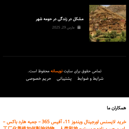
مشکل در زندگی در حومه شهر
مارس 29, 2025
تمامی حقوق برای سایت
نویسانه
محفوظ است.
شرایط و ضوابط
پشتیبانی
حریم خصوصی
همکاران ما
خرید لایسنس اورجینال ویندوز 11، آفیس 365
–
جعبه هارد باکس
–
امین حسن زاده
–
پیپت
–
工厂化养殖如何影响动物、人类和地