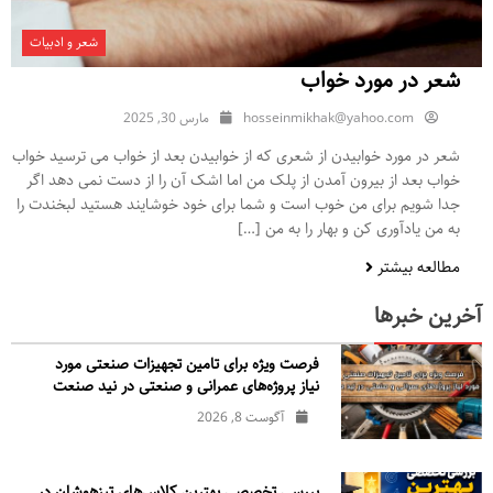
شعر و ادبیات
شعر در مورد خواب
hosseinmikhak@yahoo.com
مارس 30, 2025
شعر در مورد خوابیدن از شعری که از خوابیدن بعد از خواب می ترسید خواب
خواب بعد از بیرون آمدن از پلک من اما اشک آن را از دست نمی دهد اگر
جدا شویم برای من خوب است و شما برای خود خوشایند هستید لبخندت را
به من یادآوری کن و بهار را به من […]
مطالعه بیشتر
آخرین خبرها
فرصت ویژه برای تامین تجهیزات صنعتی مورد
نیاز پروژه‌های عمرانی و صنعتی در نید صنعت
آگوست 8, 2026
بررسی تخصصی بهترین کلاس‌های تیزهوشان در