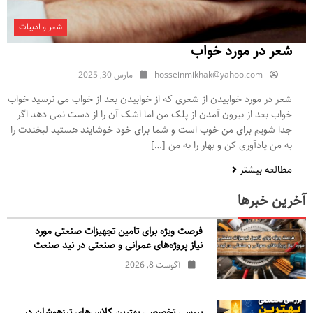
شعر و ادبیات
شعر در مورد خواب
hosseinmikhak@yahoo.com
مارس 30, 2025
شعر در مورد خوابیدن از شعری که از خوابیدن بعد از خواب می ترسید خواب
خواب بعد از بیرون آمدن از پلک من اما اشک آن را از دست نمی دهد اگر
جدا شویم برای من خوب است و شما برای خود خوشایند هستید لبخندت را
به من یادآوری کن و بهار را به من […]
مطالعه بیشتر
آخرین خبرها
فرصت ویژه برای تامین تجهیزات صنعتی مورد
نیاز پروژه‌های عمرانی و صنعتی در نید صنعت
آگوست 8, 2026
بررسی تخصصی بهترین کلاس‌های تیزهوشان در