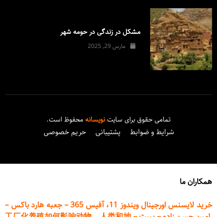
مشکل در زندگی در حومه شهر
مارس 29, 2025
تمامی حقوق برای سایت
نویسانه
محفوظ است.
شرایط و ضوابط
پشتیبانی
حریم خصوصی
همکاران ما
خرید لایسنس اورجینال ویندوز 11، آفیس 365
–
جعبه هارد باکس
–
امین حسن زاده
–
پیپت
–
工厂化养殖如何影响动物、人类和地