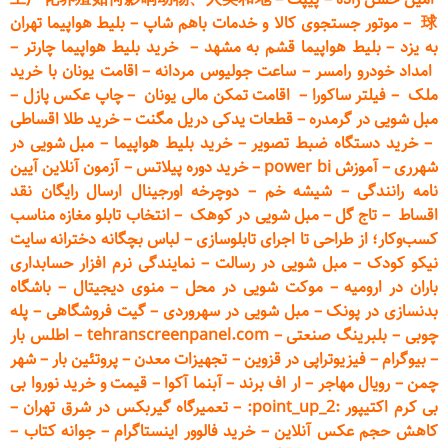
球
–
موتور جستجوی کالا و خدمات باهم شاپ
–
بلیط هواپیما تهران
به یزد
–
بلیط هواپیما قشم به مشهد
–
خرید بلیط هواپیما چارتر
–
امداد خودرو
رامسر
–
ساعت جولیوس مردانه
–
اقامت یونان با خرید
ملک
–
فیلتر ساکورا
–
اقامت تمکن مالی یونان
–
چاپ عکس پ
ازل
–
مبل شویی در گرمدره
–
قطعات
یدکی دریل مگنت
–
خرید طلا اقساطی
–
خرید دستگاه ضبط تصویر
–
خرید بلیط هواپیما
–
مبل شویی در
شهرری
–
آموزش power bi
–
خرید دوره
پیلاتس
–
آزمون آنلاین آیین
نامه رانندگی
–
شیشه خم
–
دوچرخه اورجینال ارسال رایگان ن
قد
اقساط
–
تاج گل
–
مبل شویی در کوهک
–
انتخاب تابلو مغازه مناسب
کسب‌وکار؛ از طراحی تا اجرای تابلوسازی
–
لباس بچگانه دخترانه سایت
نیکو کودک
–
مبل شویی در رسالت
–
نمایندگی نرم افزار حسابداری
باران در ارومیه
–
موکت شویی در محل
–
منوی دیجیتال
–
باشگاه
بدنسازی در پونک
–
مبل شویی در سهروردی
–
گیت فروشگاهی
–
پله
چوبی
–
بلبرینگ صنعتی
–
tehranscreenpanel.com
–
اطلس بار
–
بیوگرام
–
فیزیوتراپی در قزوین
–
تجهیزات معدن
–
پروتئین بار
–
شهر
چمن
–
رویال مهاجر
–
ار اف برند
–
آبنما آکوا
–
قیمت و خرید نوروا بی
بی کرم اکتیپور :point_up_2:
–
تعمیر
گاه گیربکس در شرق تهران
–
کاهش حجم عکس آنلاین
–
خرید فالوور اینستاگرام
–
جوانه کتاب
–