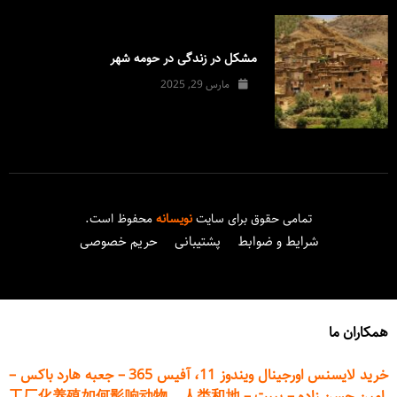
مشکل در زندگی در حومه شهر
مارس 29, 2025
تمامی حقوق برای سایت
نویسانه
محفوظ است.
شرایط و ضوابط
پشتیبانی
حریم خصوصی
همکاران ما
خرید لایسنس اورجینال ویندوز 11، آفیس 365
–
جعبه هارد باکس
–
امین حسن زاده
–
پیپت
–
工厂化养殖如何影响动物、人类和地