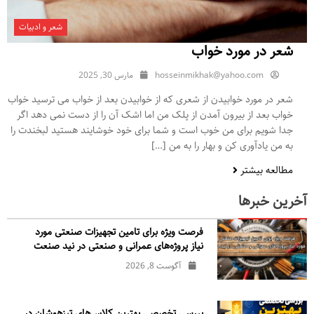
شعر و ادبیات
شعر در مورد خواب
hosseinmikhak@yahoo.com
مارس 30, 2025
شعر در مورد خوابیدن از شعری که از خوابیدن بعد از خواب می ترسید خواب
خواب بعد از بیرون آمدن از پلک من اما اشک آن را از دست نمی دهد اگر
جدا شویم برای من خوب است و شما برای خود خوشایند هستید لبخندت را
به من یادآوری کن و بهار را به من […]
مطالعه بیشتر
آخرین خبرها
فرصت ویژه برای تامین تجهیزات صنعتی مورد
نیاز پروژه‌های عمرانی و صنعتی در نید صنعت
آگوست 8, 2026
بررسی تخصصی بهترین کلاس‌های تیزهوشان در