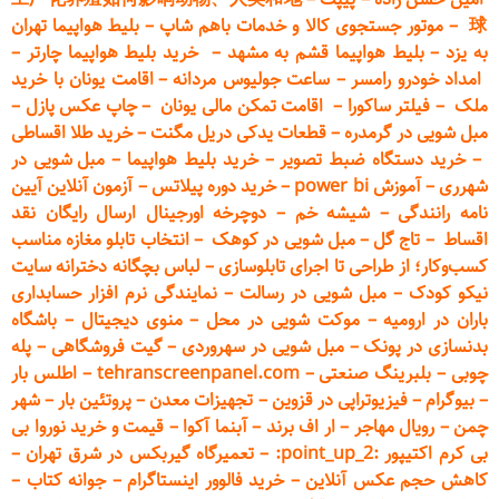
球
–
موتور جستجوی کالا و خدمات باهم شاپ
–
بلیط هواپیما تهران
به یزد
–
بلیط هواپیما قشم به مشهد
–
خرید بلیط هواپیما چارتر
–
امداد خودرو
رامسر
–
ساعت جولیوس مردانه
–
اقامت یونان با خرید
ملک
–
فیلتر ساکورا
–
اقامت تمکن مالی یونان
–
چاپ عکس پ
ازل
–
مبل شویی در گرمدره
–
قطعات
یدکی دریل مگنت
–
خرید طلا اقساطی
–
خرید دستگاه ضبط تصویر
–
خرید بلیط هواپیما
–
مبل شویی در
شهرری
–
آموزش power bi
–
خرید دوره
پیلاتس
–
آزمون آنلاین آیین
نامه رانندگی
–
شیشه خم
–
دوچرخه اورجینال ارسال رایگان ن
قد
اقساط
–
تاج گل
–
مبل شویی در کوهک
–
انتخاب تابلو مغازه مناسب
کسب‌وکار؛ از طراحی تا اجرای تابلوسازی
–
لباس بچگانه دخترانه سایت
نیکو کودک
–
مبل شویی در رسالت
–
نمایندگی نرم افزار حسابداری
باران در ارومیه
–
موکت شویی در محل
–
منوی دیجیتال
–
باشگاه
بدنسازی در پونک
–
مبل شویی در سهروردی
–
گیت فروشگاهی
–
پله
چوبی
–
بلبرینگ صنعتی
–
tehranscreenpanel.com
–
اطلس بار
–
بیوگرام
–
فیزیوتراپی در قزوین
–
تجهیزات معدن
–
پروتئین بار
–
شهر
چمن
–
رویال مهاجر
–
ار اف برند
–
آبنما آکوا
–
قیمت و خرید نوروا بی
بی کرم اکتیپور :point_up_2:
–
تعمیر
گاه گیربکس در شرق تهران
–
کاهش حجم عکس آنلاین
–
خرید فالوور اینستاگرام
–
جوانه کتاب
–