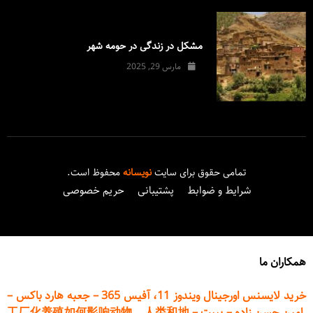
مشکل در زندگی در حومه شهر
مارس 29, 2025
تمامی حقوق برای سایت
نویسانه
محفوظ است.
شرایط و ضوابط
پشتیبانی
حریم خصوصی
همکاران ما
خرید لایسنس اورجینال ویندوز 11، آفیس 365
–
جعبه هارد باکس
–
امین حسن زاده
–
پیپت
–
工厂化养殖如何影响动物、人类和地