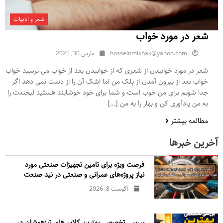
شعر و ادبیات
شعر در مورد خواب
hosseinmikhak@yahoo.com
مارس 30, 2025
شعر در مورد خوابیدن از شعری که از خوابیدن بعد از خواب می ترسید خواب
خواب بعد از بیرون آمدن از پلک من اما اشک آن را از دست نمی دهد اگر
جدا شویم برای من خوب است و شما برای خود خوشایند هستید لبخندت را
به من یادآوری کن و بهار را به من […]
مطالعه بیشتر
آخرین خبرها
فرصت ویژه برای تامین تجهیزات صنعتی مورد
نیاز پروژه‌های عمرانی و صنعتی در نید صنعت
آگوست 8, 2026
بررسی تخصصی بهترین کلاس‌های تیزهوشان در