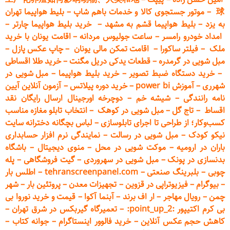
球
–
موتور جستجوی کالا و خدمات باهم شاپ
–
بلیط هواپیما تهران
به یزد
–
بلیط هواپیما قشم به مشهد
–
خرید بلیط هواپیما چارتر
–
امداد خودرو
رامسر
–
ساعت جولیوس مردانه
–
اقامت یونان با خرید
ملک
–
فیلتر ساکورا
–
اقامت تمکن مالی یونان
–
چاپ عکس پ
ازل
–
مبل شویی در گرمدره
–
قطعات
یدکی دریل مگنت
–
خرید طلا اقساطی
–
خرید دستگاه ضبط تصویر
–
خرید بلیط هواپیما
–
مبل شویی در
شهرری
–
آموزش power bi
–
خرید دوره
پیلاتس
–
آزمون آنلاین آیین
نامه رانندگی
–
شیشه خم
–
دوچرخه اورجینال ارسال رایگان ن
قد
اقساط
–
تاج گل
–
مبل شویی در کوهک
–
انتخاب تابلو مغازه مناسب
کسب‌وکار؛ از طراحی تا اجرای تابلوسازی
–
لباس بچگانه دخترانه سایت
نیکو کودک
–
مبل شویی در رسالت
–
نمایندگی نرم افزار حسابداری
باران در ارومیه
–
موکت شویی در محل
–
منوی دیجیتال
–
باشگاه
بدنسازی در پونک
–
مبل شویی در سهروردی
–
گیت فروشگاهی
–
پله
چوبی
–
بلبرینگ صنعتی
–
tehranscreenpanel.com
–
اطلس بار
–
بیوگرام
–
فیزیوتراپی در قزوین
–
تجهیزات معدن
–
پروتئین بار
–
شهر
چمن
–
رویال مهاجر
–
ار اف برند
–
آبنما آکوا
–
قیمت و خرید نوروا بی
بی کرم اکتیپور :point_up_2:
–
تعمیر
گاه گیربکس در شرق تهران
–
کاهش حجم عکس آنلاین
–
خرید فالوور اینستاگرام
–
جوانه کتاب
–