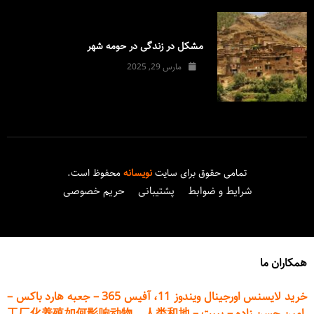
مشکل در زندگی در حومه شهر
مارس 29, 2025
تمامی حقوق برای سایت
نویسانه
محفوظ است.
شرایط و ضوابط
پشتیبانی
حریم خصوصی
همکاران ما
خرید لایسنس اورجینال ویندوز 11، آفیس 365
–
جعبه هارد باکس
–
امین حسن زاده
–
پیپت
–
工厂化养殖如何影响动物、人类和地