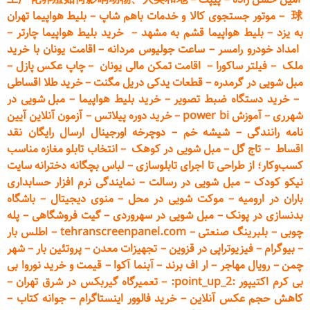
球
–
موتور جستجوی کالا و خدمات باهم شاپ
–
بلیط هواپیما تهران
به یزد
–
بلیط هواپیما قشم به مشهد
–
خرید بلیط هواپیما چارتر
–
امداد خودرو
رامسر
–
ساعت جولیوس مردانه
–
اقامت یونان با خرید
ملک
–
فیلتر ساکورا
–
اقامت تمکن مالی یونان
–
چاپ عکس پ
ازل
–
مبل شویی در گرمدره
–
قطعات
یدکی دریل مگنت
–
خرید طلا اقساطی
–
خرید دستگاه ضبط تصویر
–
خرید بلیط هواپیما
–
مبل شویی در
شهرری
–
آموزش power bi
–
خرید دوره
پیلاتس
–
آزمون آنلاین آیین
نامه رانندگی
–
شیشه خم
–
دوچرخه اورجینال ارسال رایگان ن
قد
اقساط
–
تاج گل
–
مبل شویی در کوهک
–
انتخاب تابلو مغازه مناسب
کسب‌وکار؛ از طراحی تا اجرای تابلوسازی
–
لباس بچگانه دخترانه سایت
نیکو کودک
–
مبل شویی در رسالت
–
نمایندگی نرم افزار حسابداری
باران در ارومیه
–
موکت شویی در محل
–
منوی دیجیتال
–
باشگاه
بدنسازی در پونک
–
مبل شویی در سهروردی
–
گیت فروشگاهی
–
پله
چوبی
–
بلبرینگ صنعتی
–
tehranscreenpanel.com
–
اطلس بار
–
بیوگرام
–
فیزیوتراپی در قزوین
–
تجهیزات معدن
–
پروتئین بار
–
شهر
چمن
–
رویال مهاجر
–
ار اف برند
–
آبنما آکوا
–
قیمت و خرید نوروا بی
بی کرم اکتیپور :point_up_2:
–
تعمیر
گاه گیربکس در شرق تهران
–
کاهش حجم عکس آنلاین
–
خرید فالوور اینستاگرام
–
جوانه کتاب
–