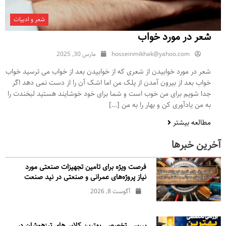
شعر و ادبیات
شعر در مورد خواب
hosseinmikhak@yahoo.com
مارس 30, 2025
شعر در مورد خوابیدن از شعری که از خوابیدن بعد از خواب می ترسید خواب
خواب بعد از بیرون آمدن از پلک من اما اشک آن را از دست نمی دهد اگر
جدا شویم برای من خوب است و شما برای خود خوشایند هستید لبخندت را
به من یادآوری کن و بهار را به من […]
مطالعه بیشتر
آخرین خبرها
فرصت ویژه برای تامین تجهیزات صنعتی مورد
نیاز پروژه‌های عمرانی و صنعتی در نید صنعت
آگوست 8, 2026
بررسی تخصصی بهترین کلاس‌های تیزهوشان در